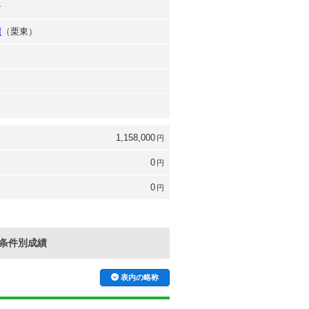
子
樹
（栗東）
1,158,000
円
0
円
0
円
条件別成績
表内の略称