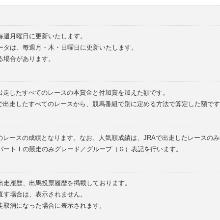
毎週月曜日に更新いたします。
ータは、毎週月・木・日曜日に更新いたします。
る場合があります。
で出走したすべてのレースの本賞金と付加賞を加えた額です。
外で出走したすべてのレースから、競馬番組で別に定める方法で算定した額です
のレースの成績となります。なお、人気順成績は、JRAで出走したレースの
パートⅠの競走のみグレード／グループ（Ｇ）表記を行います。
の出走履歴、出馬投票履歴を掲載しております。
直す場合は、表示されません。
走取消になった場合に表示されます。