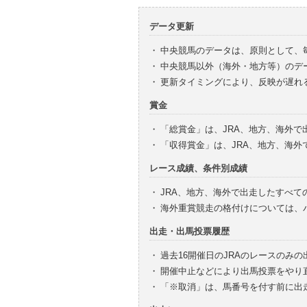
データ更新
・
中央競馬のデータは、原則として、
・
中央競馬以外（海外・地方等）のデ
・
更新タイミングにより、反映が遅れ
賞金
・
「総賞金」は、JRA、地方、海外
・
「収得賞金」は、JRA、地方、海
レース成績、条件別成績
・
JRA、地方、海外で出走したすべて
・
海外重賞競走の格付けについては、
出走・出馬投票履歴
・
過去16開催日のJRAのレースのみ
・
開催中止などにより出馬投票をやり
・
「※取消」は、馬番号を付す前に出