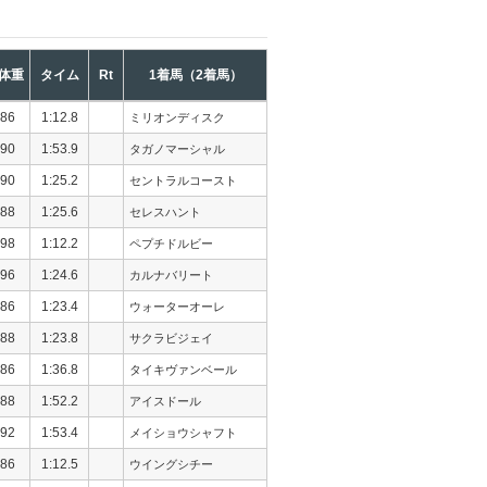
体重
タイム
Rt
1着馬（2着馬）
86
1:12.8
ミリオンディスク
90
1:53.9
タガノマーシャル
90
1:25.2
セントラルコースト
88
1:25.6
セレスハント
98
1:12.2
ペプチドルビー
96
1:24.6
カルナバリート
86
1:23.4
ウォーターオーレ
88
1:23.8
サクラビジェイ
86
1:36.8
タイキヴァンベール
88
1:52.2
アイスドール
92
1:53.4
メイショウシャフト
86
1:12.5
ウイングシチー