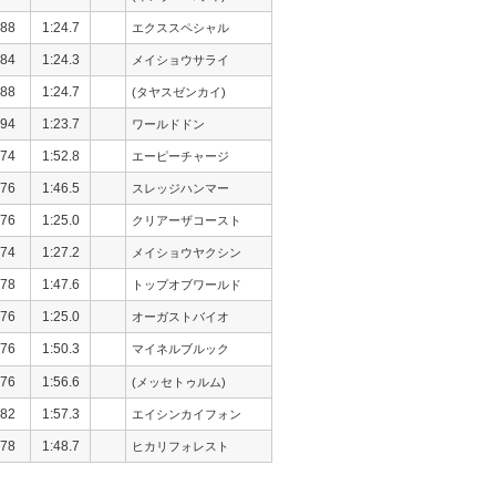
88
1:24.7
エクススペシャル
84
1:24.3
メイショウサライ
88
1:24.7
(タヤスゼンカイ)
94
1:23.7
ワールドドン
74
1:52.8
エーピーチャージ
76
1:46.5
スレッジハンマー
76
1:25.0
クリアーザコースト
74
1:27.2
メイショウヤクシン
78
1:47.6
トップオブワールド
76
1:25.0
オーガストバイオ
76
1:50.3
マイネルブルック
76
1:56.6
(メッセトゥルム)
82
1:57.3
エイシンカイフォン
78
1:48.7
ヒカリフォレスト