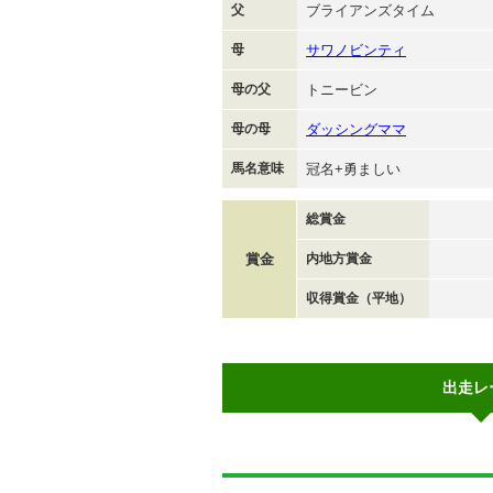
父
ブライアンズタイム
母
サワノビンティ
母の父
トニービン
母の母
ダッシングママ
馬名意味
冠名+勇ましい
総賞金
賞金
内地方賞金
収得賞金（平地）
出走レ