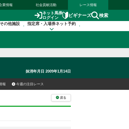
企業情報
社会貢献活動
レース情報
ネット馬券
検索
ビギナーズ
ログイン
その他施設
指定席・入場券ネット予約
抹消年月日 2009年1月14日
情報
今週の注目レース
戻る