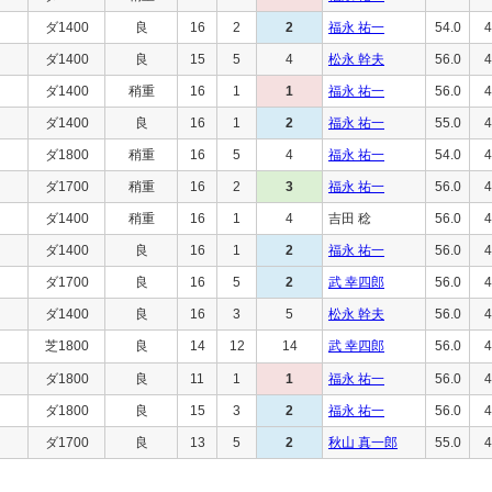
ダ1400
良
16
2
2
福永 祐一
54.0
4
ダ1400
良
15
5
4
松永 幹夫
56.0
4
ダ1400
稍重
16
1
1
福永 祐一
56.0
4
ダ1400
良
16
1
2
福永 祐一
55.0
4
ダ1800
稍重
16
5
4
福永 祐一
54.0
4
ダ1700
稍重
16
2
3
福永 祐一
56.0
4
ダ1400
稍重
16
1
4
吉田 稔
56.0
4
ダ1400
良
16
1
2
福永 祐一
56.0
4
ダ1700
良
16
5
2
武 幸四郎
56.0
4
ダ1400
良
16
3
5
松永 幹夫
56.0
4
芝1800
良
14
12
14
武 幸四郎
56.0
4
ダ1800
良
11
1
1
福永 祐一
56.0
4
ダ1800
良
15
3
2
福永 祐一
56.0
4
ダ1700
良
13
5
2
秋山 真一郎
55.0
4