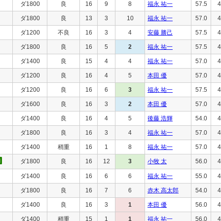
ダ1800
良
16
9
8
福永 祐一
57.5
4
ダ1800
良
13
3
10
福永 祐一
57.0
4
ダ1200
不良
16
3
4
安藤 勝己
57.5
4
ダ1800
良
16
5
2
福永 祐一
57.5
4
ダ1400
良
15
4
4
福永 祐一
57.0
4
ダ1200
良
16
4
5
本田 優
57.0
4
ダ1200
良
16
6
3
福永 祐一
57.5
4
ダ1600
良
16
3
2
本田 優
57.0
4
ダ1400
良
16
4
5
後藤 浩輝
54.0
4
ダ1800
良
16
3
4
福永 祐一
57.0
4
ダ1400
稍重
16
1
8
福永 祐一
57.0
4
ダ1800
良
16
12
3
小牧 太
56.0
4
ダ1400
良
16
6
6
福永 祐一
55.0
4
ダ1800
良
16
7
6
赤木 高太郎
54.0
4
ダ1400
良
16
3
1
本田 優
56.0
4
ダ1400
稍重
15
1
1
福永 祐一
56.0
4