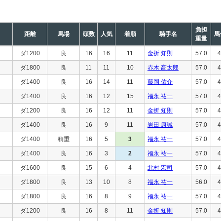
負担
距離
馬場
頭数
人気
着順
騎手名
馬
重量
ダ1200
良
16
16
11
金折 知則
57.0
4
ダ1800
良
11
11
10
赤木 高太郎
57.0
4
ダ1400
良
16
14
11
藤岡 佑介
57.0
4
ダ1400
良
16
12
15
福永 祐一
57.0
4
ダ1200
良
16
12
11
金折 知則
57.0
4
ダ1400
良
16
9
11
岩田 康誠
57.0
4
ダ1400
稍重
16
5
3
福永 祐一
57.0
4
ダ1400
良
16
3
2
福永 祐一
57.0
4
ダ1600
良
15
6
4
北村 宏司
57.0
4
ダ1800
良
13
10
8
福永 祐一
56.0
4
ダ1800
良
16
8
9
福永 祐一
57.0
4
ダ1200
良
16
8
11
金折 知則
57.0
4