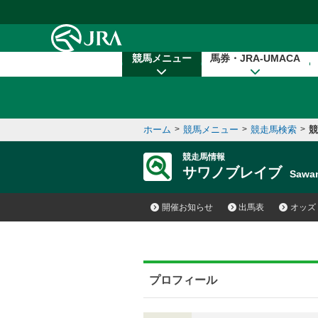
本文へ移動する
競馬メニュー
馬券・JRA-UMACA
ホーム
>
競馬メニュー
>
競走馬検索
>
競
競走馬情報
サワノブレイブ
Sawa
開催お知らせ
出馬表
オッズ
プロフィール