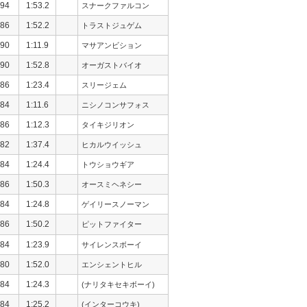
94
1:53.2
スナークファルコン
86
1:52.2
トラストジュゲム
90
1:11.9
マサアンビション
90
1:52.8
オーガストバイオ
86
1:23.4
スリージェム
84
1:11.6
ニシノコンサフォス
86
1:12.3
タイキジリオン
82
1:37.4
ヒカルウイッシュ
84
1:24.4
トウショウギア
86
1:50.3
オースミヘネシー
84
1:24.8
ゲイリースノーマン
86
1:50.2
ピットファイター
84
1:23.9
サイレンスボーイ
80
1:52.0
エンシェントヒル
84
1:24.3
(ナリタキセキボーイ)
84
1:25.2
(インターコウキ)