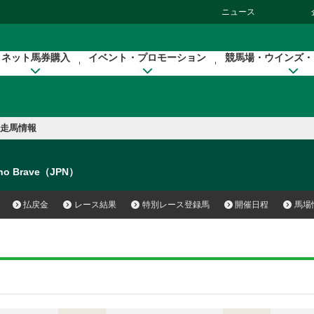
ニュース
ネット馬券購入
イベント・プロモーション
競馬場・ウインズ・
走馬情報
no Brave（JPN）
払戻金
レース結果
特別レース登録馬
開催日程
馬場