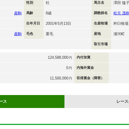
性別
牡
馬主名
澤田 隆
産駒
馬齢
8歳
調教師名
松元 茂
生年月日
2001年5月13日
生産牧場
杵臼牧場
産駒
毛色
栗毛
産地
浦河町
取引市場
124,588,000
内付加賞
円
0
内海外賞金
円
11,500,000
収得賞金（障害）
円
ース
レース