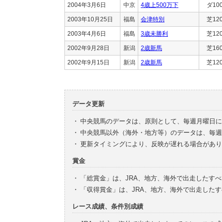
2004年3月6日
中京
4歳上500万下
ダ10
2003年10月25日
福島
会津特別
芝12
2003年4月6日
福島
3歳未勝利
芝12
2002年9月28日
新潟
2歳新馬
芝16
2002年9月15日
新潟
2歳新馬
芝12
データ更新
・
中央競馬のデータは、原則として、毎週月曜日に
・
中央競馬以外（海外・地方等）のデータは、毎週
・
更新タイミングにより、反映が遅れる場合があり
賞金
・
「総賞金」は、JRA、地方、海外で出走したす
・
「収得賞金」は、JRA、地方、海外で出走した
レース成績、条件別成績