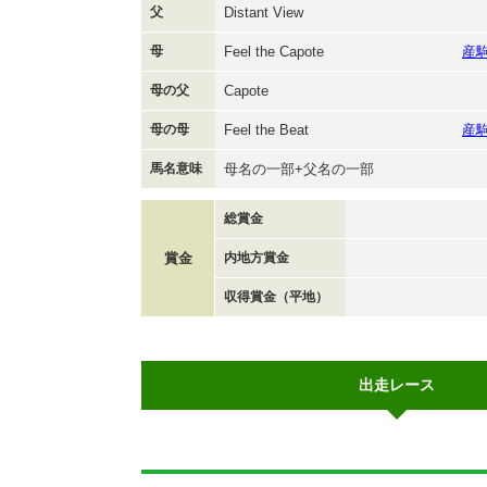
父
Distant View
母
Feel the Capote
産
母の父
Capote
母の母
Feel the Beat
産
馬名意味
母名の一部+父名の一部
総賞金
賞金
内地方賞金
収得賞金（平地）
出走レース