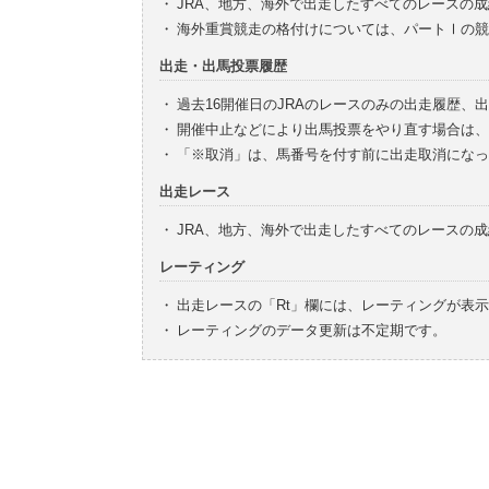
・
JRA、地方、海外で出走したすべてのレースの
・
海外重賞競走の格付けについては、パートⅠの競
出走・出馬投票履歴
・
過去16開催日のJRAのレースのみの出走履歴、
・
開催中止などにより出馬投票をやり直す場合は、
・
「※取消」は、馬番号を付す前に出走取消になっ
出走レース
・
JRA、地方、海外で出走したすべてのレースの
レーティング
・
出走レースの「Rt」欄には、レーティングが表
・
レーティングのデータ更新は不定期です。