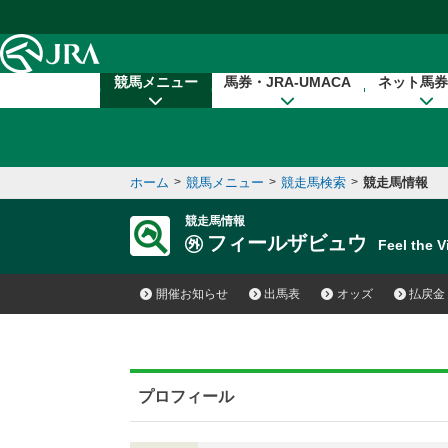
本文へ移動する
競馬メニュー
馬券・JRA-UMACA
ネット馬券
ホーム
>
競馬メニュー
>
競走馬検索
>
競走馬情報
競走馬情報
フィールザビュウ
Feel the
開催お知らせ
出馬表
オッズ
払戻金
プロフィール