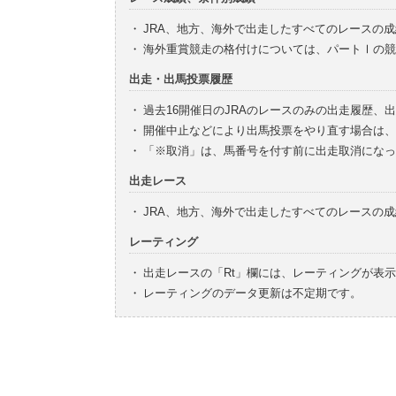
・
JRA、地方、海外で出走したすべてのレースの
・
海外重賞競走の格付けについては、パートⅠの競
出走・出馬投票履歴
・
過去16開催日のJRAのレースのみの出走履歴、
・
開催中止などにより出馬投票をやり直す場合は、
・
「※取消」は、馬番号を付す前に出走取消になっ
出走レース
・
JRA、地方、海外で出走したすべてのレースの
レーティング
・
出走レースの「Rt」欄には、レーティングが表
・
レーティングのデータ更新は不定期です。