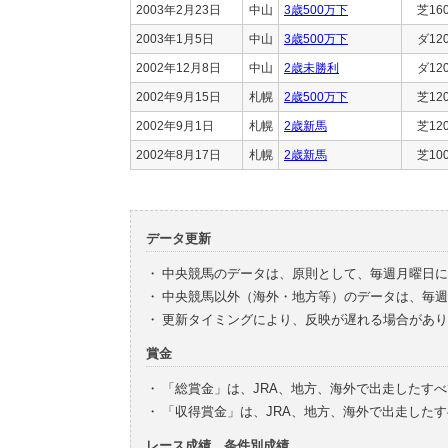
2003年2月23日
中山
3歳500万下
芝16
2003年1月5日
中山
3歳500万下
ダ12
2002年12月8日
中山
2歳未勝利
ダ12
2002年9月15日
札幌
2歳500万下
芝12
2002年9月1日
札幌
2歳新馬
芝12
2002年8月17日
札幌
2歳新馬
芝10
データ更新
・
中央競馬のデータは、原則として、毎週月曜日に
・
中央競馬以外（海外・地方等）のデータは、毎週
・
更新タイミングにより、反映が遅れる場合があり
賞金
・
「総賞金」は、JRA、地方、海外で出走したす
・
「収得賞金」は、JRA、地方、海外で出走した
レース成績、条件別成績