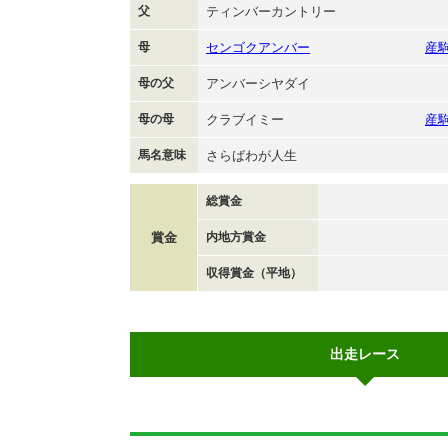
父
ティンバーカントリー
母
センゴクアンバー
産
母の父
アンバーシヤダイ
母の母
クラブイミー
産
馬名意味
さらばわが人生
総賞金
賞金
内地方賞金
収得賞金（平地）
出走レース