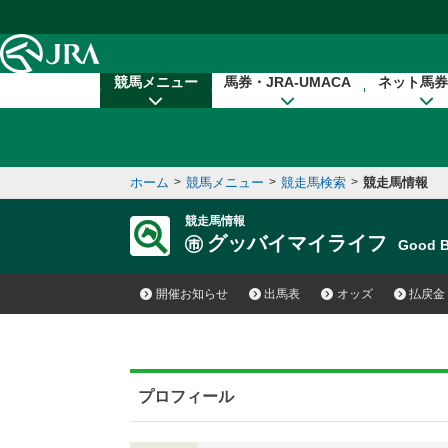
本文へ移動する
競馬メニュー
馬券・JRA-UMACA
ネット馬券
ホーム
>
競馬メニュー
>
競走馬検索
>
競走馬情報
競走馬情報
グッバイマイライフ
Good 
開催お知らせ
出馬表
オッズ
払戻金
プロフィール