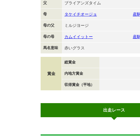
父
ブライアンズタイム
母
タケイチオージョ
産
母の父
ミルジヨージ
母の母
カムイイットー
産
馬名意味
赤いグラス
総賞金
賞金
内地方賞金
収得賞金（平地）
出走レース