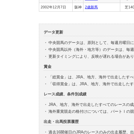
2002年12月7日
阪神
2歳新馬
芝14
データ更新
・
中央競馬のデータは、原則として、毎週月曜日に
・
中央競馬以外（海外・地方等）のデータは、毎週
・
更新タイミングにより、反映が遅れる場合があり
賞金
・
「総賞金」は、JRA、地方、海外で出走したす
・
「収得賞金」は、JRA、地方、海外で出走した
レース成績、条件別成績
・
JRA、地方、海外で出走したすべてのレースの
・
海外重賞競走の格付けについては、パートⅠの競
出走・出馬投票履歴
・
過去16開催日のJRAのレースのみの出走履歴、