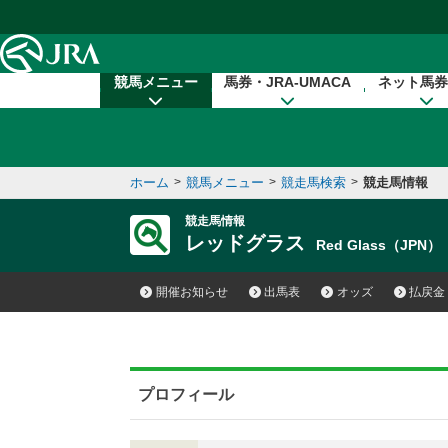
本文へ移動する
競馬メニュー
馬券・JRA-UMACA
ネット馬券
ホーム
>
競馬メニュー
>
競走馬検索
>
競走馬情報
競走馬情報
レッドグラス
Red Glass（JPN）
開催お知らせ
出馬表
オッズ
払戻金
プロフィール