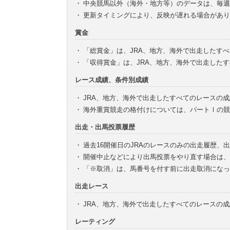
・
中央競馬以外（海外・地方等）のデータは、毎週
・
更新タイミングにより、反映が遅れる場合があり
賞金
・
「総賞金」は、JRA、地方、海外で出走したす
・
「収得賞金」は、JRA、地方、海外で出走した
レース成績、条件別成績
・
JRA、地方、海外で出走したすべてのレースの
・
海外重賞競走の格付けについては、パートⅠの競
出走・出馬投票履歴
・
過去16開催日のJRAのレースのみの出走履歴、
・
開催中止などにより出馬投票をやり直す場合は、
・
「※取消」は、馬番号を付す前に出走取消になっ
出走レース
・
JRA、地方、海外で出走したすべてのレースの
レーティング