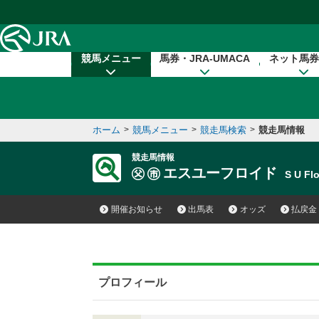
本文へ移動する
競馬メニュー
馬券・JRA-UMACA
ネット馬券
ホーム
>
競馬メニュー
>
競走馬検索
>
競走馬情報
競走馬情報
エスユーフロイド
S U F
開催お知らせ
出馬表
オッズ
払戻金
プロフィール