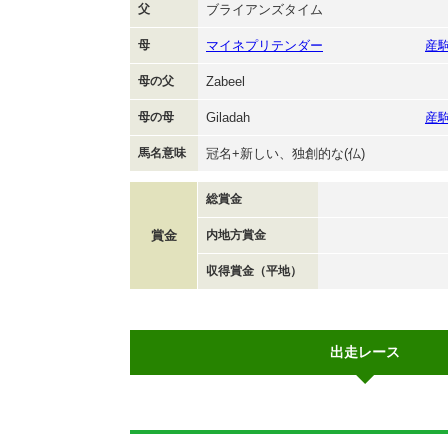
父
ブライアンズタイム
母
マイネプリテンダー
産
母の父
Zabeel
母の母
Giladah
産
馬名意味
冠名+新しい、独創的な(仏)
総賞金
賞金
内地方賞金
収得賞金（平地）
出走レース