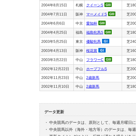
2004年8月15日
札幌
クイーンS
芝18
2004年7月11日
阪神
マーメイドS
芝20
2004年6月6日
中京
愛知杯
芝20
2004年4月25日
福島
福島牝馬S
芝18
2003年5月25日
東京
優駿牝馬
芝24
2003年4月13日
阪神
桜花賞
芝16
2003年3月22日
中山
フラワーC
芝18
2002年12月22日
中山
ホープフルS
芝20
2002年11月23日
中山
2歳新馬
芝20
2002年11月10日
中山
2歳新馬
芝18
データ更新
・
中央競馬のデータは、原則として、毎週月曜日に
・
中央競馬以外（海外・地方等）のデータは、毎週