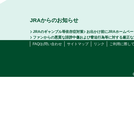
JRAからのお知らせ
JRAのギャンブル等依存症対策
お出かけ前にJRAホームペ
ファンからの悪質な誹謗中傷および脅迫行為等に対する厳正な
FAQ/お問い合わせ
サイトマップ
リンク
ご利用に際し