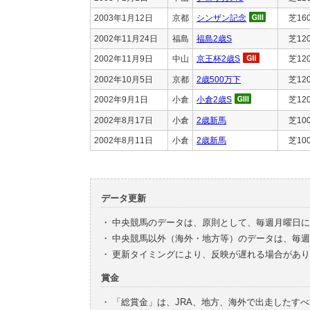
2003年1月12日
京都
シンザン記念
芝16
2002年11月24日
福島
福島2歳S
芝12
2002年11月9日
中山
京王杯2歳S
芝12
2002年10月5日
京都
2歳500万下
芝12
2002年9月1日
小倉
小倉2歳S
芝12
2002年8月17日
小倉
2歳新馬
芝10
2002年8月11日
小倉
2歳新馬
芝10
データ更新
・
中央競馬のデータは、原則として、毎週月曜日に
・
中央競馬以外（海外・地方等）のデータは、毎週
・
更新タイミングにより、反映が遅れる場合があり
賞金
・
「総賞金」は、JRA、地方、海外で出走したす