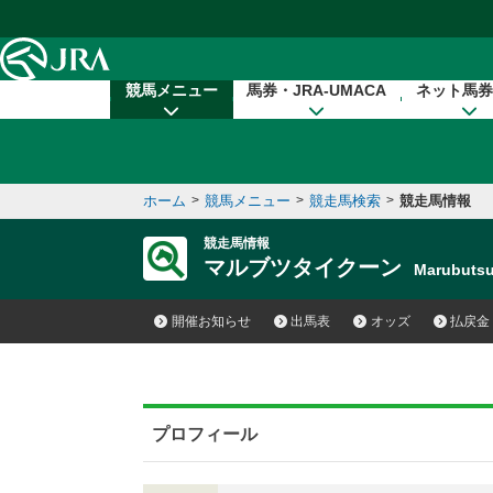
本文へ移動する
競馬メニュー
馬券・JRA-UMACA
ネット馬券
ホーム
>
競馬メニュー
>
競走馬検索
>
競走馬情報
競走馬情報
マルブツタイクーン
Marubuts
開催お知らせ
出馬表
オッズ
払戻金
プロフィール