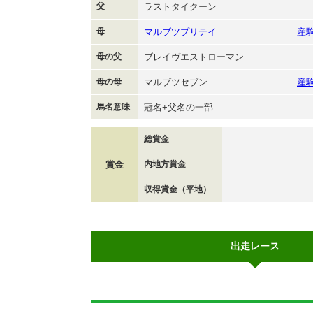
父
ラストタイクーン
母
マルブツプリテイ
産
母の父
ブレイヴエストローマン
母の母
マルブツセブン
産
馬名意味
冠名+父名の一部
総賞金
賞金
内地方賞金
収得賞金（平地）
出走レース