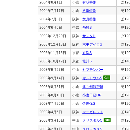
2004年8月1日
小倉
有明特別
芝12
2004年7月17日
小倉
八幡特別
芝12
2004年7月3日
阪神
文月特別
芝12
2004年6月5日
中京
飛騨S
芝12
2003年12月20日
阪神
サンタH
ダ12
2003年12月13日
阪神
六甲アイラS
芝12
2003年11月15日
京都
京洛S
芝12
2003年10月19日
京都
桂川S
芝14
2003年9月27日
中山
セプテンバー
芝12
2003年9月14日
阪神
セントウルS
芝12
2003年8月31日
小倉
北九州短距離
芝12
2003年8月10日
小倉
小倉日経OP
芝12
2003年7月26日
小倉
佐世保S
芝12
2003年4月6日
阪神
マーガレット
芝14
2003年3月16日
中山
クリスタルC
芝12
2003年2月1日
中山
クロッカスS
芝12