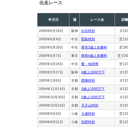
出走レース
年月日
場
レース名
距
2005年6月18日
阪神
出石特別
ダ12
2005年6月4日
中京
賢島特別
芝12
2005年5月29日
中京
障害3歳上未勝利
芝28
2005年5月7日
東京
障害4歳上未勝利
芝ダ30
2005年3月26日
中京
愛・地球博
芝12
2005年2月27日
阪神
4歳上1000万下
ダ12
2005年2月6日
京都
西陣特別
ダ12
2004年11月14日
京都
3歳上1000万下
ダ12
2004年10月30日
京都
3歳上1000万下
ダ12
2004年10月10日
京都
天王山特別
ダ12
2004年9月4日
小倉
大濠特別
芝12
2004年8月21日
小倉
別府特別
芝12