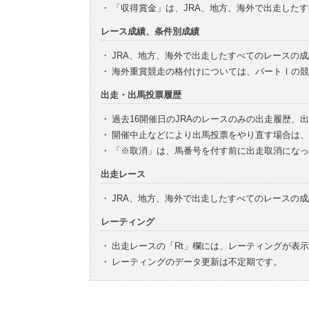
・
「収得賞金」は、JRA、地方、海外で出走した
レース成績、条件別成績
・
JRA、地方、海外で出走したすべてのレースの
・
海外重賞競走の格付けについては、パートⅠの競
出走・出馬投票履歴
・
過去16開催日のJRAのレースのみの出走履歴、
・
開催中止などにより出馬投票をやり直す場合は、
・
「※取消」は、馬番号を付す前に出走取消になっ
出走レース
・
JRA、地方、海外で出走したすべてのレースの
レーティング
・
出走レースの「Rt」欄には、レーティングが表
・
レーティングのデータ更新は不定期です。