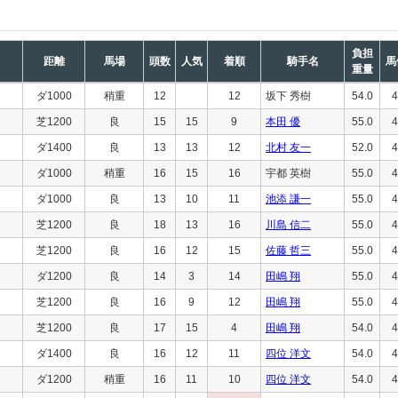
負担
距離
馬場
頭数
人気
着順
騎手名
馬
重量
ダ1000
稍重
12
12
坂下 秀樹
54.0
4
芝1200
良
15
15
9
本田 優
55.0
4
ダ1400
良
13
13
12
北村 友一
52.0
4
ダ1000
稍重
16
15
16
宇都 英樹
55.0
4
ダ1000
良
13
10
11
池添 謙一
55.0
4
芝1200
良
18
13
16
川島 信二
55.0
4
芝1200
良
16
12
15
佐藤 哲三
55.0
4
ダ1200
良
14
3
14
田嶋 翔
55.0
4
芝1200
良
16
9
12
田嶋 翔
55.0
4
芝1200
良
17
15
4
田嶋 翔
54.0
4
ダ1400
良
16
12
11
四位 洋文
54.0
4
ダ1200
稍重
16
11
10
四位 洋文
54.0
4