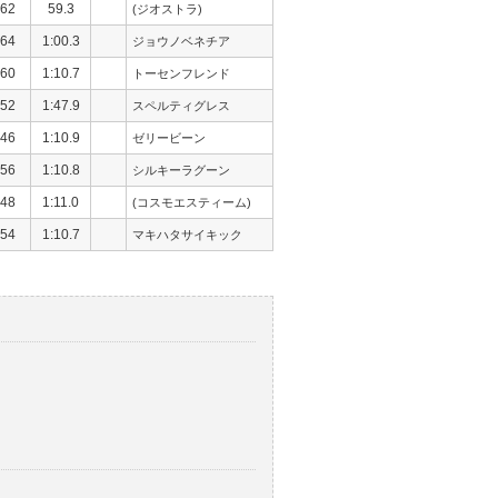
62
59.3
(ジオストラ)
64
1:00.3
ジョウノベネチア
60
1:10.7
トーセンフレンド
52
1:47.9
スペルティグレス
46
1:10.9
ゼリービーン
56
1:10.8
シルキーラグーン
48
1:11.0
(コスモエスティーム)
54
1:10.7
マキハタサイキック