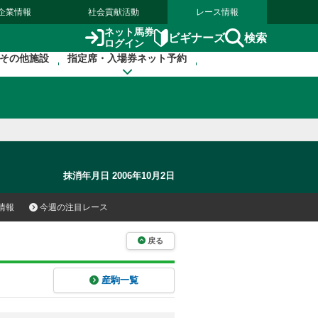
企業情報
社会貢献活動
レース情報
ネット馬券
検索
ビギナーズ
ログイン
その他施設
指定席・入場券ネット予約
抹消年月日 2006年10月2日
情報
今週の注目レース
戻る
産駒一覧