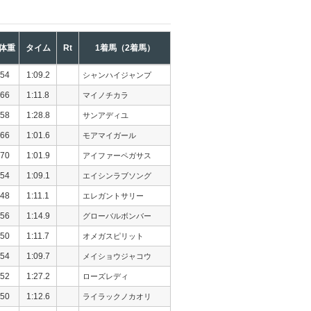
体重
タイム
Rt
1着馬（2着馬）
54
1:09.2
シャンハイジャンプ
66
1:11.8
マイノチカラ
58
1:28.8
サンアディユ
66
1:01.6
モアマイガール
70
1:01.9
アイファーペガサス
54
1:09.1
エイシンラブソング
48
1:11.1
エレガントサリー
56
1:14.9
グローバルボンバー
50
1:11.7
オメガスピリット
54
1:09.7
メイショウジャコウ
52
1:27.2
ローズレディ
50
1:12.6
ライラックノカオリ