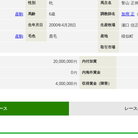
性別
牝
馬主名
誓山 正
産駒
馬齢
6歳
調教師名
加用 正
生年月日
2000年4月28日
生産牧場
瀬口 信
産駒
毛色
鹿毛
産地
様似町
取引市場
20,000,000
内付加賞
円
0
内海外賞金
円
4,000,000
収得賞金（障害）
円
ース
レース