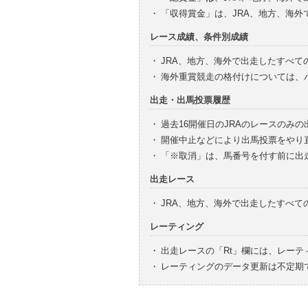
・
「収得賞金」は、JRA、地方、海
レース成績、条件別成績
・
JRA、地方、海外で出走したすべて
・
海外重賞競走の格付けについては、
出走・出馬投票履歴
・
過去16開催日のJRAのレースのみ
・
開催中止などにより出馬投票をやり
・
「※取消」は、馬番号を付す前に出
出走レース
・
JRA、地方、海外で出走したすべ
レーティング
・
出走レースの「Rt」欄には、レーテ
・
レーティングのデータ更新は不定期