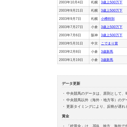
2003年10月4日
札幌
3歳上500万下
2003年9月21日
札幌
3歳上500万下
2003年9月7日
札幌
小樽特別
2003年7月27日
小倉
3歳上500万下
2003年7月6日
阪神
3歳上500万下
2003年5月31日
中京
こでまり賞
2003年2月8日
小倉
3歳新馬
2003年1月19日
小倉
3歳新馬
データ更新
・
中央競馬のデータは、原則として、
・
中央競馬以外（海外・地方等）のデ
・
更新タイミングにより、反映が遅れ
賞金
・
「総賞金」は、JRA、地方、海外