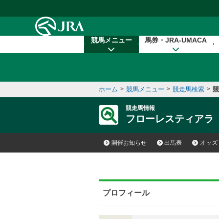
本文へ移動する
競馬メニュー
馬券・JRA-UMACA
ホーム
>
競馬メニュー
>
競走馬検索
>
競
競走馬情報
フローレスティアラ
開催お知らせ
出馬表
オッズ
プロフィール