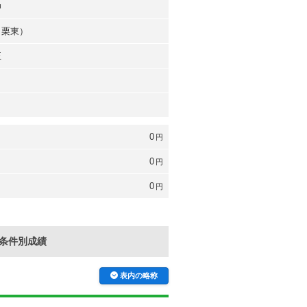
伸
（栗東）
正
0
円
0
円
0
円
条件別成績
表内の略称