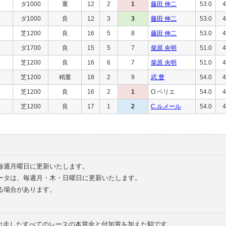
ダ1000
重
12
2
1
藤田 伸二
53.0
4
ダ1000
良
12
3
3
藤田 伸二
53.0
4
芝1200
良
16
5
8
藤田 伸二
53.0
4
ダ1700
良
15
5
7
柴原 央明
51.0
4
芝1200
良
16
6
7
柴原 央明
51.0
4
芝1200
稍重
18
2
9
武 豊
54.0
4
芝1200
良
16
2
1
O.ペリエ
54.0
4
芝1200
良
17
1
2
C.ルメール
54.0
4
毎週月曜日に更新いたします。
ータは、毎週月・木・日曜日に更新いたします。
る場合があります。
で出走したすべてのレースの本賞金と付加賞を加えた額です。