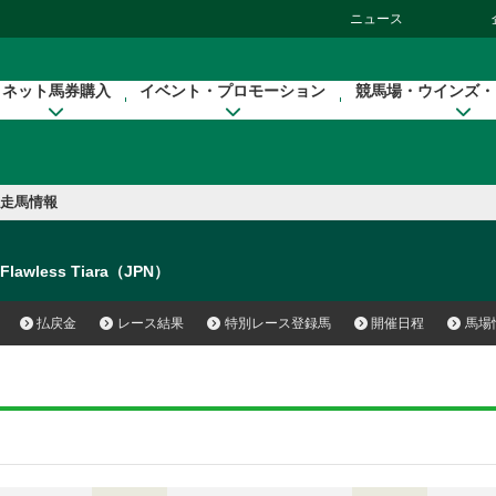
ニュース
ネット馬券購入
イベント・プロモーション
競馬場・ウインズ・
走馬情報
Flawless Tiara（JPN）
払戻金
レース結果
特別レース登録馬
開催日程
馬場