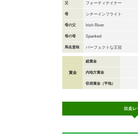
父
フォーティナイナー
母
シチーインフライト
母の父
Irish River
母の母
Spanked
馬名意味
パーフェクトな王冠
総賞金
賞金
内地方賞金
収得賞金（平地）
出走レ