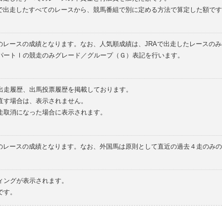
外で出走したすべてのレースから、競馬番組で別に定める方法で算定した額です
のレースの成績となります。なお、人気順成績は、JRAで出走したレースの
パートⅠの競走のみグレード／グループ（Ｇ）表記を行います。
の出走履歴、出馬投票履歴を掲載しております。
直す場合は、表示されません。
走取消になった場合に表示されます。
てのレースの成績となります。なお、外国馬は原則として直近の過去４走のみ
ィングが表示されます。
です。