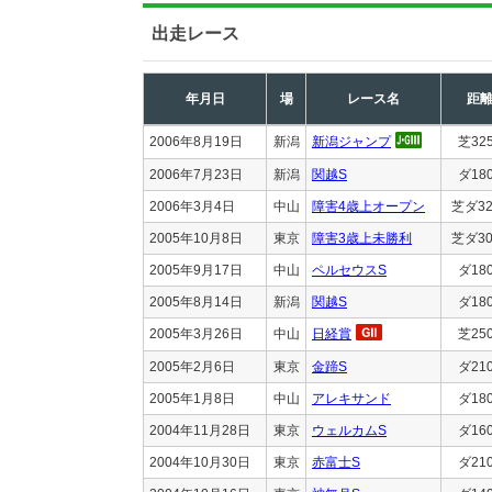
出走レース
年月日
場
レース名
距
2006年8月19日
新潟
新潟ジャンプ
芝32
2006年7月23日
新潟
関越S
ダ18
2006年3月4日
中山
障害4歳上オープン
芝ダ32
2005年10月8日
東京
障害3歳上未勝利
芝ダ30
2005年9月17日
中山
ペルセウスS
ダ18
2005年8月14日
新潟
関越S
ダ18
2005年3月26日
中山
日経賞
芝25
2005年2月6日
東京
金蹄S
ダ21
2005年1月8日
中山
アレキサンド
ダ18
2004年11月28日
東京
ウェルカムS
ダ16
2004年10月30日
東京
赤富士S
ダ21