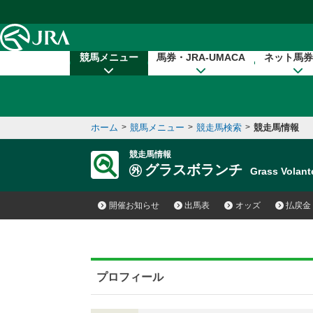
本文へ移動する
競馬メニュー
馬券・JRA-UMACA
ネット馬券
ホーム
>
競馬メニュー
>
競走馬検索
>
競走馬情報
競走馬情報
グラスボランチ
Grass Vola
開催お知らせ
出馬表
オッズ
払戻金
プロフィール