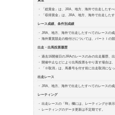
賞金
・
「総賞金」は、JRA、地方、海外で出走したす
・
「収得賞金」は、JRA、地方、海外で出走した
レース成績、条件別成績
・
JRA、地方、海外で出走したすべてのレースの
・
海外重賞競走の格付けについては、パートⅠの競
出走・出馬投票履歴
・
過去16開催日のJRAのレースのみの出走履歴、
・
開催中止などにより出馬投票をやり直す場合は、
・
「※取消」は、馬番号を付す前に出走取消になっ
出走レース
・
JRA、地方、海外で出走したすべてのレースの
レーティング
・
出走レースの「Rt」欄には、レーティングが表
・
レーティングのデータ更新は不定期です。