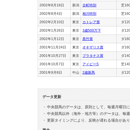
2002年8月18日
新潟
古町特別
芝16
2002年8月4日
新潟
相川特別
芝16
2002年2月10日
東京
カトレア賞
ダ12
2002年1月26日
東京
3歳500万下
ダ12
2002年1月12日
東京
黒竹賞
ダ16
2001年11月24日
東京
オキザリス賞
ダ16
2001年10月27日
東京
プラタナス賞
ダ14
2001年10月7日
東京
アイビーS
芝14
2001年9月8日
中山
2歳新馬
ダ12
データ更新
・
中央競馬のデータは、原則として、毎週月曜日に
・
中央競馬以外（海外・地方等）のデータは、毎週
・
更新タイミングにより、反映が遅れる場合があり