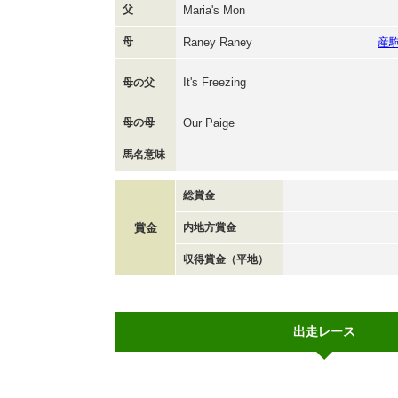
父
Maria's Mon
母
Raney Raney
産
It's Freezing
母の父
母の母
Our Paige
馬名意味
総賞金
賞金
内地方賞金
収得賞金（平地）
出走レース