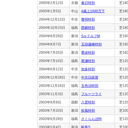
2005年2月12日
京都
春日特別
芝18
2005年1月5日
中山
4歳上1000万下
芝18
2004年12月12日
中京
豊明特別
芝18
2004年10月23日
福島
西郷特別
芝18
2004年8月29日
新潟
SルドルフM
芝16
2004年8月7日
新潟
五頭連峰特別
芝16
2004年7月25日
新潟
豊栄特別
芝16
2004年7月10日
福島
尾瀬特別
芝12
2004年6月12日
中京
知多特別
芝12
2003年12月28日
中京
中京日経賞
芝12
2003年11月16日
福島
五色沼特別
芝12
2003年11月3日
福島
フルーツライ
芝12
2003年8月9日
函館
八雲特別
芝12
2003年7月20日
新潟
疾風特別
芝10
2003年6月28日
福島
さくらんぼ特
芝12
2003年5月4日
新潟
駿風S
芝10