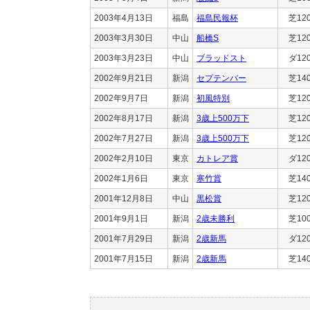
2003年4月13日
福島
福島民報杯
芝12
2003年3月30日
中山
船橋S
芝12
2003年3月23日
中山
ブラッドスト
ダ12
2002年9月21日
新潟
セプテンバー
芝14
2002年9月7日
新潟
初風特別
芝12
2002年8月17日
新潟
3歳上500万下
芝12
2002年7月27日
新潟
3歳上500万下
芝12
2002年2月10日
東京
カトレア賞
ダ12
2002年1月6日
東京
寒竹賞
芝14
2001年12月8日
中山
黒松賞
芝12
2001年9月1日
新潟
2歳未勝利
芝10
2001年7月29日
新潟
2歳新馬
ダ12
2001年7月15日
新潟
2歳新馬
芝14