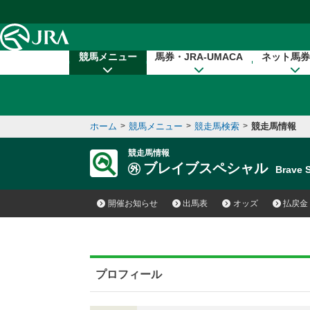
本文へ移動する
競馬メニュー
馬券・JRA-UMACA
ネット馬券
ホーム
>
競馬メニュー
>
競走馬検索
>
競走馬情報
競走馬情報
ブレイブスペシャル
Brave
開催お知らせ
出馬表
オッズ
払戻金
プロフィール