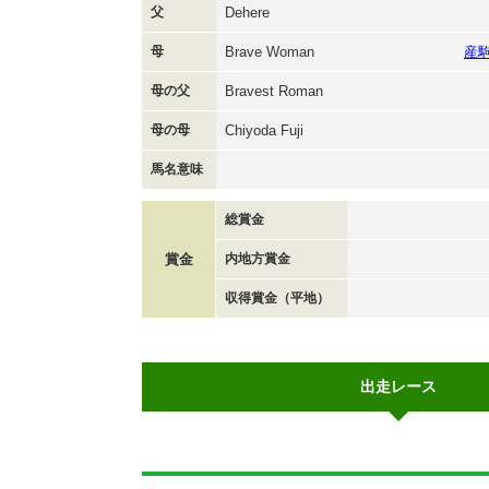
父
Dehere
母
Brave Woman
産
母の父
Bravest Roman
母の母
Chiyoda Fuji
馬名意味
総賞金
賞金
内地方賞金
収得賞金（平地）
出走レース