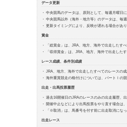
データ更新
・
中央競馬のデータは、原則として、毎週月曜日に
・
中央競馬以外（海外・地方等）のデータは、毎週
・
更新タイミングにより、反映が遅れる場合があり
賞金
・
「総賞金」は、JRA、地方、海外で出走したす
・
「収得賞金」は、JRA、地方、海外で出走した
レース成績、条件別成績
・
JRA、地方、海外で出走したすべてのレースの
・
海外重賞競走の格付けについては、パートⅠの競
出走・出馬投票履歴
・
過去16開催日のJRAのレースのみの出走履歴、
・
開催中止などにより出馬投票をやり直す場合は、
・
「※取消」は、馬番号を付す前に出走取消になっ
出走レース