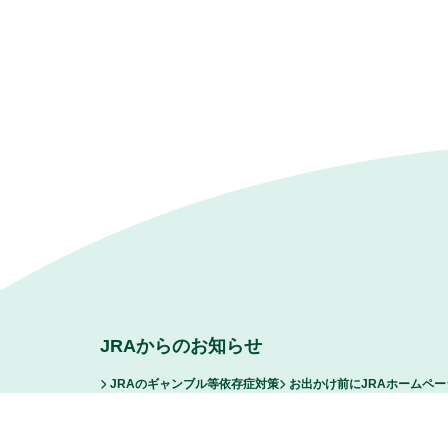
JRAからのお知らせ
JRAのギャンブル等依存症対策
お出かけ前にJRAホームペ
ファンからの悪質な誹謗中傷および脅迫行為等に対する厳正な
FAQ/お問い合わせ
サイトマップ
リンク
ご利用に際し