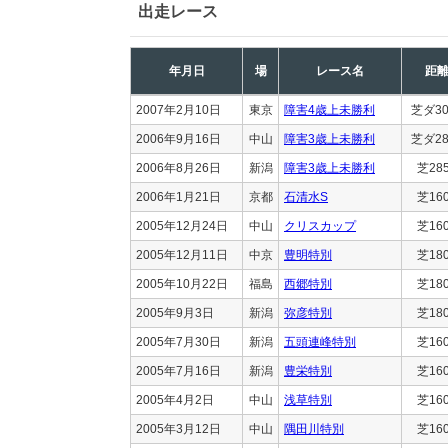
出走レース
年月日
場
レース名
距
2007年2月10日
東京
障害4歳上未勝利
芝ダ30
2006年9月16日
中山
障害3歳上未勝利
芝ダ28
2006年8月26日
新潟
障害3歳上未勝利
芝28
2006年1月21日
京都
石清水S
芝16
2005年12月24日
中山
クリスカップ
芝16
2005年12月11日
中京
豊明特別
芝18
2005年10月22日
福島
西郷特別
芝18
2005年9月3日
新潟
弥彦特別
芝18
2005年7月30日
新潟
五頭連峰特別
芝16
2005年7月16日
新潟
豊栄特別
芝16
2005年4月2日
中山
浅草特別
芝16
2005年3月12日
中山
隅田川特別
芝16