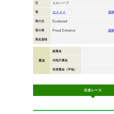
父
エルハーブ
母
セイメイ
産
母の父
Exuberant
母の母
Proud Entrance
産
馬名意味
総賞金
賞金
内地方賞金
収得賞金（平地）
出走レース