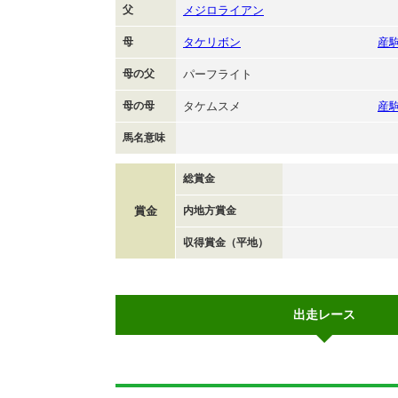
父
メジロライアン
母
タケリボン
産
母の父
パーフライト
母の母
タケムスメ
産
馬名意味
総賞金
賞金
内地方賞金
収得賞金（平地）
出走レース