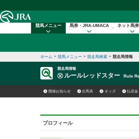
本文へ移動する
競馬メニュー
馬券・JRA-UMACA
ネット馬券
ホーム
>
競馬メニュー
>
競走馬検索
>
競走馬情報
競走馬情報
ルールレッドスター
Rule R
開催お知らせ
出馬表
オッズ
払戻金
プロフィール