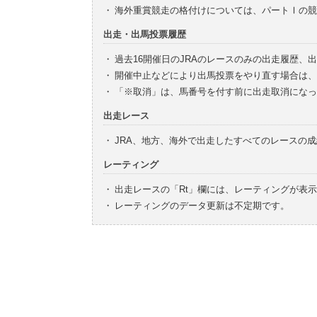
・
海外重賞競走の格付けについては、パートⅠの競
出走・出馬投票履歴
・
過去16開催日のJRAのレースのみの出走履歴、
・
開催中止などにより出馬投票をやり直す場合は、
・
「※取消」は、馬番号を付す前に出走取消になっ
出走レース
・
JRA、地方、海外で出走したすべてのレースの
レーティング
・
出走レースの「Rt」欄には、レーティングが表
・
レーティングのデータ更新は不定期です。