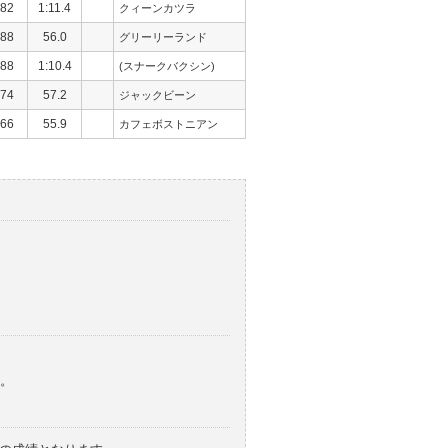
82
1:11.4
クィーンカツラ
88
56.0
グリーリーランド
88
1:10.4
(スナークバクシン)
74
57.2
ジャックビーン
66
55.9
カフェボストニアン
。