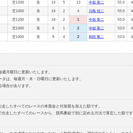
芝1200
良
14
5
13
中舘 英二
55.0
4
芝1000
良
16
2
4
川島 信二
55.0
4
芝1200
良
18
2
1
中舘 英二
55.0
4
芝1000
良
6
1
2
中舘 英二
53.0
4
芝1000
良
9
4
2
和田 竜二
53.0
4
毎週月曜日に更新いたします。
ータは、毎週月・木・日曜日に更新いたします。
る場合があります。
で出走したすべてのレースの本賞金と付加賞を加えた額です。
外で出走したすべてのレースから、競馬番組で別に定める方法で算定した額です