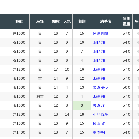
負担
距離
馬場
頭数
人気
着順
騎手名
馬
重量
芝1000
良
16
7
15
難波 剛健
57.0
4
ダ1000
良
16
9
10
上野 翔
54.0
4
ダ1000
良
16
9
7
上野 翔
54.0
4
ダ1000
良
16
6
4
上野 翔
54.0
4
芝1200
良
17
10
16
田嶋 翔
57.0
5
ダ1000
重
14
9
12
田嶋 翔
57.0
4
ダ1000
良
14
4
13
柴原 央明
56.0
4
ダ1000
稍重
12
3
4
田嶋 翔
57.0
4
ダ1000
良
12
8
3
矢原 洋一
57.0
4
芝1200
良
18
14
18
小池 隆生
57.0
4
芝1000
良
16
9
15
横山 賀一
57.0
4
芝1400
良
18
7
15
幸 英明
54.0
4