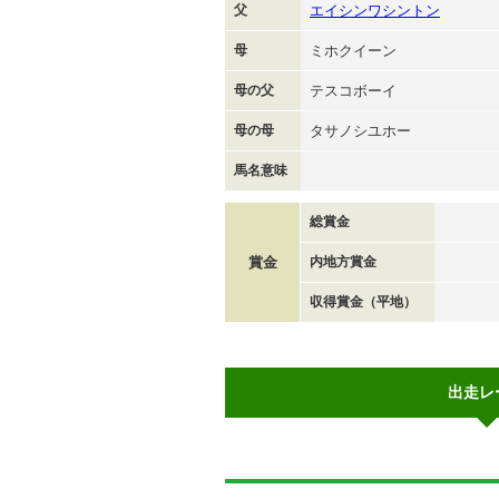
父
エイシンワシントン
母
ミホクイーン
母の父
テスコボーイ
母の母
タサノシユホー
馬名意味
総賞金
賞金
内地方賞金
収得賞金（平地）
出走レ