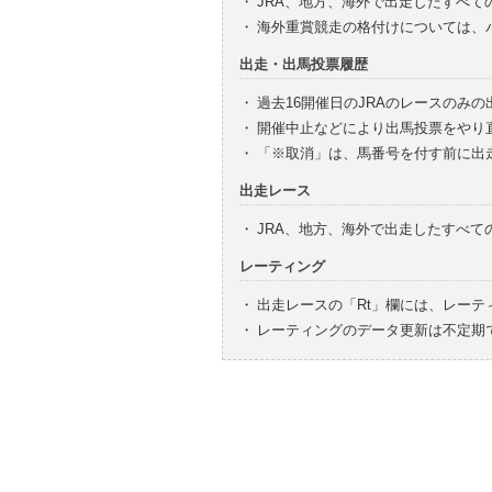
・
JRA、地方、海外で出走したすべて
・
海外重賞競走の格付けについては、
出走・出馬投票履歴
・
過去16開催日のJRAのレースのみ
・
開催中止などにより出馬投票をやり
・
「※取消」は、馬番号を付す前に出
出走レース
・
JRA、地方、海外で出走したすべ
レーティング
・
出走レースの「Rt」欄には、レーテ
・
レーティングのデータ更新は不定期