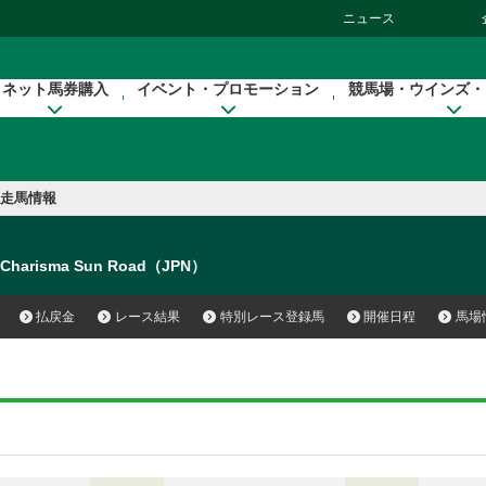
ニュース
ネット馬券購入
イベント・プロモーション
競馬場・ウインズ・
走馬情報
Charisma Sun Road（JPN）
払戻金
レース結果
特別レース登録馬
開催日程
馬場