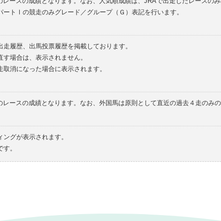
のレースの成績となります。なお、人気順成績は、JRAで出走したレースの
パートⅠの競走のみグレード／グループ（Ｇ）表記を行います。
の出走履歴、出馬投票履歴を掲載しております。
直す場合は、表示されません。
走取消になった場合に表示されます。
てのレースの成績となります。なお、外国馬は原則として直近の過去４走のみ
ィングが表示されます。
です。