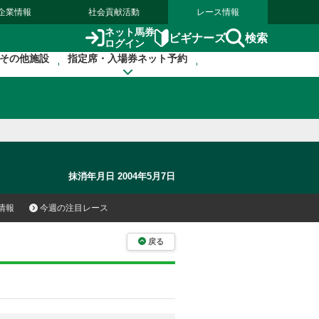
企業情報
社会貢献活動
レース情報
ネット馬券
検索
ビギナーズ
ログイン
その他施設
指定席・入場券ネット予約
抹消年月日 2004年5月7日
情報
今週の注目レース
戻る