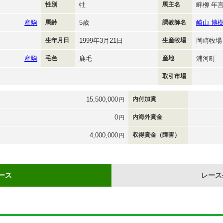
性別
牡
馬主名
畔柳 年
産駒
馬齢
5歳
調教師名
崎山 博
生年月日
1999年3月21日
生産牧場
岡崎牧場
産駒
毛色
鹿毛
産地
浦河町
取引市場
15,500,000
内付加賞
円
0
内海外賞金
円
4,000,000
収得賞金（障害）
円
ース
レース