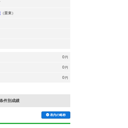
言
樹
（栗東）
0
円
0
円
0
円
条件別成績
表内の略称