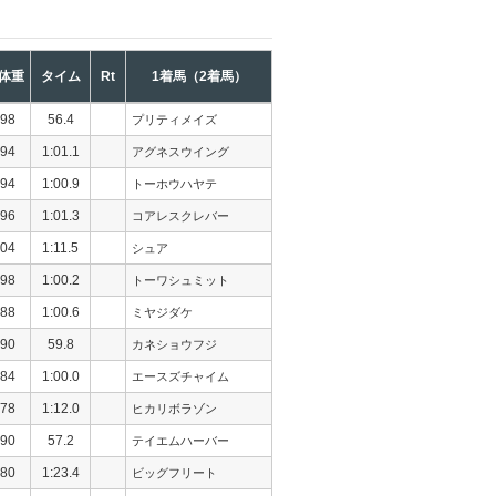
体重
タイム
Rt
1着馬（2着馬）
98
56.4
プリティメイズ
94
1:01.1
アグネスウイング
94
1:00.9
トーホウハヤテ
96
1:01.3
コアレスクレバー
04
1:11.5
シュア
98
1:00.2
トーワシュミット
88
1:00.6
ミヤジダケ
90
59.8
カネショウフジ
84
1:00.0
エースズチャイム
78
1:12.0
ヒカリボラゾン
90
57.2
テイエムハーバー
80
1:23.4
ビッグフリート