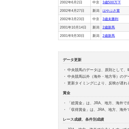
2002年6月2日
中京
3歳500万下
2002年4月27日
新潟
はやぶさ賞
2002年3月23日
中京
3歳未勝利
2001年10月14日
新潟
2歳新馬
2001年9月30日
新潟
2歳新馬
データ更新
・
中央競馬のデータは、原則として、
・
中央競馬以外（海外・地方等）のデ
・
更新タイミングにより、反映が遅れ
賞金
・
「総賞金」は、JRA、地方、海外
・
「収得賞金」は、JRA、地方、海
レース成績、条件別成績