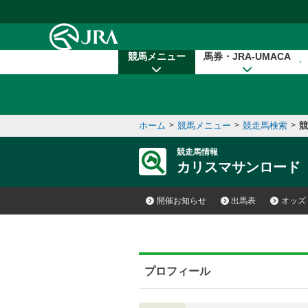
本文へ移動する
競馬メニュー
馬券・JRA-UMACA
ホーム
>
競馬メニュー
>
競走馬検索
>
競
競走馬情報
カリスマサンロード
開催お知らせ
出馬表
オッズ
プロフィール