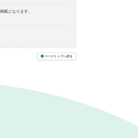
の掲載となります。
ページトップへ戻る