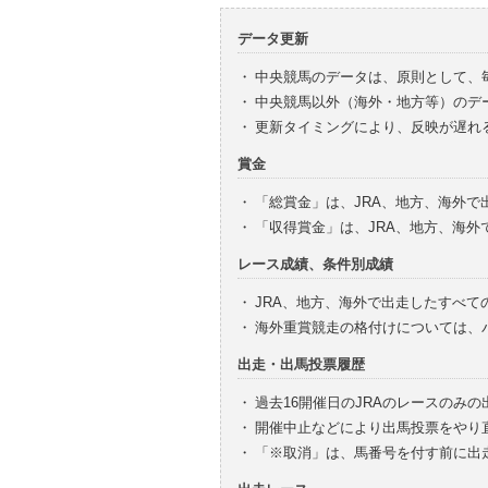
データ更新
・
中央競馬のデータは、原則として、
・
中央競馬以外（海外・地方等）のデ
・
更新タイミングにより、反映が遅れ
賞金
・
「総賞金」は、JRA、地方、海外
・
「収得賞金」は、JRA、地方、海
レース成績、条件別成績
・
JRA、地方、海外で出走したすべて
・
海外重賞競走の格付けについては、
出走・出馬投票履歴
・
過去16開催日のJRAのレースのみ
・
開催中止などにより出馬投票をやり
・
「※取消」は、馬番号を付す前に出