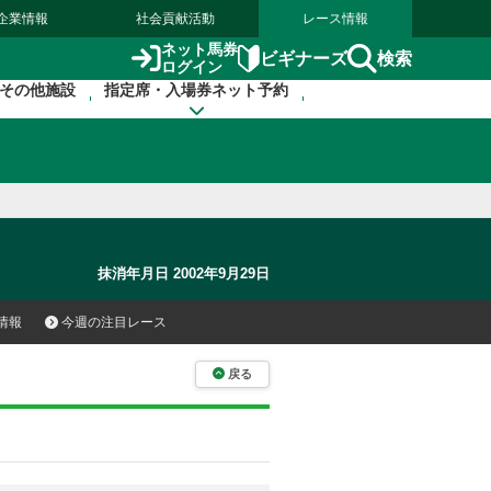
企業情報
社会貢献活動
レース情報
ネット馬券
検索
ビギナーズ
ログイン
その他施設
指定席・入場券ネット予約
抹消年月日 2002年9月29日
情報
今週の注目レース
戻る