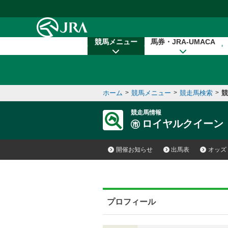
本文へ移動する
競馬メニュー
馬券・JRA-UMACA
ホーム
>
競馬メニュー
>
競走馬検索
>
競
競走馬情報
ロイヤルクイーン
開催お知らせ
出馬表
オッズ
プロフィール