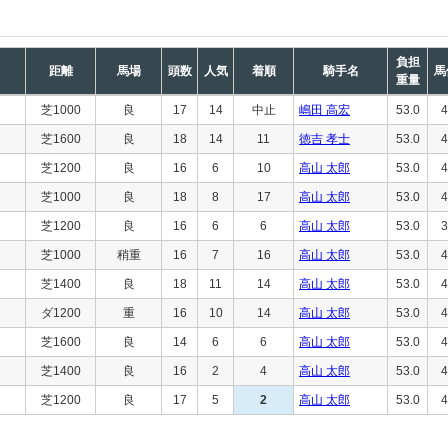
負担
距離
馬場
頭数
人気
着順
騎手名
馬
重量
芝1000
良
17
14
中止
嶋田 高宏
53.0
4
芝1600
良
18
14
11
徳吉 孝士
53.0
4
芝1200
良
16
6
10
高山 太郎
53.0
4
芝1000
良
18
8
17
高山 太郎
53.0
4
芝1200
良
16
6
6
高山 太郎
53.0
3
芝1000
稍重
16
7
16
高山 太郎
53.0
4
芝1400
良
18
11
14
高山 太郎
53.0
4
ダ1200
重
16
10
14
高山 太郎
53.0
4
芝1600
良
14
6
6
高山 太郎
53.0
4
芝1400
良
16
2
4
高山 太郎
53.0
4
芝1200
良
17
5
2
高山 太郎
53.0
4