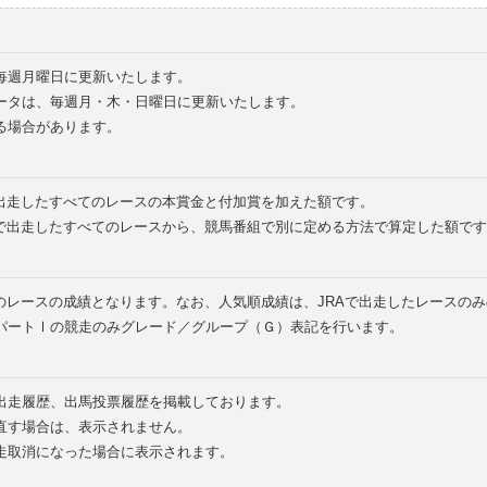
毎週月曜日に更新いたします。
ータは、毎週月・木・日曜日に更新いたします。
る場合があります。
で出走したすべてのレースの本賞金と付加賞を加えた額です。
外で出走したすべてのレースから、競馬番組で別に定める方法で算定した額です
のレースの成績となります。なお、人気順成績は、JRAで出走したレースの
パートⅠの競走のみグレード／グループ（Ｇ）表記を行います。
の出走履歴、出馬投票履歴を掲載しております。
直す場合は、表示されません。
走取消になった場合に表示されます。