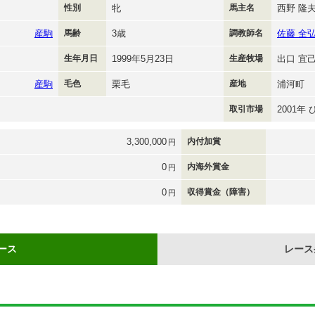
性別
牝
馬主名
西野 隆
産駒
馬齢
3歳
調教師名
佐藤 全
生年月日
1999年5月23日
生産牧場
出口 宜
産駒
毛色
栗毛
産地
浦河町
取引市場
2001
3,300,000
内付加賞
円
0
内海外賞金
円
0
収得賞金（障害）
円
ース
レース