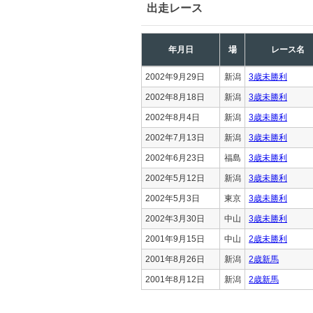
出走レース
年月日
場
レース名
2002年9月29日
新潟
3歳未勝利
2002年8月18日
新潟
3歳未勝利
2002年8月4日
新潟
3歳未勝利
2002年7月13日
新潟
3歳未勝利
2002年6月23日
福島
3歳未勝利
2002年5月12日
新潟
3歳未勝利
2002年5月3日
東京
3歳未勝利
2002年3月30日
中山
3歳未勝利
2001年9月15日
中山
2歳未勝利
2001年8月26日
新潟
2歳新馬
2001年8月12日
新潟
2歳新馬