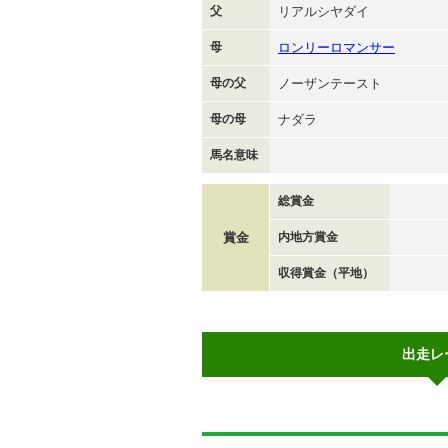
父
リアルシヤダイ
母
ロンリーロマンサー
母の父
ノーザンテースト
母の母
ナダラ
馬名意味
総賞金
賞金
内地方賞金
収得賞金（平地）
出走レ