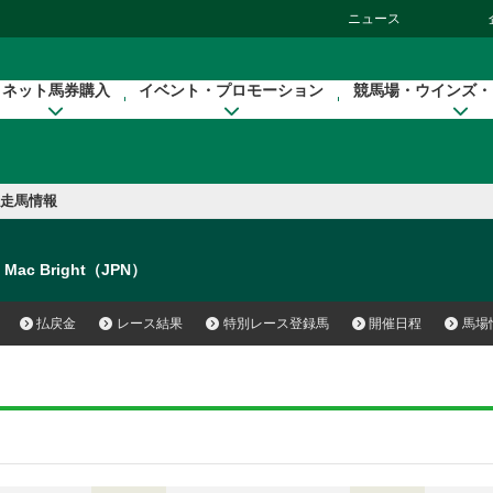
ニュース
ネット馬券購入
イベント・プロモーション
競馬場・ウインズ・
走馬情報
Mac Bright（JPN）
払戻金
レース結果
特別レース登録馬
開催日程
馬場