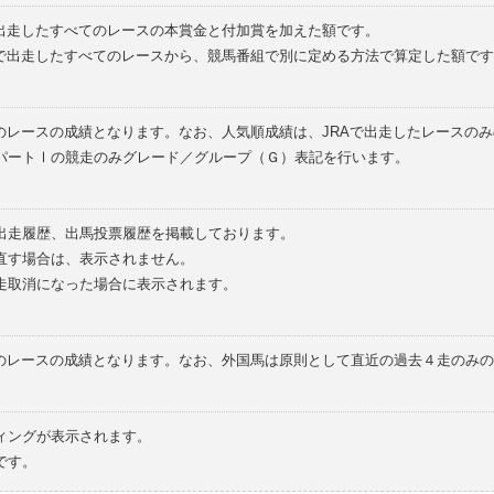
で出走したすべてのレースの本賞金と付加賞を加えた額です。
外で出走したすべてのレースから、競馬番組で別に定める方法で算定した額です
のレースの成績となります。なお、人気順成績は、JRAで出走したレースの
パートⅠの競走のみグレード／グループ（Ｇ）表記を行います。
の出走履歴、出馬投票履歴を掲載しております。
直す場合は、表示されません。
走取消になった場合に表示されます。
てのレースの成績となります。なお、外国馬は原則として直近の過去４走のみ
ィングが表示されます。
です。