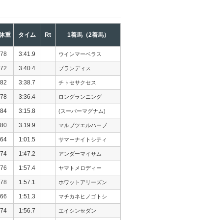
体重
タイム
Rt
1着馬（2着馬）
78
3:41.9
ウインマーベラス
72
3:40.4
ブランディス
82
3:38.7
チトセサクセス
78
3:36.4
ロングランニング
84
3:15.8
(スーパーマグナム)
80
3:19.9
マルブツエルハーブ
64
1:01.5
サマーナイトシティ
74
1:47.2
アンダーマイサム
76
1:57.4
ヤマトメロディー
78
1:57.1
ホワットアリーズン
66
1:51.3
マチカネヒノゴトシ
74
1:56.7
エイシンセダン