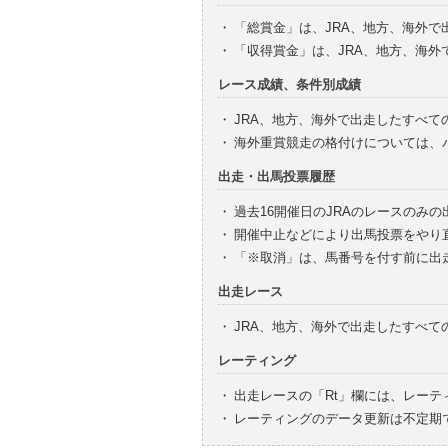
・
「総賞金」は、JRA、地方、海外
・
「収得賞金」は、JRA、地方、海
レース成績、条件別成績
・
JRA、地方、海外で出走したすべて
・
海外重賞競走の格付けについては、
出走・出馬投票履歴
・
過去16開催日のJRAのレースのみ
・
開催中止などにより出馬投票をやり
・
「※取消」は、馬番号を付す前に出
出走レース
・
JRA、地方、海外で出走したすべ
レーティング
・
出走レースの「Rt」欄には、レーテ
・
レーティングのデータ更新は不定期