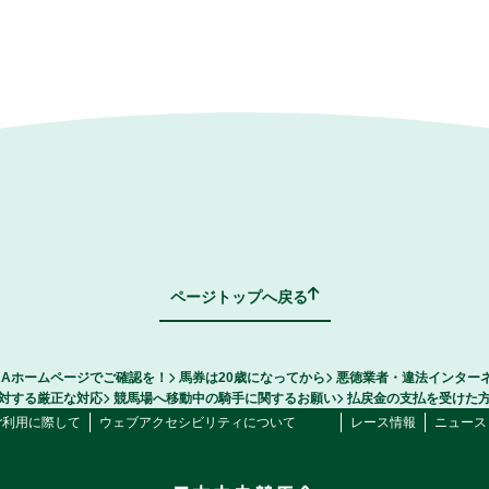
ページトップへ戻る
RAホームページでご確認を！
馬券は20歳になってから
悪徳業者・違法インター
対する厳正な対応
競馬場へ移動中の騎手に関するお願い
払戻金の支払を受けた
ご利用に際して
ウェブアクセシビリティについて
レース情報
ニュース