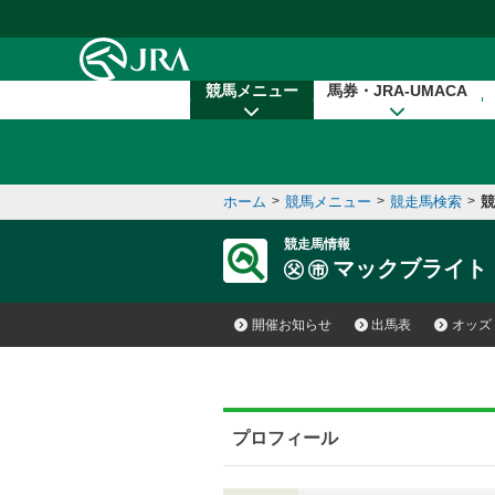
本文へ移動する
競馬メニュー
馬券・JRA-UMACA
ホーム
>
競馬メニュー
>
競走馬検索
>
競
競走馬情報
マックブライト
開催お知らせ
出馬表
オッズ
プロフィール