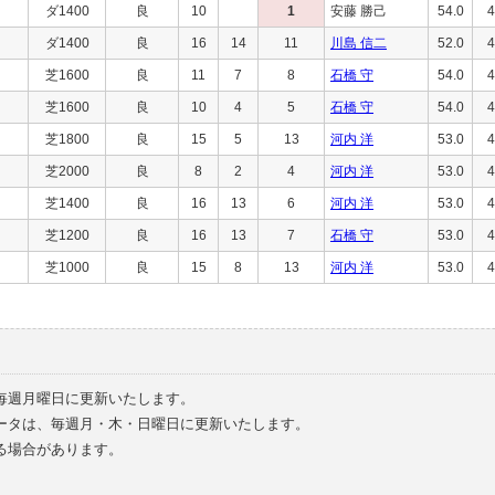
ダ1400
良
10
1
安藤 勝己
54.0
4
ダ1400
良
16
14
11
川島 信二
52.0
4
芝1600
良
11
7
8
石橋 守
54.0
4
芝1600
良
10
4
5
石橋 守
54.0
4
芝1800
良
15
5
13
河内 洋
53.0
4
芝2000
良
8
2
4
河内 洋
53.0
4
芝1400
良
16
13
6
河内 洋
53.0
4
芝1200
良
16
13
7
石橋 守
53.0
4
芝1000
良
15
8
13
河内 洋
53.0
4
毎週月曜日に更新いたします。
ータは、毎週月・木・日曜日に更新いたします。
る場合があります。