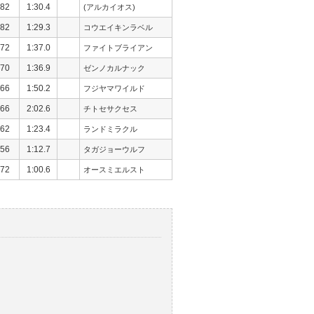
82
1:30.4
(アルカイオス)
82
1:29.3
コウエイキンラベル
72
1:37.0
ファイトブライアン
70
1:36.9
ゼンノカルナック
66
1:50.2
フジヤマワイルド
66
2:02.6
チトセサクセス
62
1:23.4
ランドミラクル
56
1:12.7
タガジョーウルフ
72
1:00.6
オースミエルスト