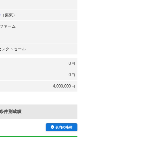
之
孝
（栗東）
ファーム
 セレクトセール
0
円
0
円
4,000,000
円
条件別成績
表内の略称