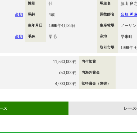
性別
牡
馬主名
脇山 良
産駒
馬齢
4歳
調教師名
音無 秀
生年月日
1999年4月28日
生産牧場
ノーザン
産駒
毛色
栗毛
産地
早来町
取引市場
1999年
11,530,000
内付加賞
円
750,000
内海外賞金
円
4,000,000
収得賞金（障害）
円
ース
レース