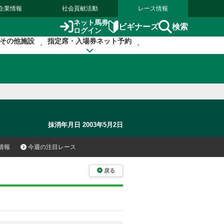
企業情報
社会貢献活動
レース情報
ネット馬券
検索
ビギナーズ
ログイン
その他施設
指定席・入場券ネット予約
抹消年月日 2003年5月2日
情報
今週の注目レース
戻る