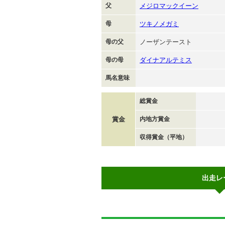
父
メジロマックイーン
母
ツキノメガミ
母の父
ノーザンテースト
母の母
ダイナアルテミス
馬名意味
総賞金
賞金
内地方賞金
収得賞金（平地）
出走レ