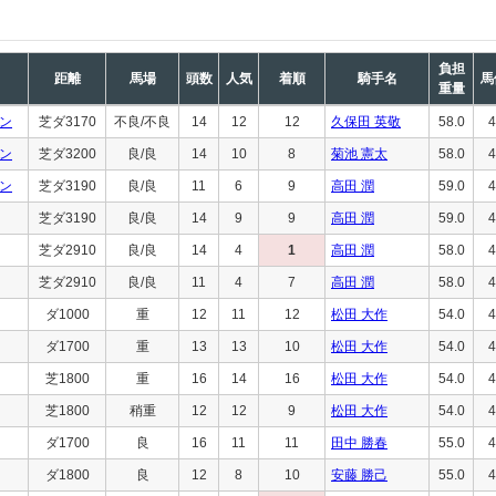
負担
距離
馬場
頭数
人気
着順
騎手名
馬
重量
ン
芝ダ3170
不良/不良
14
12
12
久保田 英敬
58.0
4
ン
芝ダ3200
良/良
14
10
8
菊池 憲太
58.0
4
ン
芝ダ3190
良/良
11
6
9
高田 潤
59.0
4
芝ダ3190
良/良
14
9
9
高田 潤
59.0
4
芝ダ2910
良/良
14
4
1
高田 潤
58.0
4
芝ダ2910
良/良
11
4
7
高田 潤
58.0
4
ダ1000
重
12
11
12
松田 大作
54.0
4
ダ1700
重
13
13
10
松田 大作
54.0
4
芝1800
重
16
14
16
松田 大作
54.0
4
芝1800
稍重
12
12
9
松田 大作
54.0
4
ダ1700
良
16
11
11
田中 勝春
55.0
4
ダ1800
良
12
8
10
安藤 勝己
55.0
4