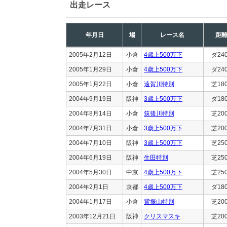
出走レース
年月日
場
レース名
距
2005年2月12日
小倉
4歳上500万下
ダ24
2005年1月29日
小倉
4歳上500万下
ダ24
2005年1月22日
小倉
遠賀川特別
芝18
2004年9月19日
阪神
3歳上500万下
ダ18
2004年8月14日
小倉
筑後川特別
芝20
2004年7月31日
小倉
3歳上500万下
芝20
2004年7月10日
阪神
3歳上500万下
芝25
2004年6月19日
阪神
生田特別
芝25
2004年5月30日
中京
4歳上500万下
芝25
2004年2月1日
京都
4歳上500万下
ダ18
2004年1月17日
小倉
背振山特別
芝20
2003年12月21日
阪神
クリスマスキ
芝20