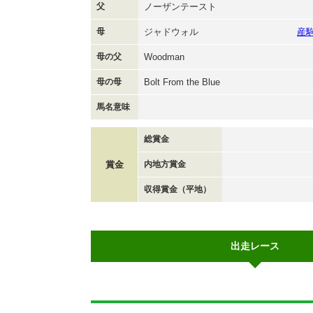
父
ノーザンテースト
母
ジャドウォル
産
母の父
Woodman
母の母
Bolt From the Blue
馬名意味
総賞金
賞金
内地方賞金
収得賞金（平地）
出走レース