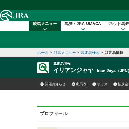
本文へ移動する
競馬メニュー
馬券・JRA-UMACA
ネット馬券
ホーム
>
競馬メニュー
>
競走馬検索
>
競走馬情報
競走馬情報
イリアンジャヤ
Irian Jaya（JP
開催お知らせ
出馬表
オッズ
払戻金
プロフィール