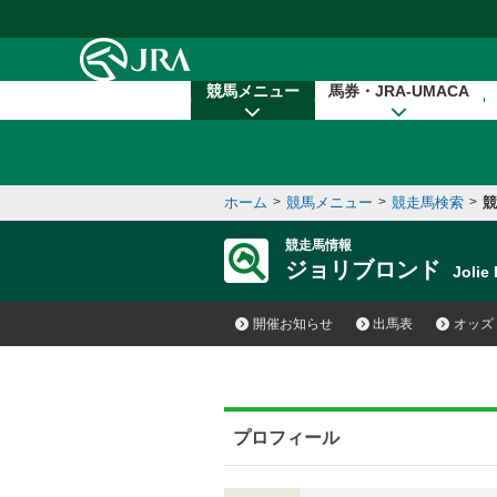
本文へ移動する
競馬メニュー
馬券・JRA-UMACA
ホーム
>
競馬メニュー
>
競走馬検索
>
競
競走馬情報
ジョリブロンド
Joli
開催お知らせ
出馬表
オッズ
プロフィール