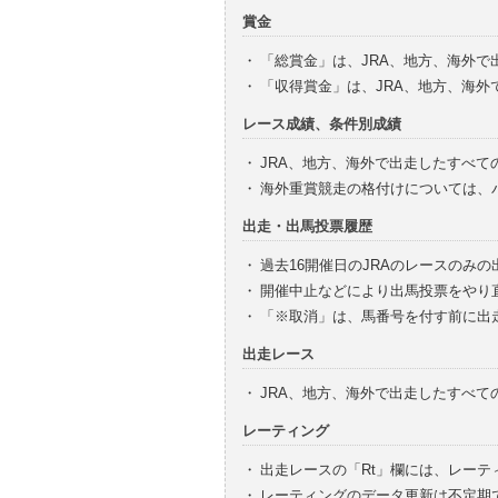
賞金
・
「総賞金」は、JRA、地方、海外
・
「収得賞金」は、JRA、地方、海
レース成績、条件別成績
・
JRA、地方、海外で出走したすべて
・
海外重賞競走の格付けについては、
出走・出馬投票履歴
・
過去16開催日のJRAのレースのみ
・
開催中止などにより出馬投票をやり
・
「※取消」は、馬番号を付す前に出
出走レース
・
JRA、地方、海外で出走したすべ
レーティング
・
出走レースの「Rt」欄には、レーテ
・
レーティングのデータ更新は不定期