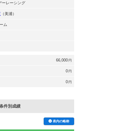
ンデーレーシング
憲
（美浦）
ーム
66,000
円
0
円
0
円
条件別成績
表内の略称