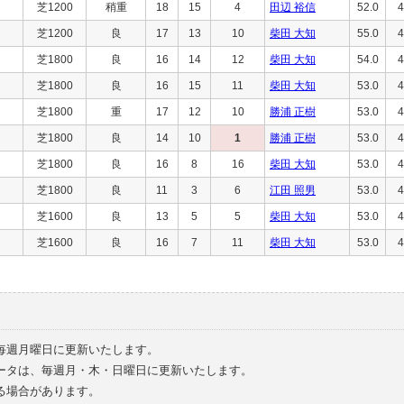
芝1200
稍重
18
15
4
田辺 裕信
52.0
4
芝1200
良
17
13
10
柴田 大知
55.0
4
芝1800
良
16
14
12
柴田 大知
54.0
4
芝1800
良
16
15
11
柴田 大知
53.0
4
芝1800
重
17
12
10
勝浦 正樹
53.0
4
芝1800
良
14
10
1
勝浦 正樹
53.0
4
芝1800
良
16
8
16
柴田 大知
53.0
4
芝1800
良
11
3
6
江田 照男
53.0
4
芝1600
良
13
5
5
柴田 大知
53.0
4
芝1600
良
16
7
11
柴田 大知
53.0
4
毎週月曜日に更新いたします。
ータは、毎週月・木・日曜日に更新いたします。
る場合があります。