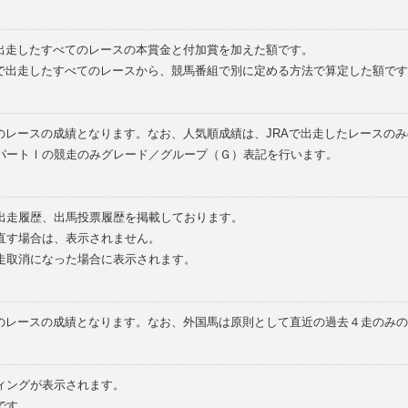
で出走したすべてのレースの本賞金と付加賞を加えた額です。
外で出走したすべてのレースから、競馬番組で別に定める方法で算定した額です
のレースの成績となります。なお、人気順成績は、JRAで出走したレースの
パートⅠの競走のみグレード／グループ（Ｇ）表記を行います。
の出走履歴、出馬投票履歴を掲載しております。
直す場合は、表示されません。
走取消になった場合に表示されます。
てのレースの成績となります。なお、外国馬は原則として直近の過去４走のみ
ィングが表示されます。
です。