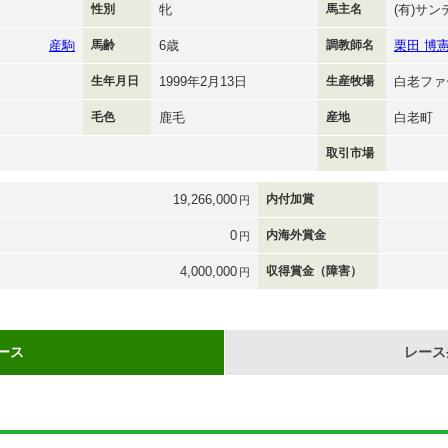
性別
牝
馬主名
(有)サ
産駒
馬齢
6歳
調教師名
栗田 博
生年月日
1999年2月13日
生産牧場
白老ファ
毛色
鹿毛
産地
白老町
取引市場
19,266,000
内付加賞
円
0
内海外賞金
円
4,000,000
収得賞金（障害）
円
ース
レース