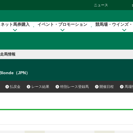
ニュース
ネット馬券購入
イベント・プロモーション
競馬場・ウインズ・
走馬情報
e Blonde（JPN）
払戻金
レース結果
特別レース登録馬
開催日程
馬場