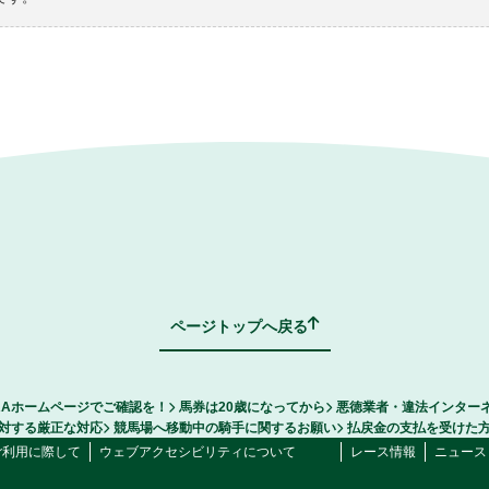
ページトップへ戻る
RAホームページでご確認を！
馬券は20歳になってから
悪徳業者・違法インター
対する厳正な対応
競馬場へ移動中の騎手に関するお願い
払戻金の支払を受けた
ご利用に際して
ウェブアクセシビリティについて
レース情報
ニュース