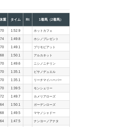
体重
タイム
Rt
1着馬（2着馬）
70
1:52.9
ホットカフェ
74
1:49.8
ホシノプレゼント
70
1:49.1
プリモピアット
68
1:50.1
アルカネット
70
1:49.6
ニシノニチリン
70
1:35.1
ピサノデュエル
70
1:35.1
リーチマイハーバー
70
1:39.5
モンシェリー
72
1:49.7
カメリアローズ
64
1:50.1
ガーデンローズ
68
1:49.5
マヤノシャドー
64
1:47.5
ナンヨーノアナタ