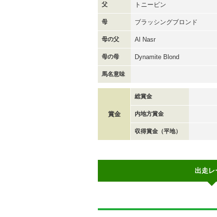
父
トニービン
母
ブラッシングブロンド
母の父
Al Nasr
母の母
Dynamite Blond
馬名意味
総賞金
賞金
内地方賞金
収得賞金（平地）
出走レ