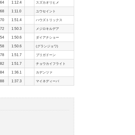
64
1:12.4
スズカオリヒメ
68
1:11.0
ユウセイント
70
1:51.4
ハウズトリックス
72
1:50.3
メジロキルデア
54
1:50.6
ダイアナショー
58
1:50.6
(グランジョワ)
78
1:51.7
ブリガドーン
82
1:51.7
チョウカイフライト
84
1:36.1
カデンツァ
88
1:37.3
マイネディーバ