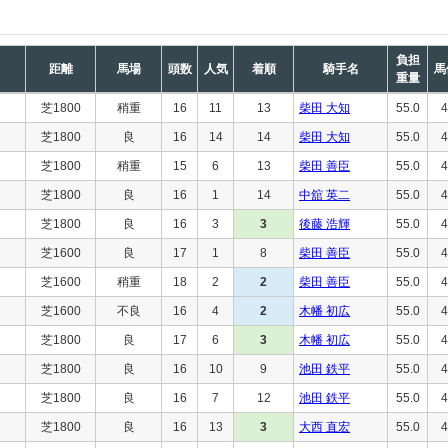
負担
距離
馬場
頭数
人気
着順
騎手名
馬
重量
芝1800
稍重
16
11
13
柴田 大知
55.0
4
芝1800
良
16
14
14
柴田 大知
55.0
4
芝1800
稍重
15
6
13
柴田 善臣
55.0
4
芝1800
良
16
1
14
中舘 英二
55.0
4
芝1800
良
16
3
3
後藤 浩輝
55.0
4
芝1600
良
17
1
8
柴田 善臣
55.0
4
芝1600
稍重
18
2
2
柴田 善臣
55.0
4
芝1600
不良
16
4
2
木幡 初広
55.0
4
芝1800
良
17
6
3
木幡 初広
55.0
4
芝1800
良
16
10
9
池田 鉄平
55.0
4
芝1800
良
16
7
12
池田 鉄平
55.0
4
芝1800
良
16
13
3
大西 直宏
55.0
4