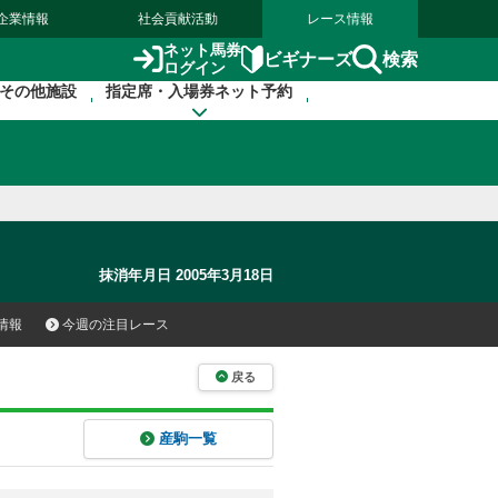
企業情報
社会貢献活動
レース情報
ネット馬券
検索
ビギナーズ
ログイン
その他施設
指定席・入場券ネット予約
抹消年月日 2005年3月18日
情報
今週の注目レース
戻る
産駒一覧