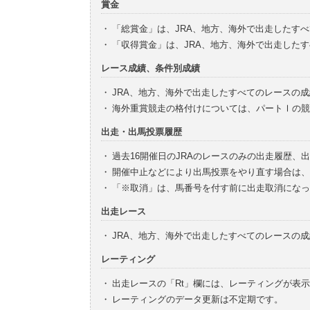
賞金
・
「総賞金」は、JRA、地方、海外で出走したす
・
「収得賞金」は、JRA、地方、海外で出走した
レース成績、条件別成績
・
JRA、地方、海外で出走したすべてのレースの
・
海外重賞競走の格付けについては、パートⅠの競
出走・出馬投票履歴
・
過去16開催日のJRAのレースのみの出走履歴、
・
開催中止などにより出馬投票をやり直す場合は、
・
「※取消」は、馬番号を付す前に出走取消になっ
出走レース
・
JRA、地方、海外で出走したすべてのレースの
レーティング
・
出走レースの「Rt」欄には、レーティングが表
・
レーティングのデータ更新は不定期です。