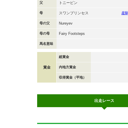
父
トニービン
母
スワンプリンセス
産
母の父
Nureyev
母の母
Fairy Footsteps
馬名意味
総賞金
賞金
内地方賞金
収得賞金（平地）
出走レース