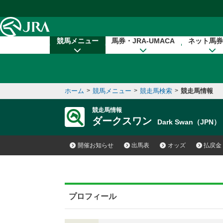
本文へ移動する
競馬メニュー
馬券・JRA-UMACA
ネット馬券
ホーム
>
競馬メニュー
>
競走馬検索
>
競走馬情報
競走馬情報
ダークスワン
Dark Swan（JPN）
開催お知らせ
出馬表
オッズ
払戻金
プロフィール