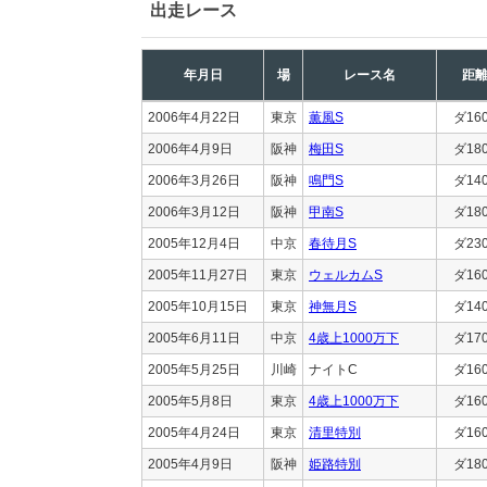
出走レース
年月日
場
レース名
距
2006年4月22日
東京
薫風S
ダ16
2006年4月9日
阪神
梅田S
ダ18
2006年3月26日
阪神
鳴門S
ダ14
2006年3月12日
阪神
甲南S
ダ18
2005年12月4日
中京
春待月S
ダ23
2005年11月27日
東京
ウェルカムS
ダ16
2005年10月15日
東京
神無月S
ダ14
2005年6月11日
中京
4歳上1000万下
ダ17
2005年5月25日
川崎
ナイトC
ダ16
2005年5月8日
東京
4歳上1000万下
ダ16
2005年4月24日
東京
清里特別
ダ16
2005年4月9日
阪神
姫路特別
ダ18