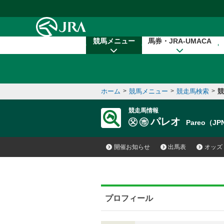
本文へ移動する
競馬メニュー
馬券・JRA-UMACA
ホーム
>
競馬メニュー
>
競走馬検索
>
競
競走馬情報
パレオ
Pareo（JP
開催お知らせ
出馬表
オッズ
プロフィール