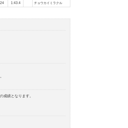
24
1:43.4
チョウカイミラクル
。
みの成績となります。