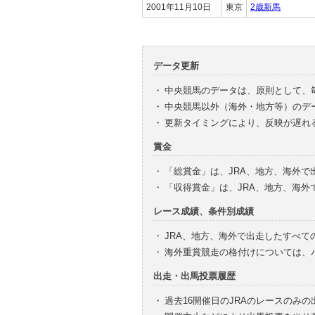
2001年11月10日
東京
2歳新馬
データ更新
・
中央競馬のデータは、原則として、
・
中央競馬以外（海外・地方等）のデ
・
更新タイミングにより、反映が遅れ
賞金
・
「総賞金」は、JRA、地方、海外
・
「収得賞金」は、JRA、地方、海
レース成績、条件別成績
・
JRA、地方、海外で出走したすべて
・
海外重賞競走の格付けについては、
出走・出馬投票履歴
・
過去16開催日のJRAのレースのみ