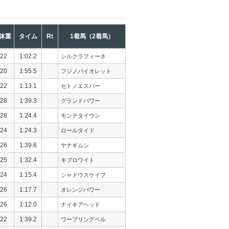
体重
タイム
Rt
1着馬（2着馬）
22
1:02.2
シルクラフィーネ
20
1:55.5
フジノバイオレット
22
1:13.1
セトノエスパー
28
1:39.3
グランドパワー
28
1:24.4
モンテタイウン
24
1:24.3
ロールタイド
26
1:39.6
ヤナギムシ
25
1:32.4
キブロワイト
24
1:15.4
シャドウスケイプ
26
1:17.7
オレンジパワー
26
1:12.0
ナイキアヘッド
22
1:39.2
ワーブリングベル