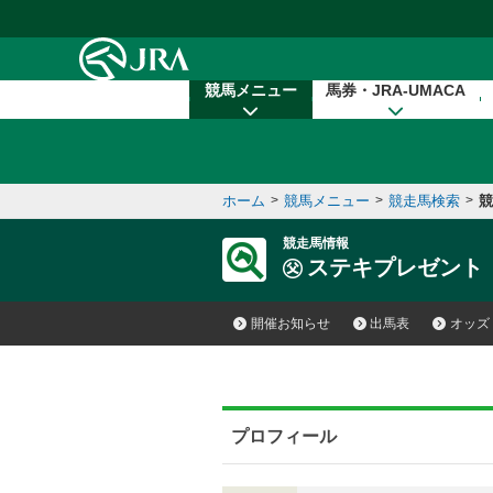
本文へ移動する
競馬メニュー
馬券・JRA-UMACA
ホーム
>
競馬メニュー
>
競走馬検索
>
競
競走馬情報
ステキプレゼント
開催お知らせ
出馬表
オッズ
プロフィール