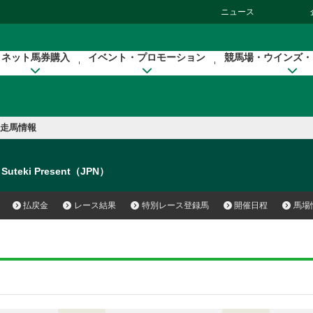
ニュース
ネット馬券購入
イベント・プロモーション
競馬場・ウインズ・
走馬情報
Suteki Present（JPN）
払戻金
レース結果
特別レース登録馬
開催日程
馬場