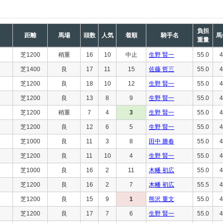
負担
距離
馬場
頭数
人気
着順
騎手名
馬
重量
芝1200
稍重
16
10
中止
生野 賢一
55.0
4
芝1400
良
17
11
15
佐藤 哲三
55.0
4
芝1200
良
18
10
12
生野 賢一
55.0
4
芝1200
良
13
8
9
生野 賢一
55.0
4
芝1200
稍重
7
4
3
生野 賢一
55.0
4
芝1200
良
12
6
5
生野 賢一
55.0
4
芝1000
良
11
3
8
田中 勝春
55.0
4
芝1200
良
11
10
4
生野 賢一
55.0
4
芝1000
良
16
2
11
木幡 初広
55.0
4
芝1200
良
16
2
7
木幡 初広
55.5
4
芝1200
良
15
9
1
熊沢 重文
55.0
4
芝1200
良
17
7
6
生野 賢一
55.0
4