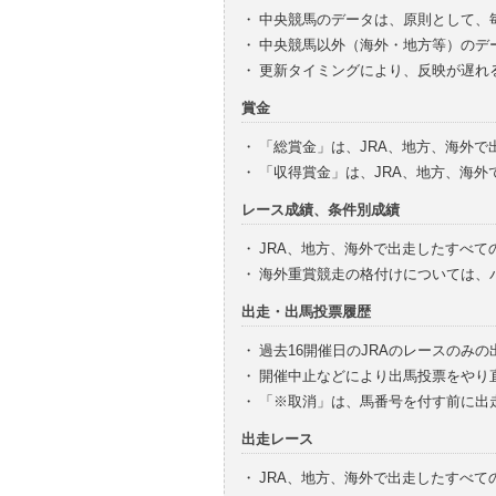
・
中央競馬のデータは、原則として、
・
中央競馬以外（海外・地方等）のデ
・
更新タイミングにより、反映が遅れ
賞金
・
「総賞金」は、JRA、地方、海外
・
「収得賞金」は、JRA、地方、海
レース成績、条件別成績
・
JRA、地方、海外で出走したすべて
・
海外重賞競走の格付けについては、
出走・出馬投票履歴
・
過去16開催日のJRAのレースのみ
・
開催中止などにより出馬投票をやり
・
「※取消」は、馬番号を付す前に出
出走レース
・
JRA、地方、海外で出走したすべ