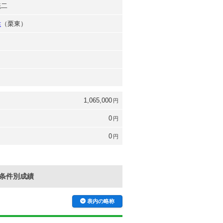
統二
孝
（栗東）
1,065,000
円
0
円
0
円
条件別成績
表内の略称