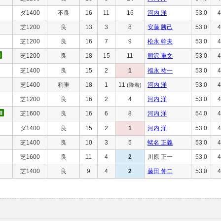
ダ1400
不良
16
11
16
河内 洋
53.0
4
芝1200
良
13
3
8
安藤 勝己
53.0
4
芝1200
良
16
7
9
松永 幹夫
53.0
4
芝1200
良
18
15
11
熊沢 重文
53.0
4
芝1400
良
15
2
1
福永 祐一
53.0
4
芝1400
稍重
18
1
11
河内 洋
53.0
4
(降着)
芝1200
良
16
2
4
河内 洋
53.0
4
芝1600
良
16
6
8
河内 洋
54.0
4
ダ1400
良
15
2
1
河内 洋
53.0
4
芝1400
良
10
3
5
蛯名 正義
53.0
4
芝1600
良
11
4
2
川原 正一
53.0
4
芝1400
良
9
4
2
藤田 伸二
53.0
4