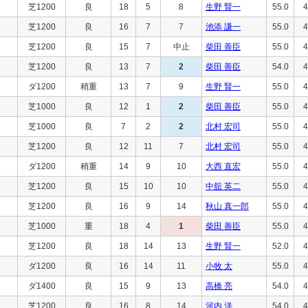
芝1200
良
18
5
8
生野 賢一
55.0
4
芝1200
良
16
7
7
池添 謙一
55.0
4
芝1200
良
15
7
中止
柴田 善臣
55.0
4
芝1200
良
13
7
2
柴田 善臣
54.0
4
ダ1200
稍重
13
7
9
生野 賢一
55.0
4
芝1000
良
12
1
2
柴田 善臣
55.0
4
芝1000
良
7
2
2
北村 宏司
55.0
4
芝1200
良
12
11
7
北村 宏司
55.0
4
ダ1200
稍重
14
9
10
大西 直宏
55.0
4
芝1200
良
15
10
10
中舘 英二
55.0
4
芝1200
良
16
9
14
秋山 真一郎
55.0
4
芝1000
重
18
4
1
柴田 善臣
55.0
4
芝1200
良
18
14
13
生野 賢一
52.0
4
ダ1200
良
16
14
11
小牧 太
55.0
4
ダ1400
良
15
9
13
高橋 亮
54.0
4
芝1200
良
16
8
14
河内 洋
54.0
4