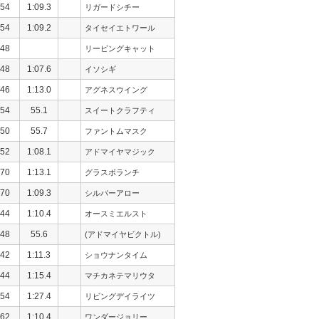
54
1:09.3
リガードシチー
54
1:09.2
タイセイエトワール
48
リーピングキャット
48
1:07.6
イソシギ
46
1:13.0
アグネスウイング
54
55.1
スイートクラフティ
50
55.7
ファントムマスク
52
1:08.1
アドマイヤマジック
70
1:13.1
グラスボランチ
70
1:09.3
シルバーアロー
44
1:10.4
オースミエルスト
48
55.6
(アドマイヤビクトル)
42
1:11.3
ショウナンタイム
44
1:15.4
マチカネテマリウタ
54
1:27.4
リビングデイライツ
62
1:10.4
ワンダージョリー