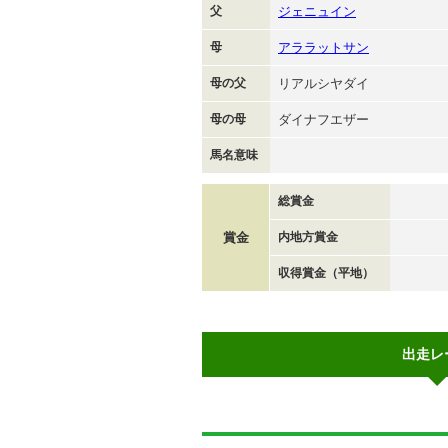
父
ジェニュイン
母
アララットサン
母の父
リアルシヤダイ
母の母
ダイナフエザー
馬名意味
総賞金
賞金
内地方賞金
収得賞金（平地）
出走レ