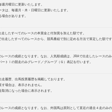
毎週月曜日に更新いたします。
ータは、毎週月・木・日曜日に更新いたします。
る場合があります。
で出走したすべてのレースの本賞金と付加賞を加えた額です。
外で出走したすべてのレースから、競馬番組で別に定める方法で算定した額です
のレースの成績となります。なお、人気順成績は、JRAで出走したレースの
パートⅠの競走のみグレード／グループ（Ｇ）表記を行います。
の出走履歴、出馬投票履歴を掲載しております。
直す場合は、表示されません。
走取消になった場合に表示されます。
てのレースの成績となります。なお、外国馬は原則として直近の過去４走のみ