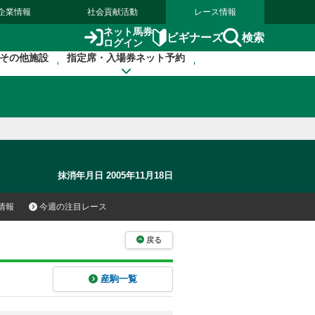
企業情報
社会貢献活動
レース情報
ネット馬券
検索
ビギナーズ
ログイン
その他施設
指定席・入場券ネット予約
抹消年月日 2005年11月18日
情報
今週の注目レース
戻る
産駒一覧