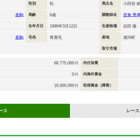
性別
牝
馬主名
小田切 
産駒
馬齢
6歳
調教師名
音無 秀
生年月日
1999年3月12日
生産牧場
吉田 隆
産駒
毛色
青鹿毛
産地
浦河町
取引市場
68,775,000
内付加賞
円
0
内海外賞金
円
18,000,000
収得賞金（障害）
円
ース
レース