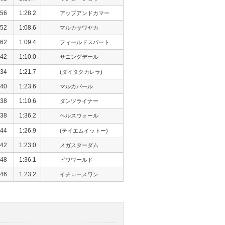
56
1:28.2
アップアンドカマー
52
1:08.6
マルカサワヤカ
62
1:09.4
フィールドスパート
42
1:10.0
サニングデール
34
1:21.7
(ダイタクカレラ)
40
1:23.6
マルカパール
38
1:10.6
ダンツライナー
38
1:36.2
ヘルスウォール
44
1:26.9
(テイエムイットー)
42
1:23.0
メガスターダム
48
1:36.1
ビワワールド
46
1:23.2
イチロースワン