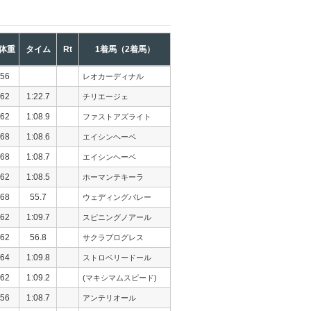
体重
タイム
Rt
1着馬（2着馬）
56
レオカーディナル
62
1:22.7
チリエージェ
62
1:08.9
ファストアズライト
68
1:08.6
エイシンヘーベ
68
1:08.7
エイシンヘーベ
62
1:08.5
ホーマンテキーラ
68
55.7
ウェディングバレー
62
1:09.7
スピニングノアール
62
56.8
サクラプログレス
64
1:09.8
ストロベリードール
62
1:09.2
(マキシマムスピード)
56
1:08.7
アンテリオール