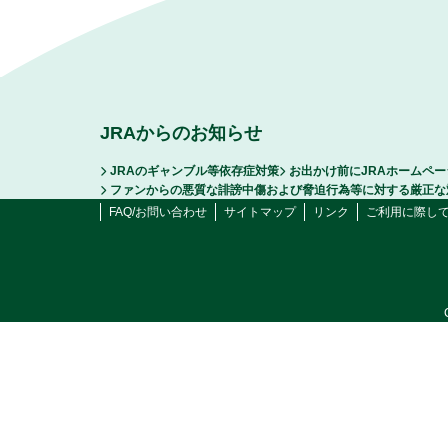
JRAからのお知らせ
JRAのギャンブル等依存症対策
お出かけ前にJRAホームペ
ファンからの悪質な誹謗中傷および脅迫行為等に対する厳正な
FAQ/お問い合わせ
サイトマップ
リンク
ご利用に際し