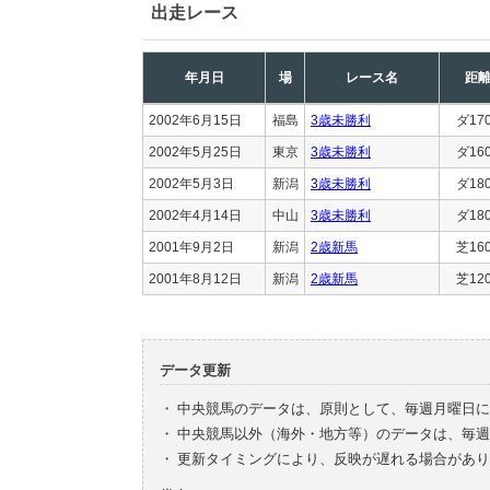
出走レース
年月日
場
レース名
距
2002年6月15日
福島
3歳未勝利
ダ17
2002年5月25日
東京
3歳未勝利
ダ16
2002年5月3日
新潟
3歳未勝利
ダ18
2002年4月14日
中山
3歳未勝利
ダ18
2001年9月2日
新潟
2歳新馬
芝16
2001年8月12日
新潟
2歳新馬
芝12
データ更新
・
中央競馬のデータは、原則として、毎週月曜日に
・
中央競馬以外（海外・地方等）のデータは、毎週
・
更新タイミングにより、反映が遅れる場合があり