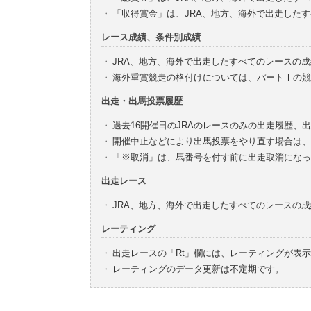
・
「収得賞金」は、JRA、地方、海外で出走した
レース成績、条件別成績
・
JRA、地方、海外で出走したすべてのレースの
・
海外重賞競走の格付けについては、パートⅠの競
出走・出馬投票履歴
・
過去16開催日のJRAのレースのみの出走履歴、
・
開催中止などにより出馬投票をやり直す場合は、
・
「※取消」は、馬番号を付す前に出走取消になっ
出走レース
・
JRA、地方、海外で出走したすべてのレースの
レーティング
・
出走レースの「Rt」欄には、レーティングが表
・
レーティングのデータ更新は不定期です。