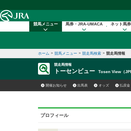
本文へ移動する
競馬メニュー
馬券・JRA-UMACA
ネット馬券
ホーム
>
競馬メニュー
>
競走馬検索
>
競走馬情報
競走馬情報
トーセンビュー
Tosen View（J
開催お知らせ
出馬表
オッズ
払戻金
プロフィール