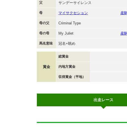
父
サンデーサイレンス
母
マイサクセション
産
母の父
Criminal Type
母の母
My Juliet
産
馬名意味
冠名+眺め
総賞金
賞金
内地方賞金
収得賞金（平地）
出走レース