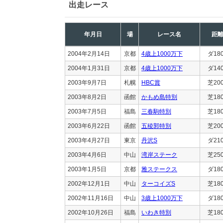
出走レース
年月日
場
レース名
距
2004年2月14日
京都
4歳上1000万下
ダ18
2004年1月31日
京都
4歳上1000万下
ダ14
2003年9月7日
札幌
HBC賞
芝20
2003年8月2日
函館
かもめ島特別
芝18
2003年7月5日
福島
三春駒特別
芝18
2003年6月22日
函館
五稜郭特別
芝20
2003年4月27日
東京
丹沢S
ダ21
2003年4月6日
中山
湾岸ステーク
芝25
2003年1月5日
京都
雅ステークス
ダ18
2002年12月1日
中山
ターコイズS
芝18
2002年11月16日
中山
3歳上1000万下
ダ18
2002年10月26日
福島
いわき特別
芝18