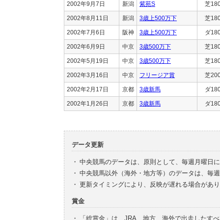
2002年9月7日
新潟
紫苑S
芝18
2002年8月11日
新潟
3歳上500万下
芝18
2002年7月6日
阪神
3歳上500万下
ダ18
2002年6月9日
中京
3歳500万下
芝18
2002年5月19日
中京
3歳500万下
芝18
2002年3月16日
中京
フリージア賞
芝20
2002年2月17日
京都
3歳新馬
ダ18
2002年1月26日
京都
3歳新馬
ダ18
データ更新
・
中央競馬のデータは、原則として、毎週月曜日に
・
中央競馬以外（海外・地方等）のデータは、毎週
・
更新タイミングにより、反映が遅れる場合があり
賞金
・
「総賞金」は、JRA、地方、海外で出走したす