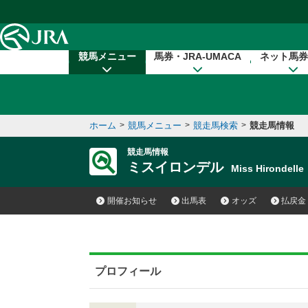
本文へ移動する
競馬メニュー
馬券・JRA-UMACA
ネット馬券
ホーム
>
競馬メニュー
>
競走馬検索
>
競走馬情報
競走馬情報
ミスイロンデル
Miss Hirondel
開催お知らせ
出馬表
オッズ
払戻金
プロフィール