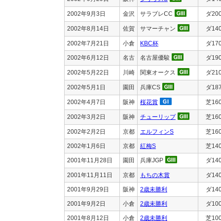
2002年9月3日
金沢
サラブレCC
ダ20
2002年8月14日
佐賀
サマーチャン
ダ14
2002年7月21日
小倉
KBC杯
ダ17
2002年6月12日
名古
名古屋優駿
ダ19
2002年5月22日
川崎
関東オークス
ダ21
2002年5月1日
園田
兵庫CS
ダ18
2002年4月7日
阪神
桜花賞
芝16
2002年3月2日
阪神
チューリップ
芝16
2002年2月2日
京都
エルフィンS
芝16
2002年1月6日
京都
紅梅S
芝14
2001年11月28日
園田
兵庫JGP
ダ14
2001年11月11日
京都
もちの木賞
ダ14
2001年9月29日
阪神
2歳未勝利
ダ14
2001年9月2日
小倉
2歳未勝利
ダ10
2001年8月12日
小倉
2歳未勝利
芝10