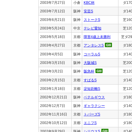
2003年7月27日
小倉
KBC杯
ダ17
2003年7月12日
阪神
安芸S
ダ14
2003年6月21日
阪神
ストークS
芝16
2003年5月24日
中京
テレビ愛知
芝12
2003年5月18日
京都
障害4歳上未勝利
芝ダ29
2003年4月27日
京都
アンタレスS
ダ18
2003年4月5日
阪神
コーラルS
ダ14
2003年3月15日
阪神
大阪城S
芝20
2003年3月2日
阪神
阪急杯
芝12
2003年2月15日
京都
すばるS
ダ14
2003年1月18日
京都
淀短距離S
芝12
2002年12月21日
阪神
ベテルギウス
ダ18
2002年12月7日
阪神
ギャラクシー
ダ14
2002年11月16日
京都
トパーズS
ダ18
2002年10月12日
京都
エニフS
ダ18
2002年9月29日
阪神
シリウスS
ダ14