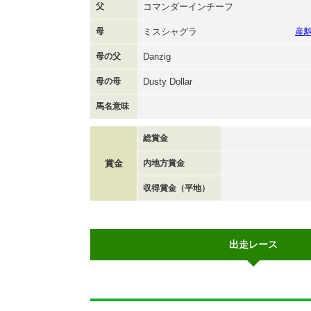
父
コマンダーインチーフ
母
ミスシャグラ
産
母の父
Danzig
母の母
Dusty Dollar
馬名意味
総賞金
賞金
内地方賞金
収得賞金（平地）
出走レース