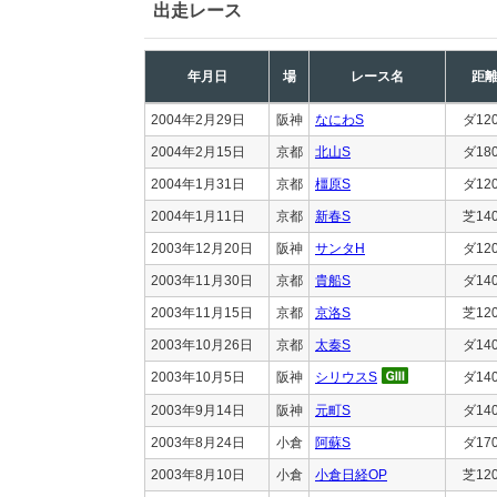
出走レース
年月日
場
レース名
距
2004年2月29日
阪神
なにわS
ダ12
2004年2月15日
京都
北山S
ダ18
2004年1月31日
京都
橿原S
ダ12
2004年1月11日
京都
新春S
芝14
2003年12月20日
阪神
サンタH
ダ12
2003年11月30日
京都
貴船S
ダ14
2003年11月15日
京都
京洛S
芝12
2003年10月26日
京都
太秦S
ダ14
2003年10月5日
阪神
シリウスS
ダ14
2003年9月14日
阪神
元町S
ダ14
2003年8月24日
小倉
阿蘇S
ダ17
2003年8月10日
小倉
小倉日経OP
芝12