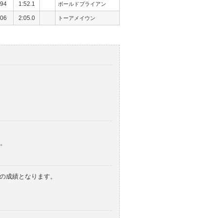
94
1:52.1
ボールドブライアン
06
2:05.0
トーアメイウン
。
みの成績となります。