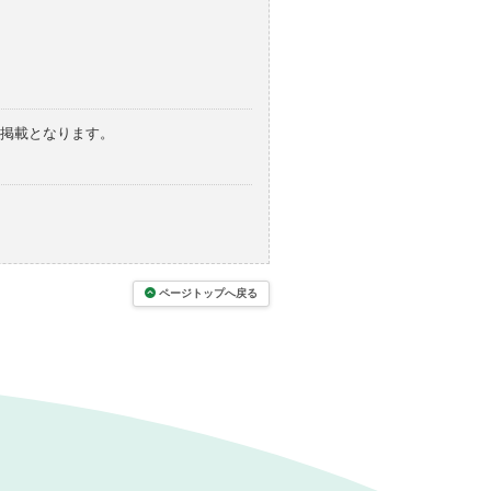
の掲載となります。
ページトップへ戻る