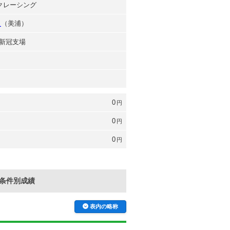
ルクレーシング
之
（美浦）
新冠支場
0
円
0
円
0
円
条件別成績
表内の略称