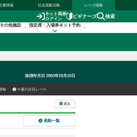
企業情報
社会貢献活動
レース情報
ネット馬券
検索
ビギナーズ
ログイン
その他施設
指定席・入場券ネット予約
抹消年月日 2003年10月10日
情報
今週の注目レース
戻る
産駒一覧