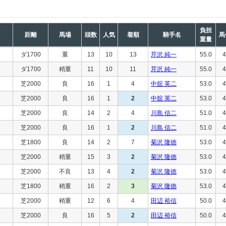
負担
距離
馬場
頭数
人気
着順
騎手名
馬
重量
ダ1700
重
13
10
13
芹沢 純一
55.0
4
ダ1700
稍重
11
10
11
芹沢 純一
55.0
4
芝2000
良
16
1
4
中舘 英二
53.0
4
芝2000
良
16
1
2
中舘 英二
53.0
4
芝2000
良
14
2
4
川島 信二
51.0
4
芝2000
良
16
1
2
川島 信二
51.0
4
芝1800
良
14
2
7
菊沢 隆徳
53.0
4
芝2000
稍重
15
3
2
菊沢 隆徳
53.0
4
芝2000
不良
13
4
2
菊沢 隆徳
53.0
4
芝1800
稍重
16
2
3
菊沢 隆徳
53.0
4
芝2000
稍重
12
6
4
田辺 裕信
50.0
4
芝2000
良
16
5
2
田辺 裕信
50.0
4