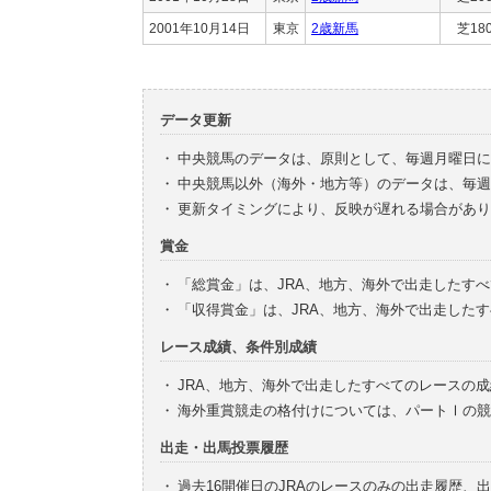
2001年10月14日
東京
2歳新馬
芝18
データ更新
・
中央競馬のデータは、原則として、毎週月曜日に
・
中央競馬以外（海外・地方等）のデータは、毎週
・
更新タイミングにより、反映が遅れる場合があり
賞金
・
「総賞金」は、JRA、地方、海外で出走したす
・
「収得賞金」は、JRA、地方、海外で出走した
レース成績、条件別成績
・
JRA、地方、海外で出走したすべてのレースの
・
海外重賞競走の格付けについては、パートⅠの競
出走・出馬投票履歴
・
過去16開催日のJRAのレースのみの出走履歴、