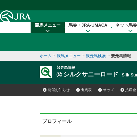
本文へ移動する
競馬メニュー
馬券・JRA-UMACA
ネット馬券
ホーム
>
競馬メニュー
>
競走馬検索
>
競走馬情報
競走馬情報
シルクサニーロード
Silk 
開催お知らせ
出馬表
オッズ
払戻金
プロフィール