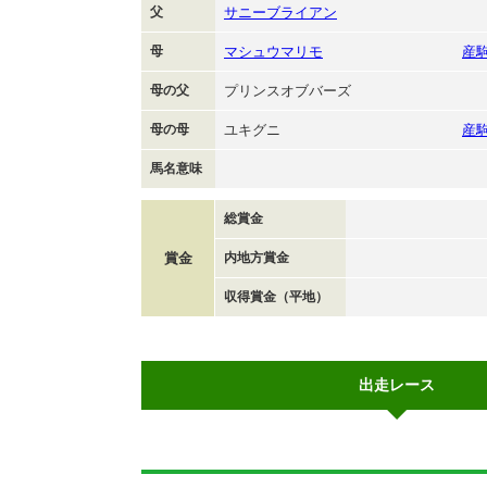
父
サニーブライアン
母
マシュウマリモ
産
母の父
プリンスオブバーズ
母の母
ユキグニ
産
馬名意味
総賞金
賞金
内地方賞金
収得賞金（平地）
出走レース