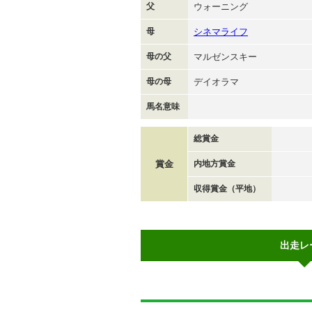
父
ウォーニング
母
シネマライフ
母の父
マルゼンスキー
母の母
デイオラマ
馬名意味
総賞金
賞金
内地方賞金
収得賞金（平地）
出走レ