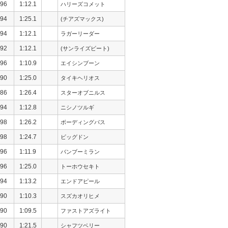
96
1:12.1
ハリーズコメット
94
1:25.1
(チアズマックス)
94
1:12.1
ラガーリーダー
92
1:12.1
(サンライズビート)
96
1:10.9
エイシンブーン
90
1:25.0
タイキヘリオス
86
1:26.4
スターオブニルス
94
1:12.8
ニシノツルギ
98
1:26.2
ボーディングパス
98
1:24.7
ビッグドン
96
1:11.9
バンブーミラン
96
1:25.0
トーホウセキト
94
1:13.2
エンドアピール
90
1:10.3
スズカオリヒメ
90
1:09.5
ファストアズライト
90
1:21.5
シャフツベリー