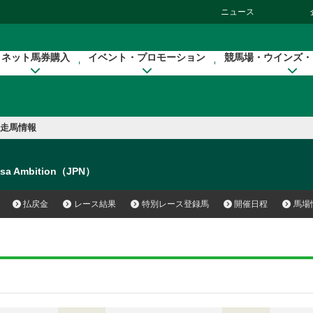
ニュース
ネット馬券購入
イベント・プロモーション
競馬場・ウインズ・
走馬情報
sa Ambition（JPN）
払戻金
レース結果
特別レース登録馬
開催日程
馬場