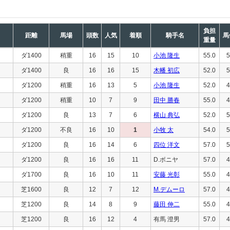
負担
距離
馬場
頭数
人気
着順
騎手名
馬
重量
ダ1400
稍重
16
15
10
小池 隆生
55.0
5
ダ1400
良
16
16
15
木幡 初広
52.0
5
ダ1200
稍重
16
13
5
小池 隆生
52.0
4
ダ1200
稍重
10
7
9
田中 勝春
55.0
4
ダ1200
良
13
7
6
横山 典弘
52.0
5
ダ1200
不良
16
10
1
小牧 太
54.0
5
ダ1200
良
16
14
6
四位 洋文
57.0
5
ダ1200
良
16
16
11
D.ボニヤ
57.0
4
ダ1700
良
16
10
11
安藤 光彰
55.0
4
芝1600
良
12
7
12
M.デムーロ
57.0
4
芝1200
良
14
8
9
藤田 伸二
55.0
4
芝1200
良
16
12
4
有馬 澄男
57.0
4