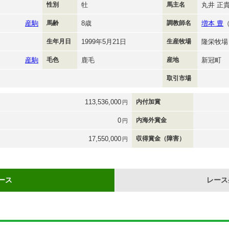
性別
牡
馬主名
丸井 正
産駒
馬齢
8歳
調教師名
増本 豊
生年月日
1999年5月21日
生産牧場
隆栄牧場
産駒
毛色
鹿毛
産地
新冠町
取引市場
113,536,000
内付加賞
円
0
内海外賞金
円
17,550,000
収得賞金（障害）
円
ース
レース