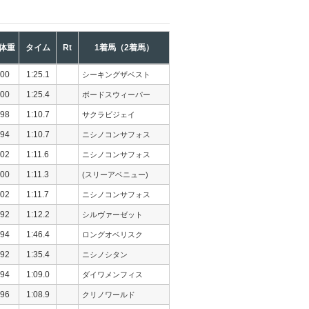
体重
タイム
Rt
1着馬（2着馬）
00
1:25.1
シーキングザベスト
00
1:25.4
ボードスウィーパー
98
1:10.7
サクラビジェイ
94
1:10.7
ニシノコンサフォス
02
1:11.6
ニシノコンサフォス
00
1:11.3
(スリーアベニュー)
02
1:11.7
ニシノコンサフォス
92
1:12.2
シルヴァーゼット
94
1:46.4
ロングオベリスク
92
1:35.4
ニシノシタン
94
1:09.0
ダイワメンフィス
96
1:08.9
クリノワールド