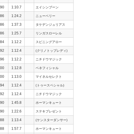
90
1:10.7
エイシンブーン
86
1:24.2
ニューベリー
86
1:37.3
タケデンジュリアス
86
1:25.7
リンガスローレル
84
1:12.2
スピニングアロー
92
1:12.4
(クリノトップレディ)
96
1:12.2
ニチドウマジック
00
1:12.8
ベネフィシャル
00
1:13.0
マイネルセレクト
94
1:12.4
(トゥースペシャル)
92
1:12.4
ニチドウマジック
90
1:45.8
ホーマンキュート
90
1:22.6
ステキプレゼント
88
1:13.4
(ケンスターダンサー)
88
1:57.7
ホーマンキュート