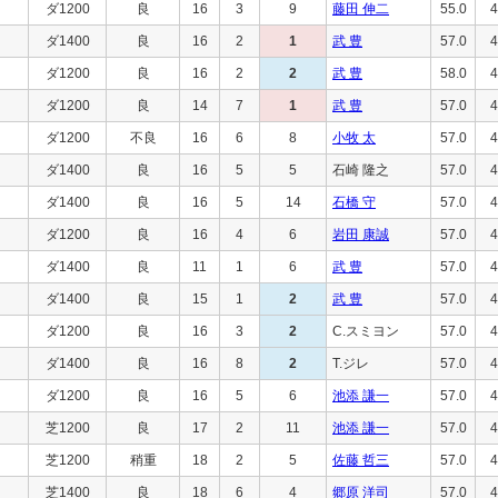
ダ1200
良
16
3
9
藤田 伸二
55.0
4
ダ1400
良
16
2
1
武 豊
57.0
4
ダ1200
良
16
2
2
武 豊
58.0
4
ダ1200
良
14
7
1
武 豊
57.0
4
ダ1200
不良
16
6
8
小牧 太
57.0
4
ダ1400
良
16
5
5
石崎 隆之
57.0
4
ダ1400
良
16
5
14
石橋 守
57.0
4
ダ1200
良
16
4
6
岩田 康誠
57.0
4
ダ1400
良
11
1
6
武 豊
57.0
4
ダ1400
良
15
1
2
武 豊
57.0
4
ダ1200
良
16
3
2
C.スミヨン
57.0
4
ダ1400
良
16
8
2
T.ジレ
57.0
4
ダ1200
良
16
5
6
池添 謙一
57.0
4
芝1200
良
17
2
11
池添 謙一
57.0
4
芝1200
稍重
18
2
5
佐藤 哲三
57.0
4
芝1400
良
18
6
4
郷原 洋司
57.0
4