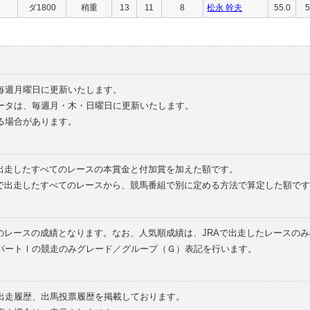
ダ1800
稍重
13
11
8
松永 幹夫
55.0
5
毎週月曜日に更新いたします。
ータは、毎週月・木・日曜日に更新いたします。
る場合があります。
で出走したすべてのレースの本賞金と付加賞を加えた額です。
外で出走したすべてのレースから、競馬番組で別に定める方法で算定した額です
のレースの成績となります。なお、人気順成績は、JRAで出走したレースの
パートⅠの競走のみグレード／グループ（Ｇ）表記を行います。
の出走履歴、出馬投票履歴を掲載しております。