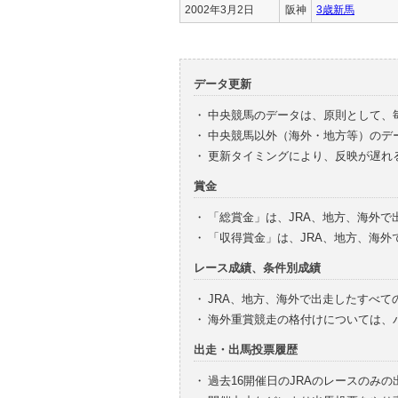
2002年3月2日
阪神
3歳新馬
データ更新
・
中央競馬のデータは、原則として、
・
中央競馬以外（海外・地方等）のデ
・
更新タイミングにより、反映が遅れ
賞金
・
「総賞金」は、JRA、地方、海外
・
「収得賞金」は、JRA、地方、海
レース成績、条件別成績
・
JRA、地方、海外で出走したすべて
・
海外重賞競走の格付けについては、
出走・出馬投票履歴
・
過去16開催日のJRAのレースのみ