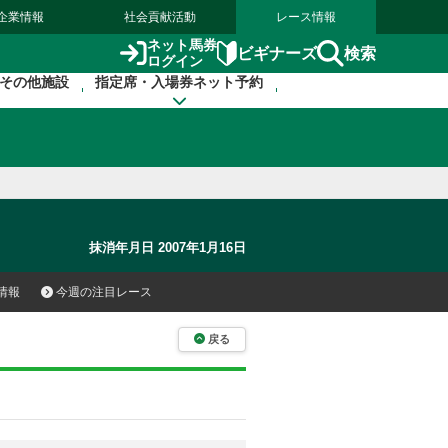
企業情報
社会貢献活動
レース情報
ネット馬券
検索
ビギナーズ
ログイン
その他施設
指定席・入場券ネット予約
抹消年月日 2007年1月16日
情報
今週の注目レース
戻る