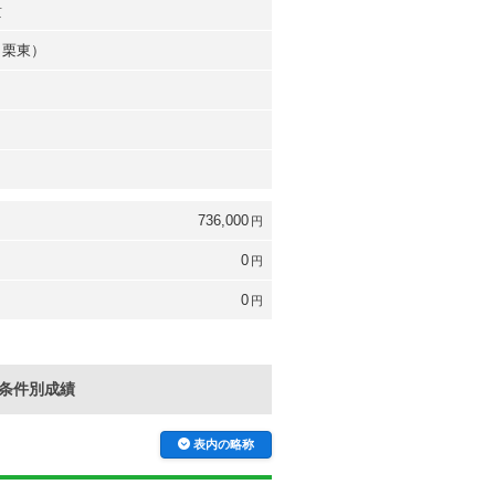
貴
（栗東）
736,000
円
0
円
0
円
条件別成績
表内の略称