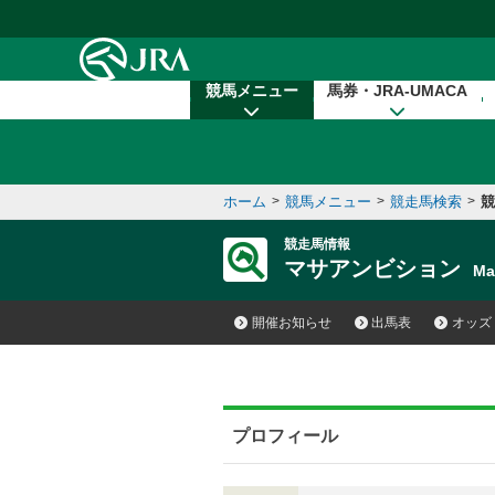
本文へ移動する
競馬メニュー
馬券・JRA-UMACA
ホーム
>
競馬メニュー
>
競走馬検索
>
競
競走馬情報
マサアンビション
Ma
開催お知らせ
出馬表
オッズ
プロフィール