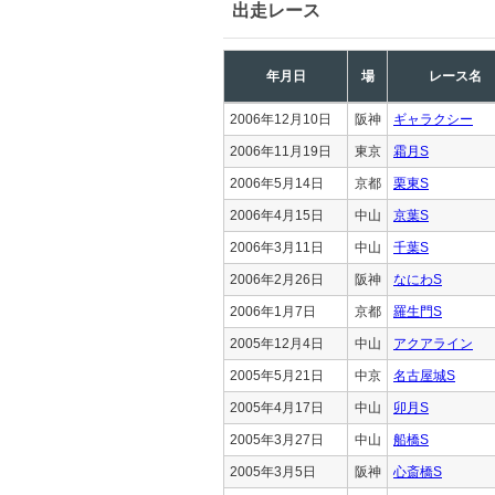
出走レース
年月日
場
レース名
2006年12月10日
阪神
ギャラクシー
2006年11月19日
東京
霜月S
2006年5月14日
京都
栗東S
2006年4月15日
中山
京葉S
2006年3月11日
中山
千葉S
2006年2月26日
阪神
なにわS
2006年1月7日
京都
羅生門S
2005年12月4日
中山
アクアライン
2005年5月21日
中京
名古屋城S
2005年4月17日
中山
卯月S
2005年3月27日
中山
船橋S
2005年3月5日
阪神
心斎橋S