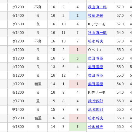
ダ1200
不良
16
2
4
秋山 真一郎
57.0
4
ダ1400
良
16
2
2
後藤 浩輝
57.0
4
ダ1600
良
16
10
4
K.デザーモ
57.0
4
ダ1400
良
16
11
7
秋山 真一郎
54.0
4
ダ1200
不良
16
13
7
松永 幹夫
57.0
4
ダ1200
良
15
2
1
O.ペリエ
55.0
4
ダ1200
良
16
5
3
柴田 善臣
55.0
4
ダ1200
良
13
6
4
柴田 善臣
55.0
5
ダ1200
良
16
12
4
柴田 善臣
55.0
5
ダ1200
稍重
14
1
1
柴田 善臣
54.0
4
ダ1200
良
16
3
4
K.デザーモ
54.0
4
ダ1700
重
15
8
4
武 幸四郎
55.0
4
芝1400
良
15
7
8
武 幸四郎
55.0
4
ダ1200
稍重
16
4
1
松永 幹夫
55.0
4
ダ1800
良
14
7
3
松永 幹夫
55.0
4