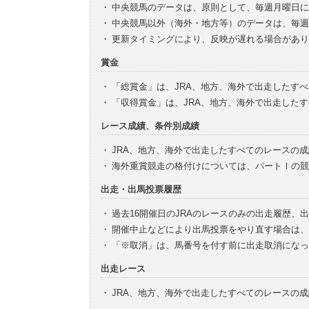
・
中央競馬のデータは、原則として、毎週月曜日に
・
中央競馬以外（海外・地方等）のデータは、毎週
・
更新タイミングにより、反映が遅れる場合があり
賞金
・
「総賞金」は、JRA、地方、海外で出走したす
・
「収得賞金」は、JRA、地方、海外で出走した
レース成績、条件別成績
・
JRA、地方、海外で出走したすべてのレースの
・
海外重賞競走の格付けについては、パートⅠの競
出走・出馬投票履歴
・
過去16開催日のJRAのレースのみの出走履歴、
・
開催中止などにより出馬投票をやり直す場合は、
・
「※取消」は、馬番号を付す前に出走取消になっ
出走レース
・
JRA、地方、海外で出走したすべてのレースの