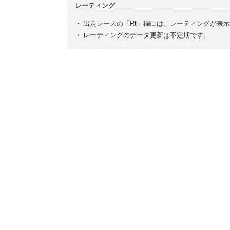
レーティング
・
出走レースの「Rt」欄には、レーティングが表
・
レーティングのデータ更新は不定期です。