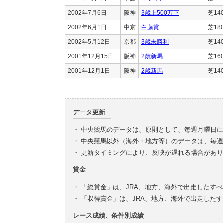
2002年7月6日
阪神
3歳上500万下
芝14
2002年6月1日
中京
白藤賞
芝18
2002年5月12日
京都
3歳未勝利
芝14
2001年12月15日
阪神
2歳新馬
芝16
2001年12月1日
阪神
2歳新馬
芝14
データ更新
・
中央競馬のデータは、原則として、毎週月曜日に
・
中央競馬以外（海外・地方等）のデータは、毎週
・
更新タイミングにより、反映が遅れる場合があり
賞金
・
「総賞金」は、JRA、地方、海外で出走したす
・
「収得賞金」は、JRA、地方、海外で出走した
レース成績、条件別成績