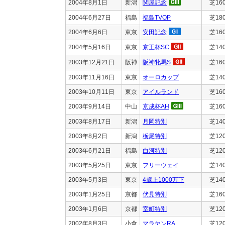
2004年8月1日
新潟
関屋記念
芝16
2004年6月27日
福島
福島TVOP
芝18
2004年6月6日
東京
安田記念
芝16
2004年5月16日
東京
京王杯SC
芝14
2003年12月21日
阪神
阪神牝馬S
芝16
2003年11月16日
東京
オーロカップ
芝14
2003年10月11日
東京
アイルランド
芝16
2003年9月14日
中山
京成杯AH
芝16
2003年8月17日
新潟
月岡特別
芝14
2003年8月2日
新潟
栃尾特別
芝12
2003年6月21日
福島
白河特別
芝12
2003年5月25日
東京
フリーウェイ
芝14
2003年5月3日
東京
4歳上1000万下
芝14
2003年1月25日
京都
伏見特別
芝16
2003年1月6日
京都
室町特別
芝12
2002年8月3日
小倉
マラヤンRA
芝12