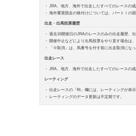
・
JRA、地方、海外で出走したすべてのレースの
・
海外重賞競走の格付けについては、パートⅠの競
出走・出馬投票履歴
・
過去16開催日のJRAのレースのみの出走履歴、
・
開催中止などにより出馬投票をやり直す場合は、
・
「※取消」は、馬番号を付す前に出走取消になっ
出走レース
・
JRA、地方、海外で出走したすべてのレースの
レーティング
・
出走レースの「Rt」欄には、レーティングが表
・
レーティングのデータ更新は不定期です。