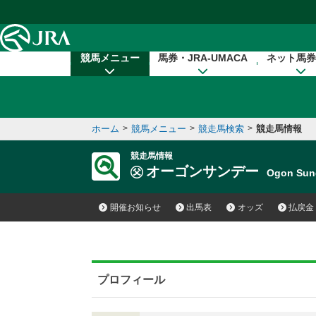
本文へ移動する
競馬メニュー
馬券・JRA-UMACA
ネット馬券
ホーム
>
競馬メニュー
>
競走馬検索
>
競走馬情報
競走馬情報
オーゴンサンデー
Ogon Su
開催お知らせ
出馬表
オッズ
払戻金
プロフィール