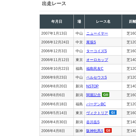
出走レース
年月日
場
レース名
距
2007年1月13日
中山
ニューイヤー
芝16
2006年12月24日
中京
尾張S
芝12
2006年12月3日
中山
ターコイズS
芝16
2006年11月12日
東京
オーロカップ
芝14
2006年10月22日
福島
福島民友C
芝12
2006年9月23日
中山
ペルセウスS
ダ12
2006年8月20日
新潟
NSTOP
芝14
2006年8月6日
新潟
関屋記念
芝16
2006年6月18日
福島
バーデンBC
芝12
2006年5月14日
東京
ヴィクトリア
芝16
2006年4月30日
新潟
谷川岳S
芝14
2006年4月8日
阪神
阪神牝馬S
芝14