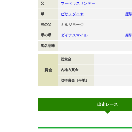
父
マーベラスサンデー
母
ピサノダイヤ
産
母の父
ミルジヨージ
母の母
ダイナスマイル
産
馬名意味
総賞金
賞金
内地方賞金
収得賞金（平地）
出走レース