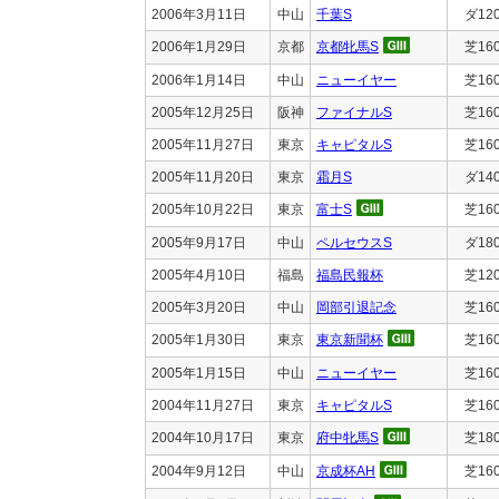
2006年3月11日
中山
千葉S
ダ12
2006年1月29日
京都
京都牝馬S
芝16
2006年1月14日
中山
ニューイヤー
芝16
2005年12月25日
阪神
ファイナルS
芝16
2005年11月27日
東京
キャピタルS
芝16
2005年11月20日
東京
霜月S
ダ14
2005年10月22日
東京
富士S
芝16
2005年9月17日
中山
ペルセウスS
ダ18
2005年4月10日
福島
福島民報杯
芝12
2005年3月20日
中山
岡部引退記念
芝16
2005年1月30日
東京
東京新聞杯
芝16
2005年1月15日
中山
ニューイヤー
芝16
2004年11月27日
東京
キャピタルS
芝16
2004年10月17日
東京
府中牝馬S
芝18
2004年9月12日
中山
京成杯AH
芝16