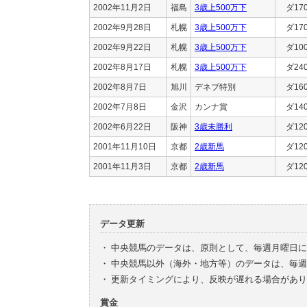
2002年11月2日
福島
3歳上500万下
ダ17
2002年9月28日
札幌
3歳上500万下
ダ17
2002年9月22日
札幌
3歳上500万下
ダ10
2002年8月17日
札幌
3歳上500万下
ダ24
2002年8月7日
旭川
デネブ特別
ダ16
2002年7月8日
金沢
カンナ賞
ダ14
2002年6月22日
阪神
3歳未勝利
ダ12
2001年11月10日
京都
2歳新馬
ダ12
2001年11月3日
京都
2歳新馬
ダ12
データ更新
・
中央競馬のデータは、原則として、毎週月曜日に
・
中央競馬以外（海外・地方等）のデータは、毎週
・
更新タイミングにより、反映が遅れる場合があり
賞金