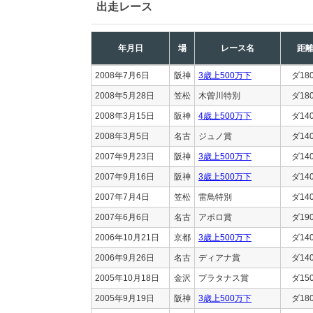
出走レース
年月日
場
レース名
距
2008年7月6日
阪神
3歳上500万下
ダ18
2008年5月28日
笠松
木曽川特別
ダ18
2008年3月15日
阪神
4歳上500万下
ダ14
2008年3月5日
名古
ジュノ賞
ダ14
2007年9月23日
阪神
3歳上500万下
ダ14
2007年9月16日
阪神
3歳上500万下
ダ14
2007年7月4日
笠松
雷鳥特別
ダ14
2007年6月6日
名古
アポロ賞
ダ19
2006年10月21日
京都
3歳上500万下
ダ14
2006年9月26日
名古
ディアナ賞
ダ14
2005年10月18日
金沢
プラタナス賞
ダ15
2005年9月19日
阪神
3歳上500万下
ダ18