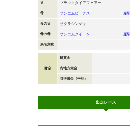
父
ブラックタイアフェアー
母
サンエムビーナス
産
母の父
サクラシンゲキ
母の母
サンエムクイーン
産
馬名意味
総賞金
賞金
内地方賞金
収得賞金（平地）
出走レース