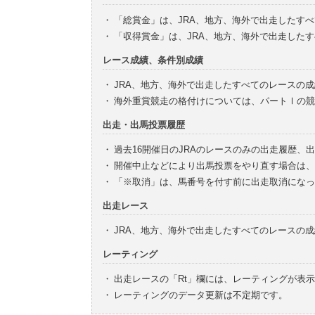
・
「総賞金」は、JRA、地方、海外で出走したす
・
「収得賞金」は、JRA、地方、海外で出走した
レース成績、条件別成績
・
JRA、地方、海外で出走したすべてのレースの
・
海外重賞競走の格付けについては、パートⅠの競
出走・出馬投票履歴
・
過去16開催日のJRAのレースのみの出走履歴、
・
開催中止などにより出馬投票をやり直す場合は、
・
「※取消」は、馬番号を付す前に出走取消になっ
出走レース
・
JRA、地方、海外で出走したすべてのレースの
レーティング
・
出走レースの「Rt」欄には、レーティングが表
・
レーティングのデータ更新は不定期です。