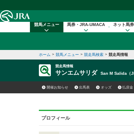
本文へ移動する
競馬メニュー
馬券・JRA-UMACA
ネット馬券
ホーム
>
競馬メニュー
>
競走馬検索
>
競走馬情報
競走馬情報
サンエムサリダ
San M Salida（
開催お知らせ
出馬表
オッズ
払戻金
プロフィール