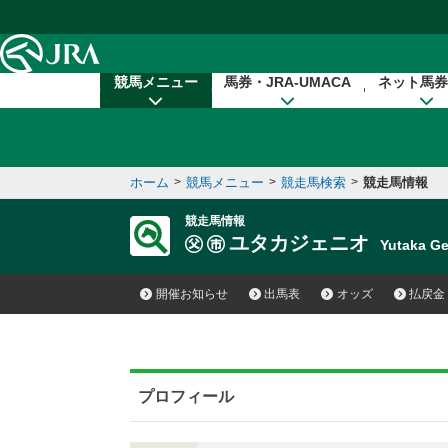
本文へ移動する
競馬メニュー
馬券・JRA-UMACA
ネット馬券
ホーム
>
競馬メニュー
>
競走馬検索
>
競走馬情報
競走馬情報
ユタカジェニオ
Yutaka 
開催お知らせ
出馬表
オッズ
払戻金
プロフィール