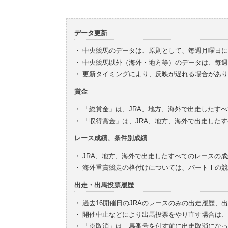
データ更新
・
中央競馬のデータは、原則として、毎週月曜日に
・
中央競馬以外（海外・地方等）のデータは、毎週
・
更新タイミングにより、反映が遅れる場合があり
賞金
・
「総賞金」は、JRA、地方、海外で出走したす
・
「収得賞金」は、JRA、地方、海外で出走した
レース成績、条件別成績
・
JRA、地方、海外で出走したすべてのレースの
・
海外重賞競走の格付けについては、パートⅠの競
出走・出馬投票履歴
・
過去16開催日のJRAのレースのみの出走履歴、
・
開催中止などにより出馬投票をやり直す場合は、
・
「※取消」は、馬番号を付す前に出走取消になっ