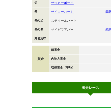
父
サツカーボーイ
母
サイコーハート
産
母の父
ステイールハート
母の母
サイビフアバー
産
馬名意味
総賞金
賞金
内地方賞金
収得賞金（平地）
出走レース