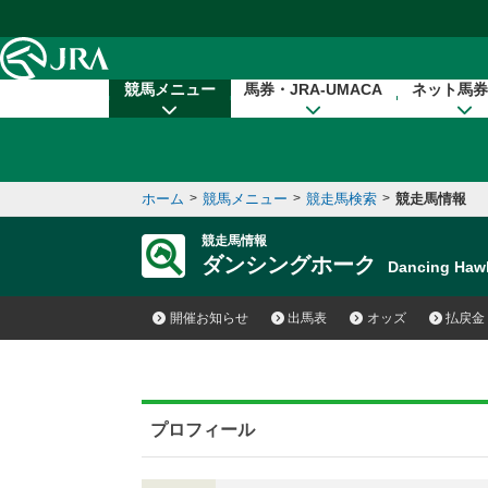
本文へ移動する
競馬メニュー
馬券・JRA-UMACA
ネット馬券
ホーム
>
競馬メニュー
>
競走馬検索
>
競走馬情報
競走馬情報
ダンシングホーク
Dancing Ha
開催お知らせ
出馬表
オッズ
払戻金
プロフィール