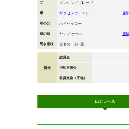
父
ダンシングブレーヴ
母
サクセスウーマン
産
母の父
ハイセイコー
母の母
ヤマノセーハ
産
馬名意味
父名の一部+鷹
総賞金
賞金
内地方賞金
収得賞金（平地）
出走レース