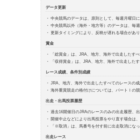
データ更新
・
中央競馬のデータは、原則として、毎週月曜日に
・
中央競馬以外（海外・地方等）のデータは、毎週
・
更新タイミングにより、反映が遅れる場合があり
賞金
・
「総賞金」は、JRA、地方、海外で出走したす
・
「収得賞金」は、JRA、地方、海外で出走した
レース成績、条件別成績
・
JRA、地方、海外で出走したすべてのレースの
・
海外重賞競走の格付けについては、パートⅠの競
出走・出馬投票履歴
・
過去16開催日のJRAのレースのみの出走履歴、
・
開催中止などにより出馬投票をやり直す場合は、
・
「※取消」は、馬番号を付す前に出走取消になっ
出走レース