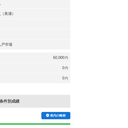
弘
文
（美浦）
 八戸市場
60,000
円
0
円
0
円
条件別成績
表内の略称