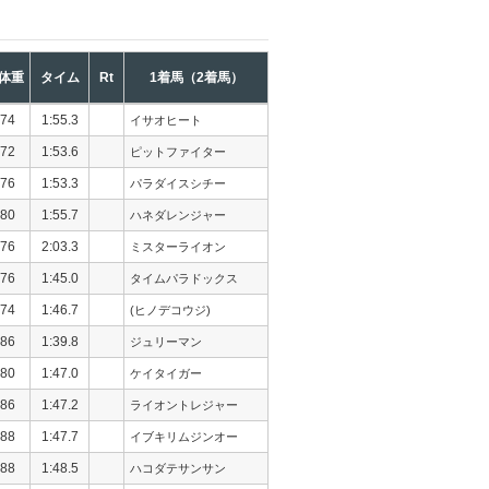
体重
タイム
Rt
1着馬（2着馬）
74
1:55.3
イサオヒート
72
1:53.6
ピットファイター
76
1:53.3
パラダイスシチー
80
1:55.7
ハネダレンジャー
76
2:03.3
ミスターライオン
76
1:45.0
タイムパラドックス
74
1:46.7
(ヒノデコウジ)
86
1:39.8
ジュリーマン
80
1:47.0
ケイタイガー
86
1:47.2
ライオントレジャー
88
1:47.7
イブキリムジンオー
88
1:48.5
ハコダテサンサン