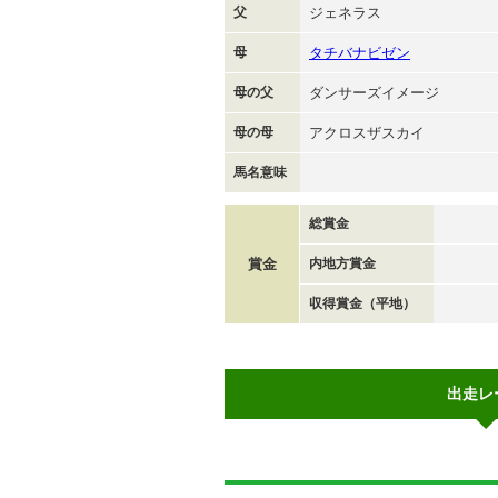
父
ジェネラス
母
タチバナビゼン
母の父
ダンサーズイメージ
母の母
アクロスザスカイ
馬名意味
総賞金
賞金
内地方賞金
収得賞金（平地）
出走レ