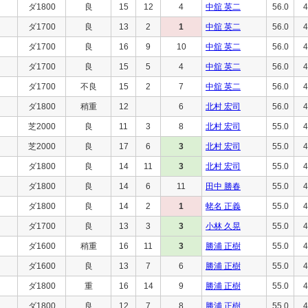
ダ1800
良
15
12
4
中舘 英二
56.0
4
ダ1700
良
13
2
1
中舘 英二
56.0
4
ダ1700
良
16
9
10
中舘 英二
56.0
4
ダ1700
良
15
5
4
中舘 英二
56.0
4
ダ1700
不良
15
2
7
中舘 英二
56.0
4
ダ1800
稍重
12
6
北村 宏司
56.0
4
芝2000
良
11
3
8
北村 宏司
55.0
4
芝2000
良
17
6
3
北村 宏司
55.0
4
ダ1800
良
14
11
3
北村 宏司
55.0
4
ダ1800
良
14
6
11
田中 勝春
55.0
4
ダ1800
良
14
2
1
蛯名 正義
55.0
4
ダ1700
良
13
3
3
小林 久晃
55.0
4
ダ1600
稍重
16
11
3
勝浦 正樹
55.0
4
ダ1600
良
13
7
6
勝浦 正樹
55.0
4
ダ1800
重
16
14
9
勝浦 正樹
55.0
4
ダ1800
良
12
7
8
勝浦 正樹
55.0
4