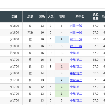
負担
距離
馬場
頭数
人気
着順
騎手名
馬
重量
ダ1800
良
13
2
6
村田 一誠
57.0
4
ダ1800
稍重
16
6
4
村田 一誠
57.0
4
ダ1800
重
16
4
2
村田 一誠
57.0
4
ダ1800
良
16
13
5
村田 一誠
57.0
4
芝2000
良
16
12
13
中舘 英二
57.0
4
ダ1700
重
16
5
6
中舘 英二
55.0
4
ダ1700
良
13
1
1
中舘 英二
57.0
4
ダ1600
重
14
4
中舘 英二
55.0
4
ダ1700
良
13
5
2
中舘 英二
57.0
4
ダ1700
良
12
5
3
中舘 英二
57.0
4
ダ1700
良
13
2
3
中舘 英二
57.0
4
ダ1700
良
13
5
5
中舘 英二
57.0
4