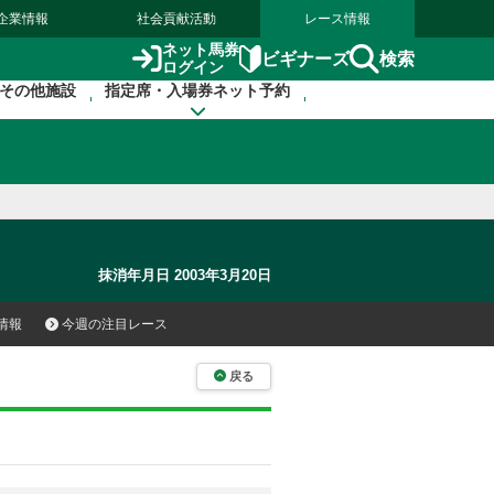
企業情報
社会貢献活動
レース情報
ネット馬券
検索
ビギナーズ
ログイン
その他施設
指定席・入場券ネット予約
抹消年月日 2003年3月20日
情報
今週の注目レース
戻る