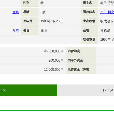
性別
牡
馬主名
亀田 守
産駒
馬齢
5歳
調教師名
戸田 博
生年月日
1998年4月25日
生産牧場
明成牧場
産駒
毛色
鹿毛
産地
青森県
取引市場
1999年
46,060,000
内付加賞
円
200,000
内海外賞金
円
12,000,000
収得賞金（障害）
円
ース
レース