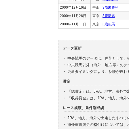
2000年12月16日
中山
3歳未勝利
2000年11月26日
東京
3歳新馬
2000年11月11日
東京
3歳新馬
データ更新
・
中央競馬のデータは、原則として、
・
中央競馬以外（海外・地方等）のデ
・
更新タイミングにより、反映が遅れ
賞金
・
「総賞金」は、JRA、地方、海外
・
「収得賞金」は、JRA、地方、海
レース成績、条件別成績
・
JRA、地方、海外で出走したすべて
・
海外重賞競走の格付けについては、