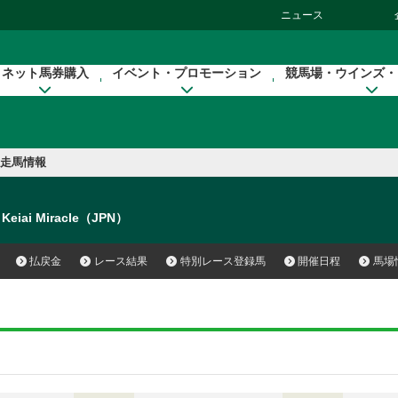
ニュース
ネット馬券購入
イベント・プロモーション
競馬場・ウインズ・
走馬情報
Keiai Miracle（JPN）
払戻金
レース結果
特別レース登録馬
開催日程
馬場