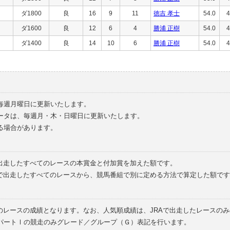
ダ1800
良
16
9
11
徳吉 孝士
54.0
4
ダ1600
良
12
6
4
勝浦 正樹
54.0
4
ダ1400
良
14
10
6
勝浦 正樹
54.0
4
毎週月曜日に更新いたします。
ータは、毎週月・木・日曜日に更新いたします。
る場合があります。
で出走したすべてのレースの本賞金と付加賞を加えた額です。
外で出走したすべてのレースから、競馬番組で別に定める方法で算定した額です
のレースの成績となります。なお、人気順成績は、JRAで出走したレースの
パートⅠの競走のみグレード／グループ（Ｇ）表記を行います。