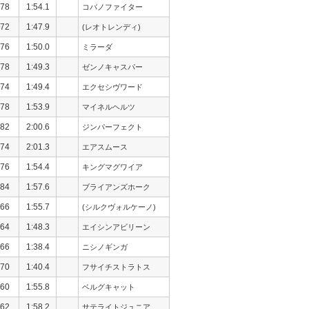
78
1:54.1
コバノファイター
72
1:47.9
(レオトレンディ)
76
1:50.0
ミラーダ
78
1:49.3
ゼンノキャスパー
74
1:49.4
エクセシヴワード
78
1:53.9
マイネルヘルツ
82
2:00.6
ジンパーフェクト
74
2:01.3
エアスムース
76
1:54.4
キングマグワイア
84
1:57.6
ブライアンズホーク
66
1:55.7
(シルクヴォルケーノ)
64
1:48.3
エイシンアビリーン
66
1:38.4
ニシノギンガ
70
1:40.4
フサイチストラトス
60
1:55.8
ベルグキャット
62
1:58.2
サテライトジュニア