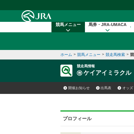
本文へ移動する
競馬メニュー
馬券・JRA-UMACA
ホーム
>
競馬メニュー
>
競走馬検索
>
競
競走馬情報
ケイアイミラクル
開催お知らせ
出馬表
オッズ
プロフィール