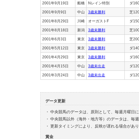
2001年9月19日
船橋
Nレイン特別
ダ16
2001年9月9日
中山
3歳未勝利
芝12
2001年8月29日
川崎
オーガストF
ダ15
2001年8月18日
新潟
3歳未勝利
芝10
2001年6月3日
東京
3歳未勝利
芝20
2001年5月12日
東京
3歳未勝利
ダ14
2001年4月29日
東京
3歳未勝利
ダ16
2001年4月15日
中山
3歳未出走
ダ12
2001年3月24日
中山
3歳未出走
ダ12
データ更新
・
中央競馬のデータは、原則として、毎週月曜日に
・
中央競馬以外（海外・地方等）のデータは、毎週
・
更新タイミングにより、反映が遅れる場合があり
賞金