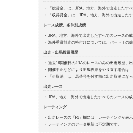
・
「総賞金」は、JRA、地方、海外で出走したす
・
「収得賞金」は、JRA、地方、海外で出走した
レース成績、条件別成績
・
JRA、地方、海外で出走したすべてのレースの
・
海外重賞競走の格付けについては、パートⅠの競
出走・出馬投票履歴
・
過去16開催日のJRAのレースのみの出走履歴、
・
開催中止などにより出馬投票をやり直す場合は、
・
「※取消」は、馬番号を付す前に出走取消になっ
出走レース
・
JRA、地方、海外で出走したすべてのレースの
レーティング
・
出走レースの「Rt」欄には、レーティングが表
・
レーティングのデータ更新は不定期です。