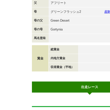
父
アフリート
母
グリーンフラッシュ2
産
母の父
Green Desert
母の母
Gortynia
馬名意味
総賞金
賞金
内地方賞金
収得賞金（平地）
出走レース