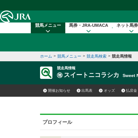
本文へ移動する
競馬メニュー
馬券・JRA-UMACA
ネット馬券
ホーム
>
競馬メニュー
>
競走馬検索
>
競走馬情報
競走馬情報
スイートニコラシカ
Sweet 
開催お知らせ
出馬表
オッズ
払戻金
プロフィール