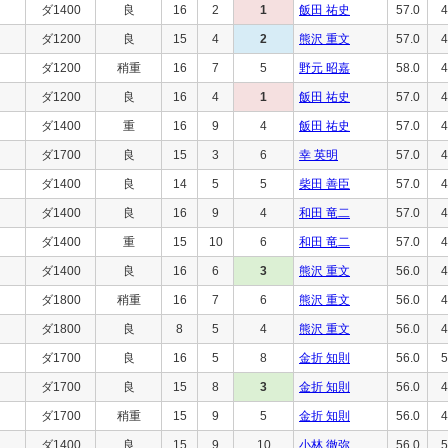
ダ1400
良
16
2
1
飯田 祐史
57.0
4
ダ1200
良
15
4
2
熊沢 重文
57.0
4
ダ1200
稍重
16
7
5
野元 昭嘉
58.0
4
ダ1200
良
16
4
1
飯田 祐史
57.0
4
ダ1400
重
16
9
4
飯田 祐史
57.0
4
ダ1700
良
15
3
6
幸 英明
57.0
4
ダ1400
良
14
5
5
柴田 善臣
57.0
4
ダ1400
良
16
9
4
和田 竜二
57.0
4
ダ1400
重
15
10
6
和田 竜二
57.0
4
ダ1400
良
16
6
3
熊沢 重文
56.0
4
ダ1800
稍重
16
7
6
熊沢 重文
56.0
4
ダ1800
良
8
5
4
熊沢 重文
56.0
4
ダ1700
良
16
5
8
金折 知則
56.0
5
ダ1700
良
15
8
3
金折 知則
56.0
4
ダ1700
稍重
15
9
5
金折 知則
56.0
4
ダ1400
良
15
9
10
小林 徹弥
56.0
5