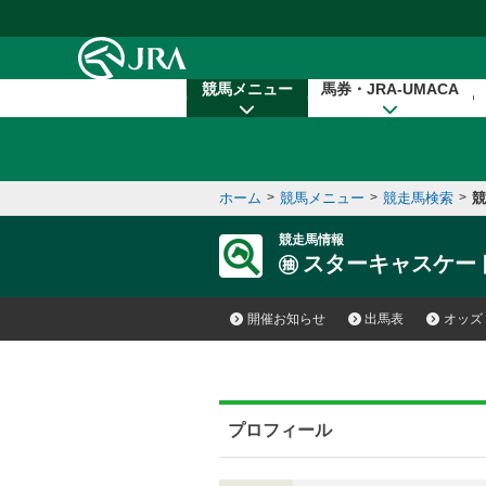
本文へ移動する
競馬メニュー
馬券・JRA-UMACA
ホーム
>
競馬メニュー
>
競走馬検索
>
競
競走馬情報
スターキャスケー
開催お知らせ
出馬表
オッズ
プロフィール