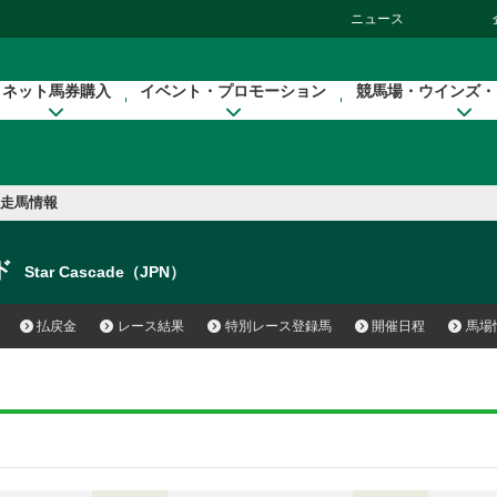
ニュース
ネット馬券購入
イベント・プロモーション
競馬場・ウインズ・
走馬情報
ド
Star Cascade（JPN）
払戻金
レース結果
特別レース登録馬
開催日程
馬場