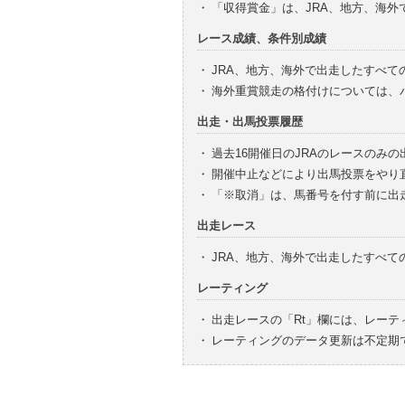
・
「収得賞金」は、JRA、地方、海
レース成績、条件別成績
・
JRA、地方、海外で出走したすべて
・
海外重賞競走の格付けについては、
出走・出馬投票履歴
・
過去16開催日のJRAのレースのみ
・
開催中止などにより出馬投票をやり
・
「※取消」は、馬番号を付す前に出
出走レース
・
JRA、地方、海外で出走したすべ
レーティング
・
出走レースの「Rt」欄には、レーテ
・
レーティングのデータ更新は不定期