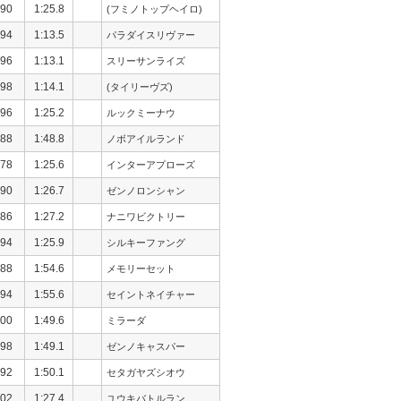
90
1:25.8
(フミノトップヘイロ)
94
1:13.5
パラダイスリヴァー
96
1:13.1
スリーサンライズ
98
1:14.1
(タイリーヴズ)
96
1:25.2
ルックミーナウ
88
1:48.8
ノボアイルランド
78
1:25.6
インターアプローズ
90
1:26.7
ゼンノロンシャン
86
1:27.2
ナニワビクトリー
94
1:25.9
シルキーファング
88
1:54.6
メモリーセット
94
1:55.6
セイントネイチャー
00
1:49.6
ミラーダ
98
1:49.1
ゼンノキャスパー
92
1:50.1
セタガヤズシオウ
02
1:27.4
ユウキバトルラン