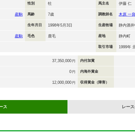
性別
牡
馬主名
伊藤 仁
産駒
馬齢
7歳
調教師名
木原 一
生年月日
1998年5月3日
生産牧場
静内酒井
産駒
毛色
鹿毛
産地
静内町
取引市場
1999年
37,350,000
内付加賞
円
0
内海外賞金
円
12,000,000
収得賞金（障害）
円
ース
レース