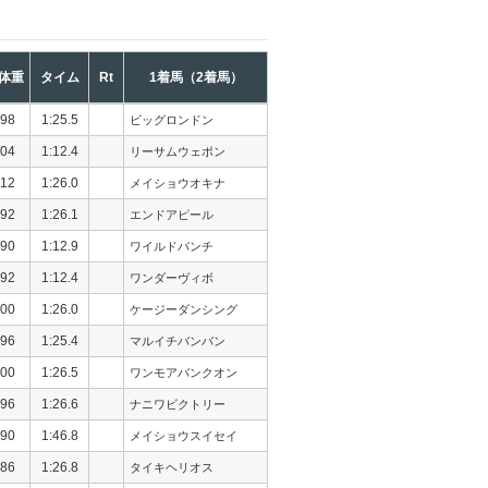
体重
タイム
Rt
1着馬（2着馬）
98
1:25.5
ビッグロンドン
04
1:12.4
リーサムウェポン
12
1:26.0
メイショウオキナ
92
1:26.1
エンドアピール
90
1:12.9
ワイルドバンチ
92
1:12.4
ワンダーヴィボ
00
1:26.0
ケージーダンシング
96
1:25.4
マルイチバンバン
00
1:26.5
ワンモアバンクオン
96
1:26.6
ナニワビクトリー
90
1:46.8
メイショウスイセイ
86
1:26.8
タイキヘリオス