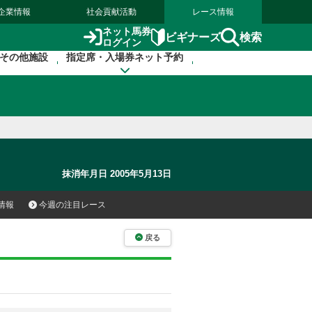
企業情報
社会貢献活動
レース情報
ネット馬券
検索
ビギナーズ
ログイン
その他施設
指定席・入場券ネット予約
抹消年月日 2005年5月13日
情報
今週の注目レース
戻る