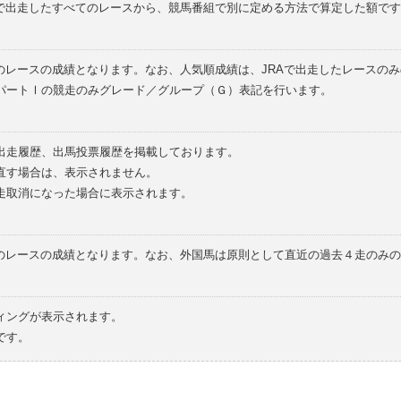
外で出走したすべてのレースから、競馬番組で別に定める方法で算定した額です
のレースの成績となります。なお、人気順成績は、JRAで出走したレースの
パートⅠの競走のみグレード／グループ（Ｇ）表記を行います。
の出走履歴、出馬投票履歴を掲載しております。
直す場合は、表示されません。
走取消になった場合に表示されます。
てのレースの成績となります。なお、外国馬は原則として直近の過去４走のみ
ィングが表示されます。
です。