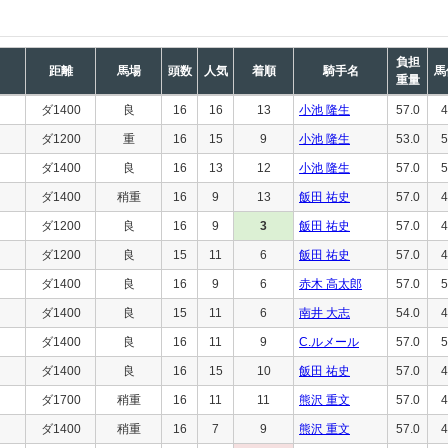
負担
距離
馬場
頭数
人気
着順
騎手名
馬
重量
ダ1400
良
16
16
13
小池 隆生
57.0
4
ダ1200
重
16
15
9
小池 隆生
53.0
5
ダ1400
良
16
13
12
小池 隆生
57.0
5
ダ1400
稍重
16
9
13
飯田 祐史
57.0
4
ダ1200
良
16
9
3
飯田 祐史
57.0
4
ダ1200
良
15
11
6
飯田 祐史
57.0
4
ダ1400
良
16
9
6
赤木 高太郎
57.0
5
ダ1400
良
15
11
6
南井 大志
54.0
4
ダ1400
良
16
11
9
C.ルメール
57.0
5
ダ1400
良
16
15
10
飯田 祐史
57.0
4
ダ1700
稍重
16
11
11
熊沢 重文
57.0
4
ダ1400
稍重
16
7
9
熊沢 重文
57.0
4