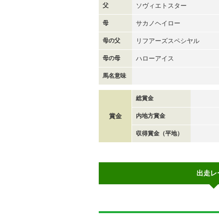
父
ソヴィエトスター
母
サカノヘイロー
母の父
リフアーズスペシヤル
母の母
ハローアイス
馬名意味
総賞金
賞金
内地方賞金
収得賞金（平地）
出走レ