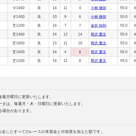
ダ1400
良
14
11
4
小林 徹弥
55.0
4
ダ1400
良
10
9
6
小林 徹弥
55.0
4
芝1200
良
16
7
7
金折 知則
55.0
4
芝1400
良
16
12
14
熊沢 重文
55.0
4
芝1600
良
15
11
10
熊沢 重文
55.0
4
芝1600
良
16
4
1
熊沢 重文
55.0
4
芝1200
良
16
11
8
熊沢 重文
55.0
4
毎週月曜日に更新いたします。
ータは、毎週月・木・日曜日に更新いたします。
る場合があります。
で出走したすべてのレースの本賞金と付加賞を加えた額です。