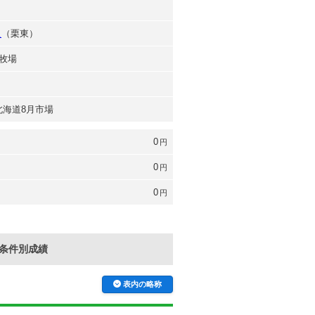
良
（栗東）
牧場
 北海道8月市場
0
円
0
円
0
円
条件別成績
表内の略称