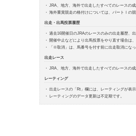
・
JRA、地方、海外で出走したすべてのレースの
・
海外重賞競走の格付けについては、パートⅠの競
出走・出馬投票履歴
・
過去16開催日のJRAのレースのみの出走履歴、
・
開催中止などにより出馬投票をやり直す場合は、
・
「※取消」は、馬番号を付す前に出走取消になっ
出走レース
・
JRA、地方、海外で出走したすべてのレースの
レーティング
・
出走レースの「Rt」欄には、レーティングが表
・
レーティングのデータ更新は不定期です。