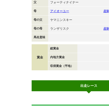
父
フォーティナイナー
母
アイオーユー
産
母の父
ヤマニンスキー
母の母
ランザリスク
産
馬名意味
総賞金
賞金
内地方賞金
収得賞金（平地）
出走レース