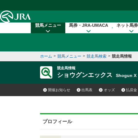
本文へ移動する
競馬メニュー
馬券・JRA-UMACA
ネット馬券
ホーム
>
競馬メニュー
>
競走馬検索
>
競走馬情報
競走馬情報
ショウグンエックス
Shogun 
開催お知らせ
出馬表
オッズ
払戻金
プロフィール