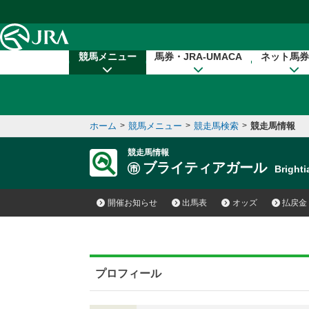
本文へ移動する
競馬メニュー
馬券・JRA-UMACA
ネット馬券
ホーム
>
競馬メニュー
>
競走馬検索
>
競走馬情報
競走馬情報
ブライティアガール
Bright
開催お知らせ
出馬表
オッズ
払戻金
プロフィール