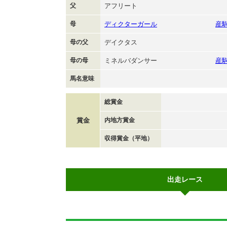
父
アフリート
母
ディクターガール
産
母の父
デイクタス
母の母
ミネルバダンサー
産
馬名意味
総賞金
賞金
内地方賞金
収得賞金（平地）
出走レース