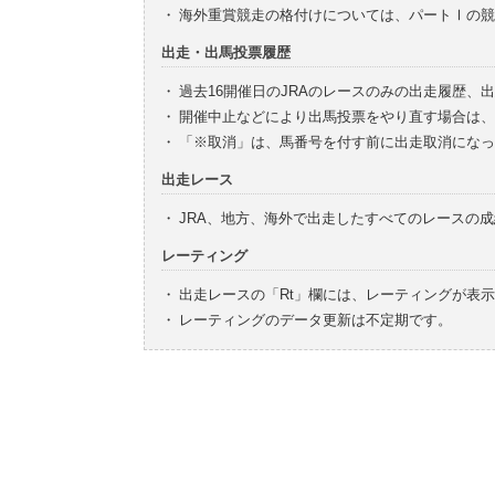
・
海外重賞競走の格付けについては、パートⅠの競
出走・出馬投票履歴
・
過去16開催日のJRAのレースのみの出走履歴、
・
開催中止などにより出馬投票をやり直す場合は、
・
「※取消」は、馬番号を付す前に出走取消になっ
出走レース
・
JRA、地方、海外で出走したすべてのレースの
レーティング
・
出走レースの「Rt」欄には、レーティングが表
・
レーティングのデータ更新は不定期です。