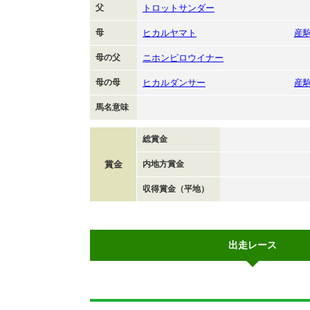
父
トロットサンダー
母
ヒカルヤマト
産
母の父
ニホンピロウイナー
母の母
ヒカルダンサー
産
馬名意味
総賞金
賞金
内地方賞金
収得賞金（平地）
出走レース