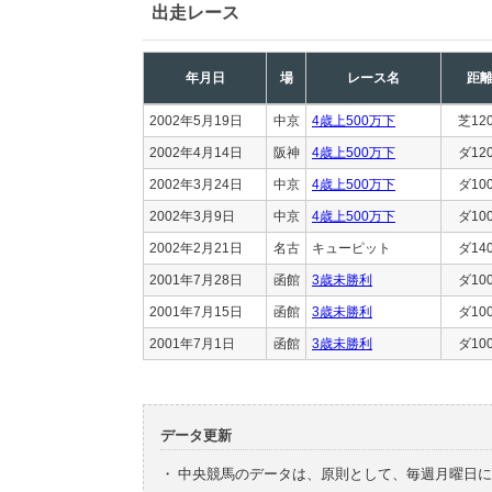
出走レース
年月日
場
レース名
距
2002年5月19日
中京
4歳上500万下
芝12
2002年4月14日
阪神
4歳上500万下
ダ12
2002年3月24日
中京
4歳上500万下
ダ10
2002年3月9日
中京
4歳上500万下
ダ10
2002年2月21日
名古
キューピット
ダ14
2001年7月28日
函館
3歳未勝利
ダ10
2001年7月15日
函館
3歳未勝利
ダ10
2001年7月1日
函館
3歳未勝利
ダ10
データ更新
・
中央競馬のデータは、原則として、毎週月曜日に