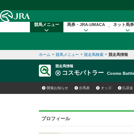
本文へ移動する
競馬メニュー
馬券・JRA-UMACA
ネット馬券
ホーム
>
競馬メニュー
>
競走馬検索
>
競走馬情報
競走馬情報
コスモバトラー
Cosmo Batt
開催お知らせ
出馬表
オッズ
払戻金
プロフィール