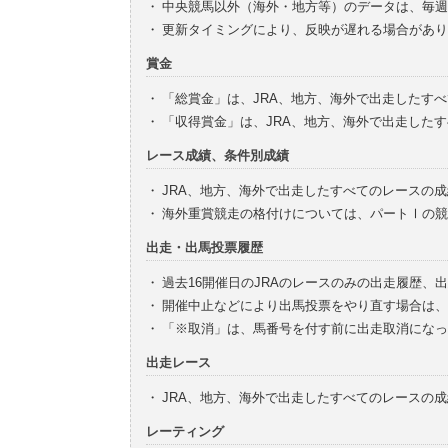
・
中央競馬以外（海外・地方等）のデータは、毎週
・
更新タイミングにより、反映が遅れる場合があり
賞金
・
「総賞金」は、JRA、地方、海外で出走したす
・
「収得賞金」は、JRA、地方、海外で出走した
レース成績、条件別成績
・
JRA、地方、海外で出走したすべてのレースの
・
海外重賞競走の格付けについては、パートⅠの競
出走・出馬投票履歴
・
過去16開催日のJRAのレースのみの出走履歴、
・
開催中止などにより出馬投票をやり直す場合は、
・
「※取消」は、馬番号を付す前に出走取消になっ
出走レース
・
JRA、地方、海外で出走したすべてのレースの
レーティング