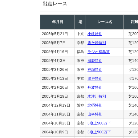
出走レース
年月日
場
レース名
距
2005年5月21日
中京
小牧特別
芝20
2005年5月7日
京都
鷹ケ峰特別
芝12
2005年4月16日
福島
ラジオ福島賞
芝12
2005年4月3日
阪神
播磨特別
芝14
2005年3月26日
阪神
神鍋特別
ダ12
2005年3月13日
中京
瀬戸特別
ダ17
2005年2月26日
阪神
丹波特別
芝16
2005年1月29日
京都
木津川特別
芝16
2004年12月19日
阪神
北摂特別
芝14
2004年11月28日
京都
山科特別
ダ14
2004年10月23日
京都
3歳上500万下
ダ12
2004年10月9日
京都
3歳上500万下
ダ12