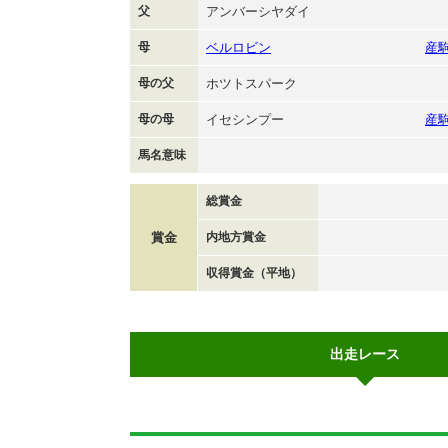
父
アンバーシヤダイ
母
ベルロビン
産
母の父
ホツトスパーク
母の母
イセシンプー
産
馬名意味
総賞金
賞金
内地方賞金
収得賞金（平地）
出走レース