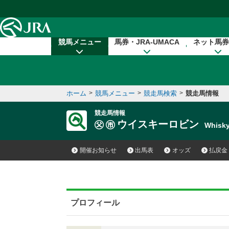
本文へ移動する
競馬メニュー
馬券・JRA-UMACA
ネット馬券
ホーム
>
競馬メニュー
>
競走馬検索
>
競走馬情報
競走馬情報
ウイスキーロビン
Whisk
開催お知らせ
出馬表
オッズ
払戻金
プロフィール