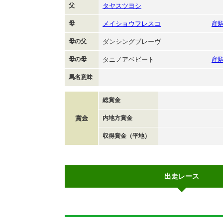
父
タヤスツヨシ
母
メイショウフレスコ
産
母の父
ダンシングブレーヴ
母の母
タニノアベビート
産
馬名意味
総賞金
賞金
内地方賞金
収得賞金（平地）
出走レース