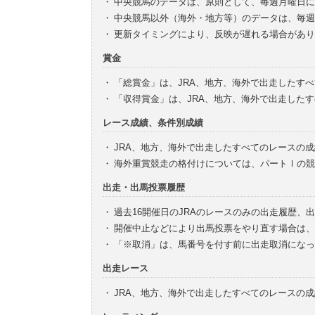
・
中央競馬のデータは、原則として、毎週月曜日に
・
中央競馬以外（海外・地方等）のデータは、毎週
・
更新タイミングにより、反映が遅れる場合があり
賞金
・
「総賞金」は、JRA、地方、海外で出走したす
・
「収得賞金」は、JRA、地方、海外で出走した
レース成績、条件別成績
・
JRA、地方、海外で出走したすべてのレースの
・
海外重賞競走の格付けについては、パートⅠの競
出走・出馬投票履歴
・
過去16開催日のJRAのレースのみの出走履歴、
・
開催中止などにより出馬投票をやり直す場合は、
・
「※取消」は、馬番号を付す前に出走取消になっ
出走レース
・
JRA、地方、海外で出走したすべてのレースの