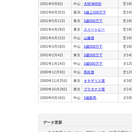
2001年9月8日
中山
犬吠埼特別
芝16
2001年8月25日
新潟
3歳上500万下
芝14
2001年5月12日
東京
3歳500万下
芝16
2001年4月29日
東京
スイートピー
芝18
2001年4月15日
中山
山藤賞
芝16
2001年3月18日
中山
3歳500万下
芝16
2001年2月4日
東京
3歳500万下
ダ14
2001年1月14日
中山
3歳500万下
ダ12
2000年12月9日
中山
黒松賞
芝12
2000年11月25日
東京
オキザリス賞
ダ16
2000年10月28日
東京
プラタナス賞
ダ14
2000年9月16日
中山
3歳新馬
ダ10
データ更新