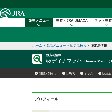
本文へ移動する
競馬メニュー
馬券・JRA-UMACA
ネット馬券
ホーム
>
競馬メニュー
>
競走馬検索
>
競走馬情報
競走馬情報
ディナマッハ
Daoine Mach（
開催お知らせ
出馬表
オッズ
払戻金
プロフィール