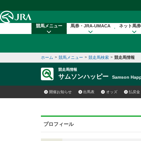
本文へ移動する
競馬メニュー
馬券・JRA-UMACA
ネット馬券
ホーム
>
競馬メニュー
>
競走馬検索
>
競走馬情報
競走馬情報
サムソンハッピー
Samson Ha
開催お知らせ
出馬表
オッズ
払戻金
プロフィール