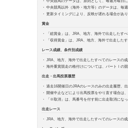
・
中央競馬のデータは、原則として、毎週月曜日に
・
中央競馬以外（海外・地方等）のデータは、毎週
・
更新タイミングにより、反映が遅れる場合があり
賞金
・
「総賞金」は、JRA、地方、海外で出走したす
・
「収得賞金」は、JRA、地方、海外で出走した
レース成績、条件別成績
・
JRA、地方、海外で出走したすべてのレースの
・
海外重賞競走の格付けについては、パートⅠの競
出走・出馬投票履歴
・
過去16開催日のJRAのレースのみの出走履歴、
・
開催中止などにより出馬投票をやり直す場合は、
・
「※取消」は、馬番号を付す前に出走取消になっ
出走レース
・
JRA、地方、海外で出走したすべてのレースの