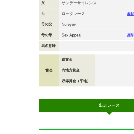
父
サンデーサイレンス
母
ロッタレース
産
母の父
Nureyev
母の母
Sex Appeal
産
馬名意味
総賞金
賞金
内地方賞金
収得賞金（平地）
出走レース