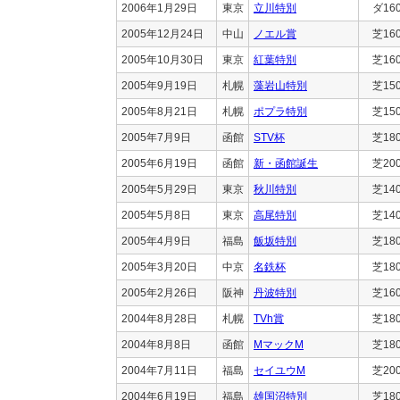
2006年1月29日
東京
立川特別
ダ16
2005年12月24日
中山
ノエル賞
芝16
2005年10月30日
東京
紅葉特別
芝16
2005年9月19日
札幌
藻岩山特別
芝15
2005年8月21日
札幌
ポプラ特別
芝15
2005年7月9日
函館
STV杯
芝18
2005年6月19日
函館
新・函館誕生
芝20
2005年5月29日
東京
秋川特別
芝14
2005年5月8日
東京
高尾特別
芝14
2005年4月9日
福島
飯坂特別
芝18
2005年3月20日
中京
名鉄杯
芝18
2005年2月26日
阪神
丹波特別
芝16
2004年8月28日
札幌
TVh賞
芝18
2004年8月8日
函館
MマックM
芝18
2004年7月11日
福島
セイユウM
芝20
2004年6月19日
福島
雄国沼特別
芝18