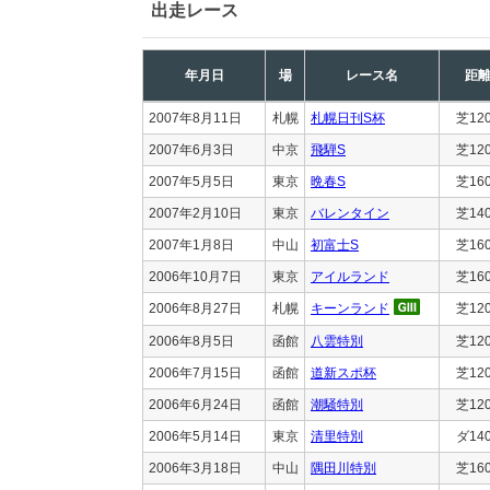
出走レース
年月日
場
レース名
距
2007年8月11日
札幌
札幌日刊S杯
芝12
2007年6月3日
中京
飛騨S
芝12
2007年5月5日
東京
晩春S
芝16
2007年2月10日
東京
バレンタイン
芝14
2007年1月8日
中山
初富士S
芝16
2006年10月7日
東京
アイルランド
芝16
2006年8月27日
札幌
キーンランド
芝12
2006年8月5日
函館
八雲特別
芝12
2006年7月15日
函館
道新スポ杯
芝12
2006年6月24日
函館
潮騒特別
芝12
2006年5月14日
東京
清里特別
ダ14
2006年3月18日
中山
隅田川特別
芝16