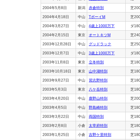
2004年5月8日
新潟
赤倉特別
芝20
2004年4月18日
中山
TボーイM
芝20
2004年3月27日
中山
4歳上1000万下
ダ18
2004年2月15日
東京
オートキツM
芝24
2003年12月28日
中山
グッドラック
芝25
2003年12月7日
中山
3歳上1000万下
ダ18
2003年11月8日
東京
立冬特別
芝18
2003年10月18日
東京
山中湖特別
芝18
2003年9月27日
中山
習志野特別
芝18
2003年5月3日
東京
八ケ岳特別
芝18
2003年4月20日
中山
鹿野山特別
芝20
2003年4月5日
中山
野島崎特別
芝18
2003年3月22日
中山
両国特別
芝18
2003年2月8日
小倉
太宰府特別
芝18
2003年1月25日
小倉
吉野ケ里特別
芝18