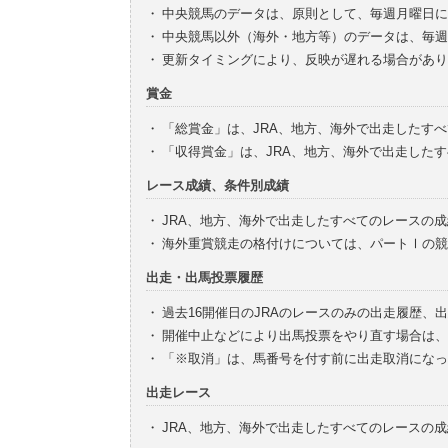
・
中央競馬のデータは、原則として、毎週月曜日に
・
中央競馬以外（海外・地方等）のデータは、毎週
・
更新タイミングにより、反映が遅れる場合があり
賞金
・
「総賞金」は、JRA、地方、海外で出走したす
・
「収得賞金」は、JRA、地方、海外で出走した
レース成績、条件別成績
・
JRA、地方、海外で出走したすべてのレースの
・
海外重賞競走の格付けについては、パートⅠの競
出走・出馬投票履歴
・
過去16開催日のJRAのレースのみの出走履歴、
・
開催中止などにより出馬投票をやり直す場合は、
・
「※取消」は、馬番号を付す前に出走取消になっ
出走レース
・
JRA、地方、海外で出走したすべてのレースの