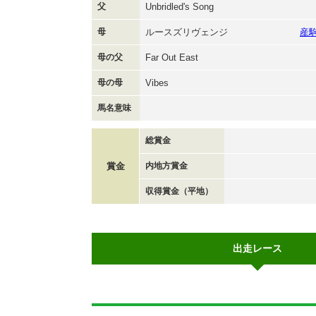
父
Unbridled's Song
母
ルースズリヴェンジ
産
母の父
Far Out East
母の母
Vibes
馬名意味
総賞金
賞金
内地方賞金
収得賞金（平地）
出走レース