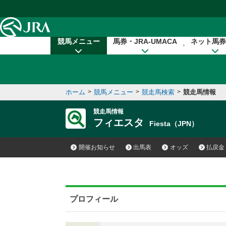
本文へ移動する
競馬メニュー
馬券・JRA-UMACA
ネット馬券
ホーム
>
競馬メニュー
>
競走馬検索
>
競走馬情報
競走馬情報
フィエスタ
Fiesta（JPN）
開催お知らせ
出馬表
オッズ
払戻金
プロフィール