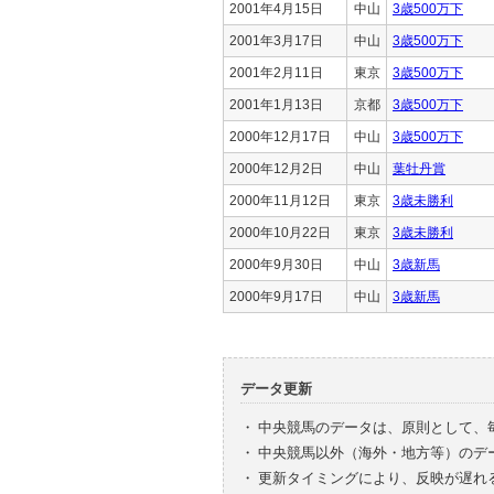
2001年4月15日
中山
3歳500万下
2001年3月17日
中山
3歳500万下
2001年2月11日
東京
3歳500万下
2001年1月13日
京都
3歳500万下
2000年12月17日
中山
3歳500万下
2000年12月2日
中山
葉牡丹賞
2000年11月12日
東京
3歳未勝利
2000年10月22日
東京
3歳未勝利
2000年9月30日
中山
3歳新馬
2000年9月17日
中山
3歳新馬
データ更新
・
中央競馬のデータは、原則として、
・
中央競馬以外（海外・地方等）のデ
・
更新タイミングにより、反映が遅れ