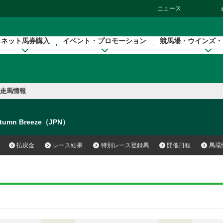
ニュース
ネット馬券購入
イベント・プロモーション
競馬場・ウインズ・
走馬情報
tumn Breeze（JPN）
払戻金
レース結果
特別レース登録馬
開催日程
馬場