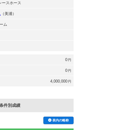
台レースホース
弘
（美浦）
ーム
0
円
0
円
4,000,000
円
条件別成績
表内の略称