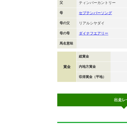
父
ティンバーカントリー
母
セプテンバーソング
母の父
リアルシヤダイ
母の母
ダイナフエアリー
馬名意味
総賞金
賞金
内地方賞金
収得賞金（平地）
出走レ