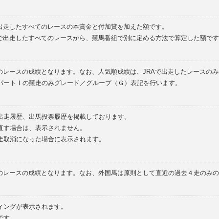
で出走したすべてのレースの本賞金と付加賞を加えた額です。
外で出走したすべてのレースから、競馬番組で別に定める方法で算定した額です
のレースの成績となります。なお、人気順成績は、JRAで出走したレースの
パートⅠの競走のみグレード／グループ（Ｇ）表記を行います。
の出走履歴、出馬投票履歴を掲載しております。
直す場合は、表示されません。
走取消になった場合に表示されます。
てのレースの成績となります。なお、外国馬は原則として直近の過去４走のみ
ィングが表示されます。
です。