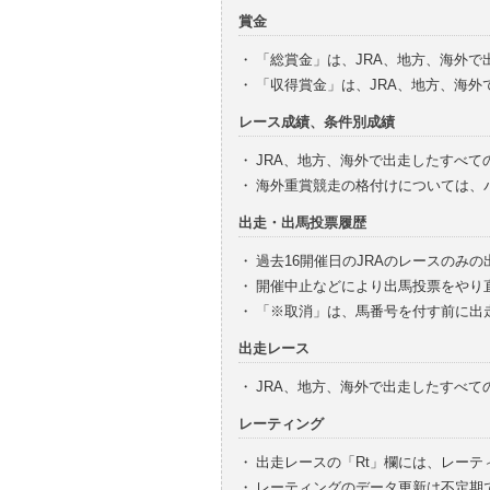
賞金
・
「総賞金」は、JRA、地方、海外
・
「収得賞金」は、JRA、地方、海
レース成績、条件別成績
・
JRA、地方、海外で出走したすべて
・
海外重賞競走の格付けについては、
出走・出馬投票履歴
・
過去16開催日のJRAのレースのみ
・
開催中止などにより出馬投票をやり
・
「※取消」は、馬番号を付す前に出
出走レース
・
JRA、地方、海外で出走したすべ
レーティング
・
出走レースの「Rt」欄には、レーテ
・
レーティングのデータ更新は不定期