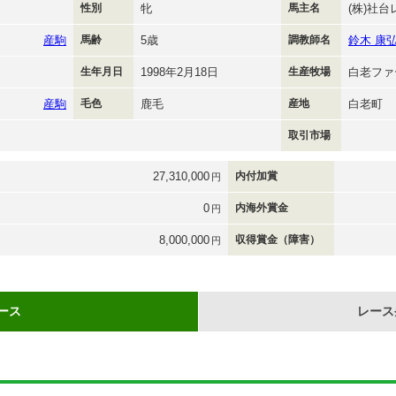
性別
牝
馬主名
(株)社
産駒
馬齢
5歳
調教師名
鈴木 康
生年月日
1998年2月18日
生産牧場
白老ファ
産駒
毛色
鹿毛
産地
白老町
取引市場
27,310,000
内付加賞
円
0
内海外賞金
円
8,000,000
収得賞金（障害）
円
ース
レース