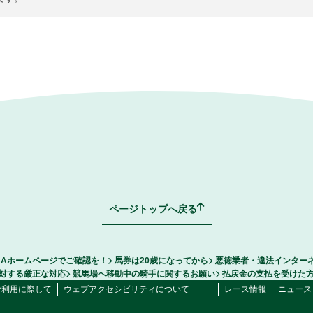
ページトップへ戻る
RAホームページでご確認を！
馬券は20歳になってから
悪徳業者・違法インター
対する厳正な対応
競馬場へ移動中の騎手に関するお願い
払戻金の支払を受けた
ご利用に際して
ウェブアクセシビリティについて
レース情報
ニュース