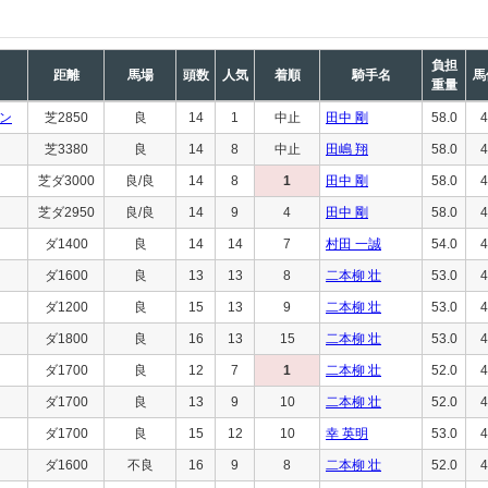
負担
距離
馬場
頭数
人気
着順
騎手名
馬
重量
ン
芝2850
良
14
1
中止
田中 剛
58.0
4
芝3380
良
14
8
中止
田嶋 翔
58.0
4
芝ダ3000
良/良
14
8
1
田中 剛
58.0
4
芝ダ2950
良/良
14
9
4
田中 剛
58.0
4
ダ1400
良
14
14
7
村田 一誠
54.0
4
ダ1600
良
13
13
8
二本柳 壮
53.0
4
ダ1200
良
15
13
9
二本柳 壮
53.0
4
ダ1800
良
16
13
15
二本柳 壮
53.0
4
ダ1700
良
12
7
1
二本柳 壮
52.0
4
ダ1700
良
13
9
10
二本柳 壮
52.0
4
ダ1700
良
15
12
10
幸 英明
53.0
4
ダ1600
不良
16
9
8
二本柳 壮
52.0
4