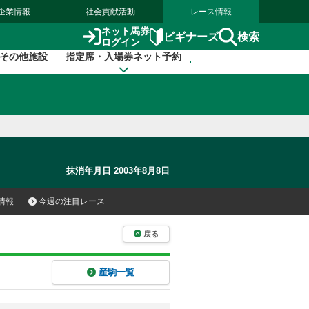
企業情報
社会貢献活動
レース情報
ネット馬券
検索
ビギナーズ
ログイン
その他施設
指定席・入場券ネット予約
抹消年月日 2003年8月8日
情報
今週の注目レース
戻る
産駒一覧