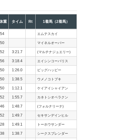
体重
タイム
Rt
1着馬（2着馬）
54
エムテスカイ
50
マイネルオーパー
52
3:21.7
(マルチナジュエリー)
56
3:18.4
エイシンコーバリス
50
1:26.0
ビッグハッピー
50
1:38.5
ウメノコトブキ
50
1:12.1
ケイアイシャイアン
52
1:55.7
カネトシオペラクン
46
1:48.7
(フォルナリーナ)
52
1:49.7
セキサンデインヒル
28
1:49.1
トーホウサンダー
38
1:38.7
シークスプレンダー