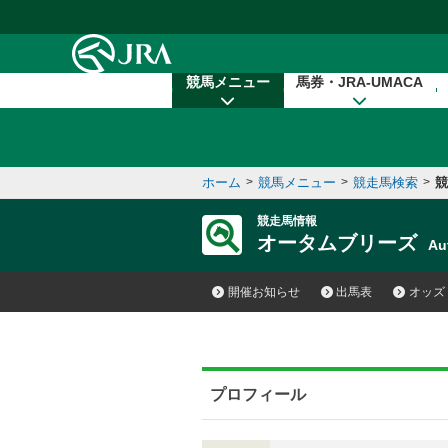
本文へ移動する
競馬メニュー
馬券・JRA-UMACA
ホーム
>
競馬メニュー
>
競走馬検索
>
競
競走馬情報
オータムブリーズ
Au
開催お知らせ
出馬表
オッズ
プロフィール