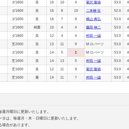
ダ1800
良
16
10
4
菊沢 隆徳
53.0
4
ダ1800
良
16
8
10
二本柳 壮
52.0
4
ダ1600
良
16
7
8
横山 典弘
53.0
4
ダ1800
稍重
10
4
4
藤田 伸二
53.0
4
ダ1800
良
12
4
4
村田 一誠
53.0
4
芝2000
良
13
11
9
M.ロバーツ
53.0
4
ダ1600
良
14
5
1
M.ロバーツ
53.0
4
芝1600
良
14
13
5
村田 一誠
53.0
4
芝1600
良
12
11
9
菊沢 隆徳
53.0
4
芝1600
重
14
11
7
村田 一誠
53.0
4
毎週月曜日に更新いたします。
ータは、毎週月・木・日曜日に更新いたします。
る場合があります。