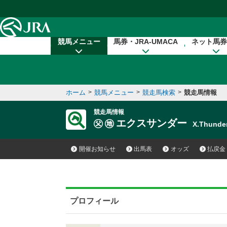
本文へ移動する
競馬メニュー
馬券・JRA-UMACA
ネット馬券
ホーム
>
競馬メニュー
>
競走馬検索
>
競走馬情報
競走馬情報
エクスサンダー
X.Thund
開催お知らせ
出馬表
オッズ
払戻金
プロフィール