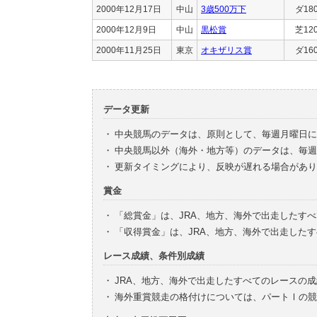
2000年12月17日
中山
3歳500万下
ダ18
2000年12月9日
中山
黒松賞
芝12
2000年11月25日
東京
オキザリス賞
ダ16
データ更新
・
中央競馬のデータは、原則として、毎週月曜日に
・
中央競馬以外（海外・地方等）のデータは、毎週
・
更新タイミングにより、反映が遅れる場合があり
賞金
・
「総賞金」は、JRA、地方、海外で出走したす
・
「収得賞金」は、JRA、地方、海外で出走した
レース成績、条件別成績
・
JRA、地方、海外で出走したすべてのレースの
・
海外重賞競走の格付けについては、パートⅠの競