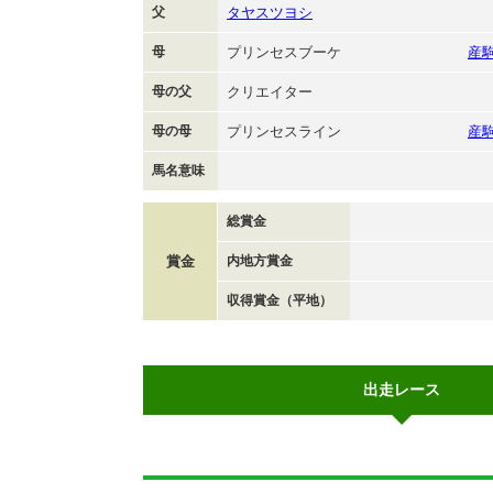
父
タヤスツヨシ
母
プリンセスブーケ
産
母の父
クリエイター
母の母
プリンセスライン
産
馬名意味
総賞金
賞金
内地方賞金
収得賞金（平地）
出走レース