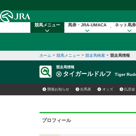
本文へ移動する
競馬メニュー
馬券・JRA-UMACA
ネット馬券
ホーム
>
競馬メニュー
>
競走馬検索
>
競走馬情報
競走馬情報
タイガールドルフ
Tiger Ru
開催お知らせ
出馬表
オッズ
払戻金
プロフィール