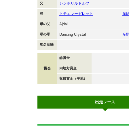
父
シンボリルドルフ
母
トモエマーガレット
産
母の父
Ajdal
母の母
Dancing Crystal
産
馬名意味
総賞金
賞金
内地方賞金
収得賞金（平地）
出走レース