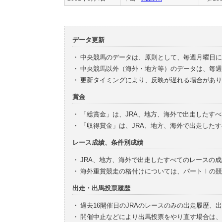
データ更新
・
中央競馬のデータは、原則として、毎週月曜日に
・
中央競馬以外（海外・地方等）のデータは、毎週
・
更新タイミングにより、反映が遅れる場合があり
賞金
・
「総賞金」は、JRA、地方、海外で出走したす
・
「収得賞金」は、JRA、地方、海外で出走した
レース成績、条件別成績
・
JRA、地方、海外で出走したすべてのレースの
・
海外重賞競走の格付けについては、パートⅠの競
出走・出馬投票履歴
・
過去16開催日のJRAのレースのみの出走履歴、
・
開催中止などにより出馬投票をやり直す場合は、