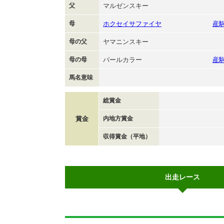
父
マルゼンスキー
母
ホクセイサファイヤ
産
母の父
ヤマニンスキー
母の母
パールカラー
産
馬名意味
総賞金
賞金
内地方賞金
収得賞金（平地）
出走レース