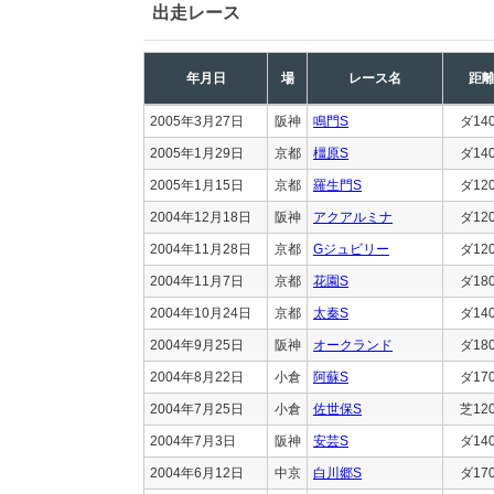
出走レース
年月日
場
レース名
距
2005年3月27日
阪神
鳴門S
ダ14
2005年1月29日
京都
橿原S
ダ14
2005年1月15日
京都
羅生門S
ダ12
2004年12月18日
阪神
アクアルミナ
ダ12
2004年11月28日
京都
Gジュビリー
ダ12
2004年11月7日
京都
花園S
ダ18
2004年10月24日
京都
太秦S
ダ14
2004年9月25日
阪神
オークランド
ダ18
2004年8月22日
小倉
阿蘇S
ダ17
2004年7月25日
小倉
佐世保S
芝12
2004年7月3日
阪神
安芸S
ダ14
2004年6月12日
中京
白川郷S
ダ17