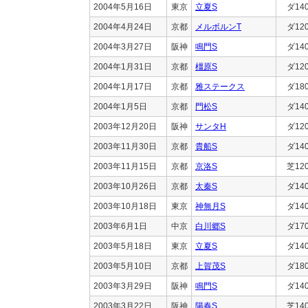
2004年5月16日
東京
立夏S
ダ14
2004年4月24日
京都
メルボルンT
ダ12
2004年3月27日
阪神
鳴門S
ダ14
2004年1月31日
京都
橿原S
ダ12
2004年1月17日
京都
雅ステークス
ダ18
2004年1月5日
京都
門松S
ダ14
2003年12月20日
阪神
サンタH
ダ12
2003年11月30日
京都
貴船S
ダ14
2003年11月15日
京都
京洛S
芝12
2003年10月26日
京都
太秦S
ダ14
2003年10月18日
東京
神無月S
ダ14
2003年6月1日
中京
白川郷S
ダ17
2003年5月18日
東京
立夏S
ダ14
2003年5月10日
京都
上賀茂S
ダ18
2003年3月29日
阪神
鳴門S
ダ14
2003年3月22日
阪神
陽春S
芝14