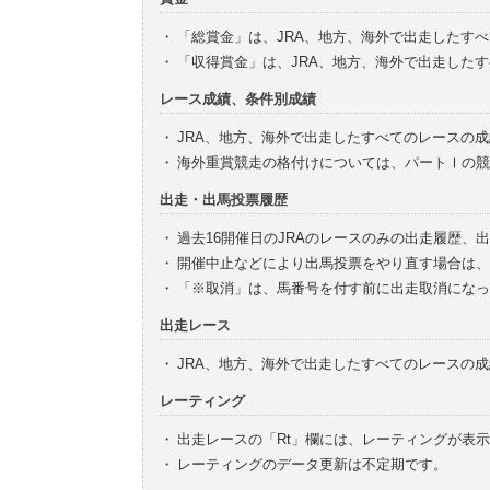
・
「総賞金」は、JRA、地方、海外で出走したす
・
「収得賞金」は、JRA、地方、海外で出走した
レース成績、条件別成績
・
JRA、地方、海外で出走したすべてのレースの
・
海外重賞競走の格付けについては、パートⅠの競
出走・出馬投票履歴
・
過去16開催日のJRAのレースのみの出走履歴、
・
開催中止などにより出馬投票をやり直す場合は、
・
「※取消」は、馬番号を付す前に出走取消になっ
出走レース
・
JRA、地方、海外で出走したすべてのレースの
レーティング
・
出走レースの「Rt」欄には、レーティングが表
・
レーティングのデータ更新は不定期です。