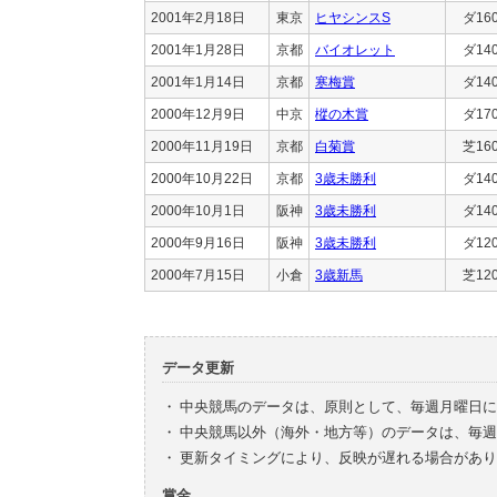
2001年2月18日
東京
ヒヤシンスS
ダ16
2001年1月28日
京都
バイオレット
ダ14
2001年1月14日
京都
寒梅賞
ダ14
2000年12月9日
中京
樅の木賞
ダ17
2000年11月19日
京都
白菊賞
芝16
2000年10月22日
京都
3歳未勝利
ダ14
2000年10月1日
阪神
3歳未勝利
ダ14
2000年9月16日
阪神
3歳未勝利
ダ12
2000年7月15日
小倉
3歳新馬
芝12
データ更新
・
中央競馬のデータは、原則として、毎週月曜日に
・
中央競馬以外（海外・地方等）のデータは、毎週
・
更新タイミングにより、反映が遅れる場合があり
賞金