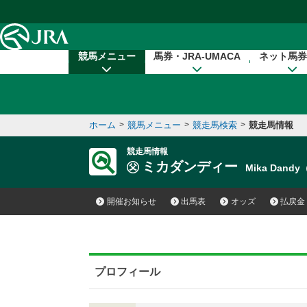
本文へ移動する
競馬メニュー
馬券・JRA-UMACA
ネット馬券
ホーム
>
競馬メニュー
>
競走馬検索
>
競走馬情報
競走馬情報
ミカダンディー
Mika Dand
開催お知らせ
出馬表
オッズ
払戻金
プロフィール