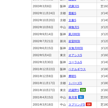
2003年3月8日
阪神
武庫川S
芝16
2002年11月24日
京都
貴船S
ダ14
2002年10月20日
京都
太秦S
ダ14
2002年10月6日
中山
神無月S
ダ12
2002年9月14日
阪神
夙川特別
ダ12
2002年7月21日
新潟
岩室特別
ダ12
2002年6月15日
阪神
水無月特別
ダ12
2002年5月4日
東京
オアシスS
ダ16
2002年3月30日
阪神
コーラルS
ダ14
2001年12月22日
阪神
ベテルギウス
ダ18
2001年12月8日
阪神
摩耶S
ダ14
2001年11月17日
京都
トパーズS
ダ18
2001年10月27日
東京
武蔵野S
ダ16
2001年4月15日
中山
皐月賞
芝20
2001年3月18日
中山
スプリングS
芝18