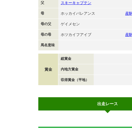
父
スキーキャプテン
母
ホッカイバレアンス
産
母の父
ゲイメセン
母の母
ホツカイフアイブ
産
馬名意味
総賞金
賞金
内地方賞金
収得賞金（平地）
出走レース