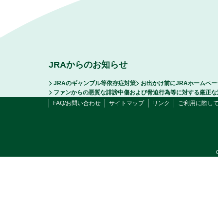
JRAからのお知らせ
JRAのギャンブル等依存症対策
お出かけ前にJRAホームペ
ファンからの悪質な誹謗中傷および脅迫行為等に対する厳正な
FAQ/お問い合わせ
サイトマップ
リンク
ご利用に際し