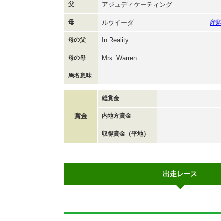
父
アジュディケーティング
母
ルウイーダ
産
母の父
In Reality
母の母
Mrs. Warren
馬名意味
総賞金
賞金
内地方賞金
収得賞金（平地）
出走レース