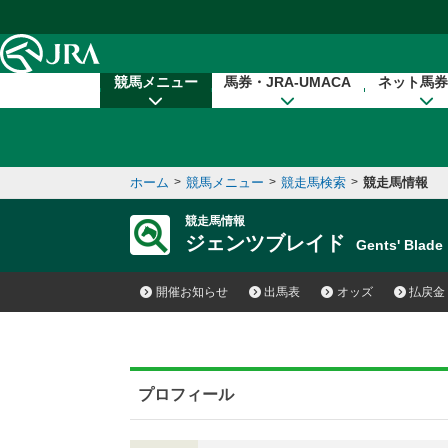
本文へ移動する
競馬メニュー
馬券・JRA-UMACA
ネット馬券
ホーム
>
競馬メニュー
>
競走馬検索
>
競走馬情報
競走馬情報
ジェンツブレイド
Gents' Bla
開催お知らせ
出馬表
オッズ
払戻金
プロフィール