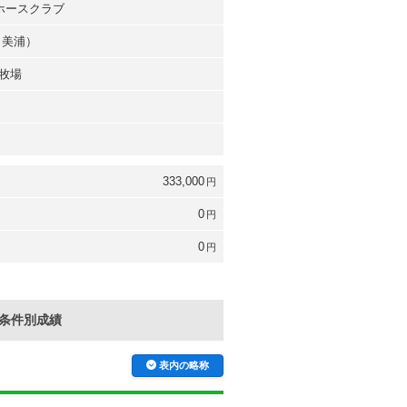
駿ホースクラブ
（美浦）
牧場
333,000
円
0
円
0
円
条件別成績
表内の略称