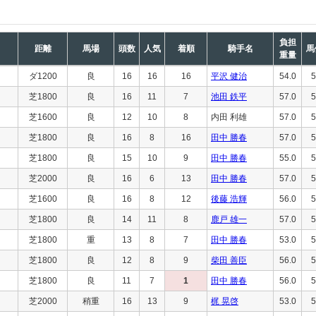
負担
距離
馬場
頭数
人気
着順
騎手名
馬
重量
ダ1200
良
16
16
16
平沢 健治
54.0
5
芝1800
良
16
11
7
池田 鉄平
57.0
5
芝1600
良
12
10
8
内田 利雄
57.0
5
芝1800
良
16
8
16
田中 勝春
57.0
5
芝1800
良
15
10
9
田中 勝春
55.0
5
芝2000
良
16
6
13
田中 勝春
57.0
5
芝1600
良
16
8
12
後藤 浩輝
56.0
5
芝1800
良
14
11
8
鹿戸 雄一
57.0
5
芝1800
重
13
8
7
田中 勝春
53.0
5
芝1800
良
12
8
9
柴田 善臣
56.0
5
芝1800
良
11
7
1
田中 勝春
56.0
5
芝2000
稍重
16
13
9
梶 晃啓
53.0
5