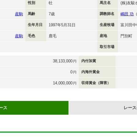
性別
牡
馬主名
(株)友
産駒
馬齢
7歳
調教師名
嶋田 功
生年月日
1997年5月31日
生産牧場
富川田中
産駒
毛色
鹿毛
産地
門別町
取引市場
38,133,000
内付加賞
円
0
内海外賞金
円
14,000,000
収得賞金（障害）
円
ース
レース