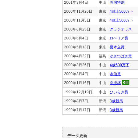
2001年3月4日
中山
両国特別
2000年11月26日
東京
4歳上500万下
2000年11月5日
東京
4歳上500万下
2000年6月25日
東京
グラジオラス
2000年6月4日
東京
ロベリア賞
2000年5月13日
東京
夏木立賞
2000年4月22日
福島
ゆきつばき賞
2000年3月26日
中山
4歳500万下
2000年3月4日
中山
水仙賞
2000年1月16日
中山
京成杯
1999年12月19日
中山
ひいらぎ賞
1999年8月7日
新潟
3歳新馬
1999年7月17日
新潟
3歳新馬
データ更新