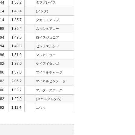
44
1:56.2
タフグレイス
14
1:48.4
(ノンタ)
14
1:35.7
タカトモアップ
98
1:39.4
ムッシュアロー
94
1:49.5
ロイスジュニア
94
1:49.8
ゼンノエルシド
96
1:51.0
マルカミラー
02
1:37.0
ケイアイタンゴ
06
1:37.0
マイネルチャージ
02
2:05.2
マイネルビンテージ
00
1:39.7
マルターズホーク
82
1:22.9
(タヤスタムタム)
92
1:11.4
ユウマ