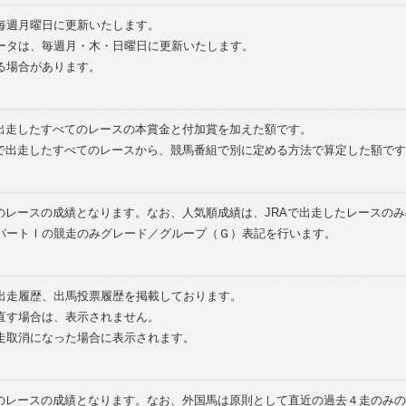
毎週月曜日に更新いたします。
ータは、毎週月・木・日曜日に更新いたします。
る場合があります。
で出走したすべてのレースの本賞金と付加賞を加えた額です。
外で出走したすべてのレースから、競馬番組で別に定める方法で算定した額です
のレースの成績となります。なお、人気順成績は、JRAで出走したレースの
パートⅠの競走のみグレード／グループ（Ｇ）表記を行います。
の出走履歴、出馬投票履歴を掲載しております。
直す場合は、表示されません。
走取消になった場合に表示されます。
てのレースの成績となります。なお、外国馬は原則として直近の過去４走のみ