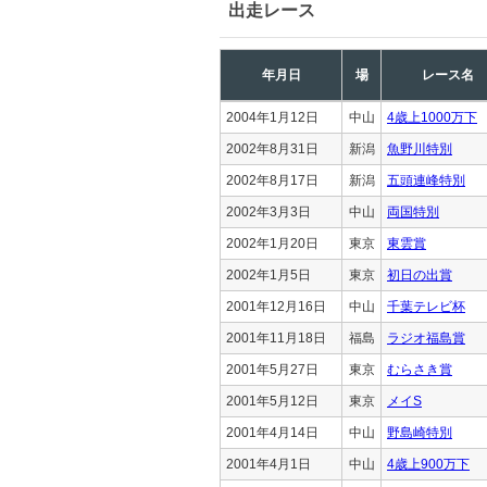
出走レース
年月日
場
レース名
2004年1月12日
中山
4歳上1000万下
2002年8月31日
新潟
魚野川特別
2002年8月17日
新潟
五頭連峰特別
2002年3月3日
中山
両国特別
2002年1月20日
東京
東雲賞
2002年1月5日
東京
初日の出賞
2001年12月16日
中山
千葉テレビ杯
2001年11月18日
福島
ラジオ福島賞
2001年5月27日
東京
むらさき賞
2001年5月12日
東京
メイS
2001年4月14日
中山
野島崎特別
2001年4月1日
中山
4歳上900万下