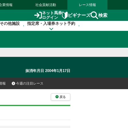
企業情報
社会貢献活動
レース情報
ネット馬券
検索
ビギナーズ
ログイン
その他施設
指定席・入場券ネット予約
抹消年月日 2004年1月17日
情報
今週の注目レース
戻る