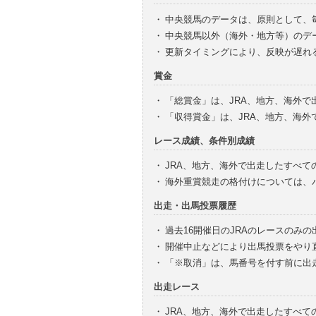
・
中央競馬のデータは、原則として、
・
中央競馬以外（海外・地方等）のデ
・
更新タイミングにより、反映が遅れ
賞金
・
「総賞金」は、JRA、地方、海外
・
「収得賞金」は、JRA、地方、海
レース成績、条件別成績
・
JRA、地方、海外で出走したすべて
・
海外重賞競走の格付けについては、
出走・出馬投票履歴
・
過去16開催日のJRAのレースのみ
・
開催中止などにより出馬投票をやり
・
「※取消」は、馬番号を付す前に出
出走レース
・
JRA、地方、海外で出走したすべ