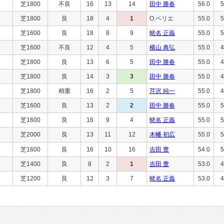
芝1800
不良
16
13
14
田中 勝春
56.0
5
芝1800
良
18
4
1
O.ペリエ
55.0
5
芝1600
良
18
8
9
蛯名 正義
55.0
5
芝1600
不良
12
4
5
横山 典弘
55.0
4
芝1800
良
13
6
5
田中 勝春
55.0
4
芝1800
良
14
3
3
田中 勝春
55.0
4
芝1800
稍重
16
2
5
芹沢 純一
55.0
4
芝1600
良
13
2
2
田中 勝春
55.0
5
芝1600
良
16
9
4
蛯名 正義
55.0
5
芝2000
良
13
11
12
木幡 初広
55.0
5
芝1600
良
16
10
16
吉田 豊
54.0
5
芝1400
良
8
2
1
吉田 豊
53.0
4
芝1200
良
12
3
7
蛯名 正義
53.0
4