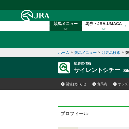
本文へ移動する
競馬メニュー
馬券・JRA-UMACA
ホーム
>
競馬メニュー
>
競走馬検索
>
競
競走馬情報
サイレントシチー
Si
開催お知らせ
出馬表
オッズ
プロフィール