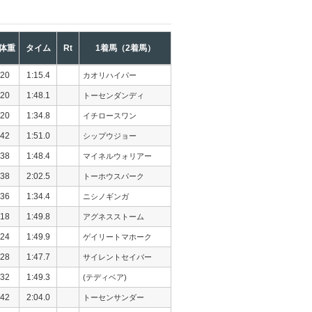
体重
タイム
Rt
1着馬（2着馬）
20
1:15.4
カオリハイパー
20
1:48.1
トーセンダンディ
20
1:34.8
イチロースワン
42
1:51.0
シップウジョー
38
1:48.4
マイネルウォリアー
38
2:02.5
トーホウスパーク
36
1:34.4
ニシノギンガ
18
1:49.8
アグネスストーム
24
1:49.9
ゲイリートマホーク
28
1:47.7
サイレントセイバー
32
1:49.3
(テディベア)
42
2:04.0
トーセンサンダー