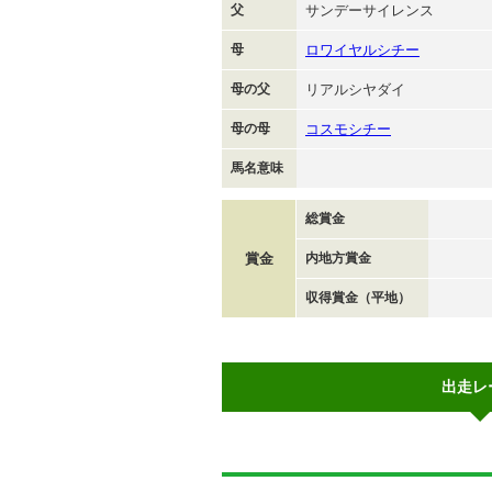
父
サンデーサイレンス
母
ロワイヤルシチー
母の父
リアルシヤダイ
母の母
コスモシチー
馬名意味
総賞金
賞金
内地方賞金
収得賞金（平地）
出走レ