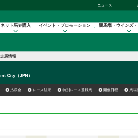
ニュース
ネット馬券購入
イベント・プロモーション
競馬場・ウインズ・
走馬情報
lent City（JPN）
払戻金
レース結果
特別レース登録馬
開催日程
馬場