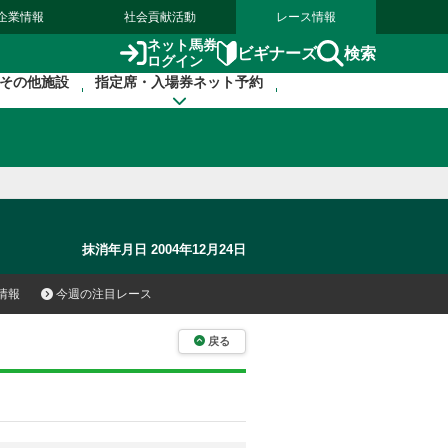
企業情報
社会貢献活動
レース情報
ネット馬券
検索
ビギナーズ
ログイン
その他施設
指定席・入場券ネット予約
抹消年月日 2004年12月24日
情報
今週の注目レース
戻る