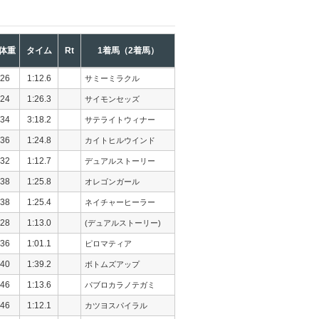
体重
タイム
Rt
1着馬（2着馬）
26
1:12.6
サミーミラクル
24
1:26.3
サイモンセッズ
34
3:18.2
サテライトウィナー
36
1:24.8
カイトヒルウインド
32
1:12.7
デュアルストーリー
38
1:25.8
オレゴンガール
38
1:25.4
ネイチャーヒーラー
28
1:13.0
(デュアルストーリー)
36
1:01.1
ピロマティア
40
1:39.2
ボトムズアップ
46
1:13.6
パブロカラノテガミ
46
1:12.1
カツヨスパイラル