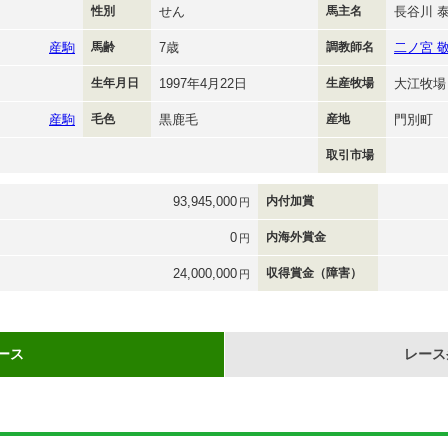
性別
せん
馬主名
長谷川 
産駒
馬齢
7歳
調教師名
二ノ宮 
生年月日
1997年4月22日
生産牧場
大江牧場
産駒
毛色
黒鹿毛
産地
門別町
取引市場
93,945,000
内付加賞
円
0
内海外賞金
円
24,000,000
収得賞金（障害）
円
ース
レース