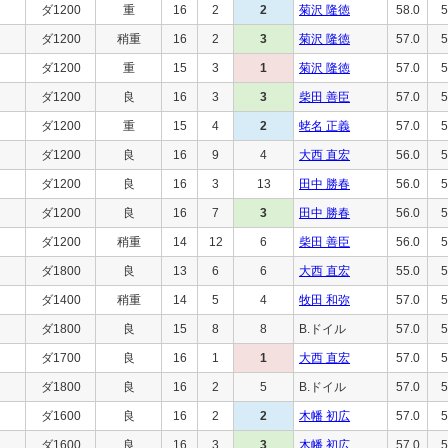
ダ1200
重
16
2
2
菊沢 隆徳
58.0
5
ダ1200
稍重
16
2
3
菊沢 隆徳
57.0
5
ダ1200
重
15
3
1
菊沢 隆徳
57.0
5
ダ1200
良
16
3
3
柴田 善臣
57.0
5
ダ1200
重
15
4
2
蛯名 正義
57.0
5
ダ1200
良
16
9
4
大西 直宏
56.0
5
ダ1200
良
16
3
13
田中 勝春
56.0
5
ダ1200
良
16
7
3
田中 勝春
56.0
5
ダ1200
稍重
14
12
6
柴田 善臣
56.0
5
ダ1800
良
13
6
6
大西 直宏
55.0
5
ダ1400
稍重
14
5
4
牧田 和弥
57.0
5
ダ1800
良
15
8
8
B.ドイル
57.0
5
ダ1700
良
16
1
1
大西 直宏
57.0
5
ダ1800
良
16
2
5
B.ドイル
57.0
5
ダ1600
良
16
2
2
木幡 初広
57.0
5
ダ1600
良
16
3
3
木幡 初広
57.0
5