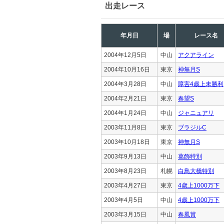
出走レース
年月日
場
レース名
2004年12月5日
中山
アクアライン
2004年10月16日
東京
神無月S
2004年3月28日
中山
障害4歳上未勝利
2004年2月21日
東京
春望S
2004年1月24日
中山
ジャニュアリ
2003年11月8日
東京
ブラジルC
2003年10月18日
東京
神無月S
2003年9月13日
中山
葛飾特別
2003年8月23日
札幌
白鳥大橋特別
2003年4月27日
東京
4歳上1000万下
2003年4月5日
中山
4歳上1000万下
2003年3月15日
中山
春風賞