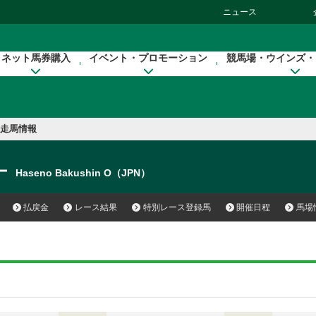
ニュース
ネット馬券購入
イベント・プロモーション
競馬場・ウインズ・
走馬情報
ー
Haseno Bakushin O（JPN）
払戻金
レース結果
特別レース登録馬
開催日程
馬場