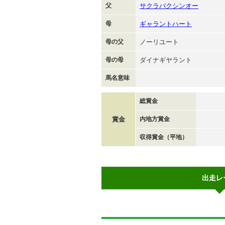
父
サクラバクシンオー
母
ギャラントハート
母の父
ノーリユート
母の母
ダイナギヤラント
馬名意味
総賞金
賞金
内地方賞金
収得賞金（平地）
出走レ