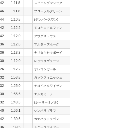
42
1:11.8
スピニングマジック
46
1:11.8
フローラルグリーン
44
1:10.8
(デンバースワン)
42
1:12.2
モロキニドルフィン
42
1:12.0
アウグストウス
36
1:12.8
マルターズホーク
36
1:13.3
ナリタキセキボーイ
30
1:12.0
レッツリヴラージ
26
1:12.2
オレゴンガール
32
1:53.8
ガッツフィニッシュ
32
1:25.0
チゴイネルワイゼン
30
1:55.6
エルカミーノ
32
1:48.3
(ホーリーミノル)
40
1:56.1
シンボリブラフ
42
1:39.5
カナハラドラゴン
36
1:39.5
トニーファイヤー