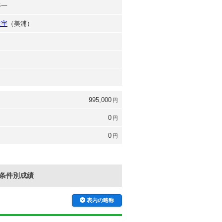
泰一
敬宇
（美浦）
995,000
円
0
円
0
円
条件別成績
表内の略称