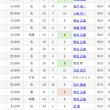
ダ1600
良
16
9
14
鹿戸 雄一
56.0
5
芝1600
良
15
7
12
小林 淳一
56.0
5
ダ1200
良
15
3
6
蛯名 正義
56.0
5
ダ1200
良
16
4
4
後藤 浩輝
56.0
5
ダ1200
稍重
14
1
3
蛯名 正義
56.0
5
ダ1800
良
16
2
4
蛯名 正義
56.0
5
ダ1800
良
16
3
5
蛯名 正義
55.0
5
芝1600
良
10
4
8
蛯名 正義
55.0
5
ダ1600
良
16
9
3
菅原 勲
55.0
5
ダ1600
良
16
7
11
北村 宏司
55.0
5
ダ1600
不良
16
7
15
F.サンチェス
55.0
5
芝1600
良
18
16
8
田中 勝春
57.0
5
ダ1600
重
11
2
1
蛯名 正義
55.0
5
ダ1800
稍重
14
2
8
蛯名 正義
55.0
5
ダ1200
良
15
1
6
武 豊
55.0
5