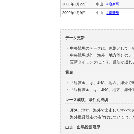
2000年1月22日
中山
4歳新馬
2000年1月9日
中山
4歳新馬
データ更新
・
中央競馬のデータは、原則として、
・
中央競馬以外（海外・地方等）のデ
・
更新タイミングにより、反映が遅れ
賞金
・
「総賞金」は、JRA、地方、海外
・
「収得賞金」は、JRA、地方、海
レース成績、条件別成績
・
JRA、地方、海外で出走したすべて
・
海外重賞競走の格付けについては、
出走・出馬投票履歴