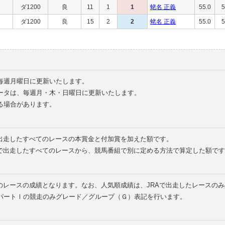
ダ1200
良
11
1
1
蛯名 正義
55.0
5
ダ1200
良
15
2
2
蛯名 正義
55.0
5
毎週月曜日に更新いたします。
ータは、毎週月・木・日曜日に更新いたします。
る場合があります。
で出走したすべてのレースの本賞金と付加賞を加えた額です。
外で出走したすべてのレースから、競馬番組で別に定める方法で算定した額です
のレースの成績となります。なお、人気順成績は、JRAで出走したレースの
パートⅠの競走のみグレード／グループ（Ｇ）表記を行います。