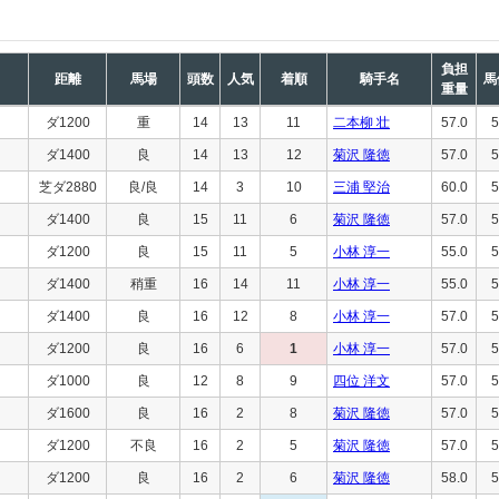
負担
距離
馬場
頭数
人気
着順
騎手名
馬
重量
ダ1200
重
14
13
11
二本柳 壮
57.0
5
ダ1400
良
14
13
12
菊沢 隆徳
57.0
5
芝ダ2880
良/良
14
3
10
三浦 堅治
60.0
5
ダ1400
良
15
11
6
菊沢 隆徳
57.0
5
ダ1200
良
15
11
5
小林 淳一
55.0
5
ダ1400
稍重
16
14
11
小林 淳一
55.0
5
ダ1400
良
16
12
8
小林 淳一
57.0
5
ダ1200
良
16
6
1
小林 淳一
57.0
5
ダ1000
良
12
8
9
四位 洋文
57.0
5
ダ1600
良
16
2
8
菊沢 隆徳
57.0
5
ダ1200
不良
16
2
5
菊沢 隆徳
57.0
5
ダ1200
良
16
2
6
菊沢 隆徳
58.0
5