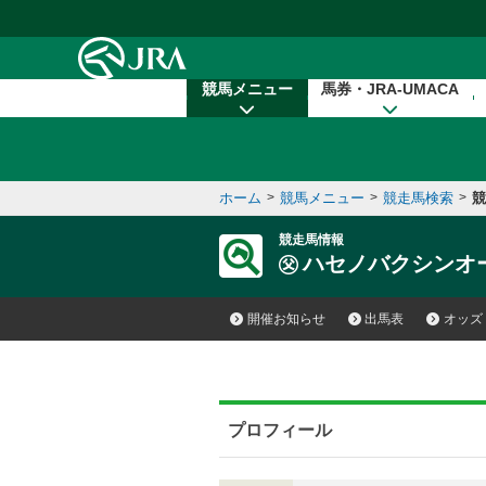
本文へ移動する
競馬メニュー
馬券・JRA-UMACA
ホーム
>
競馬メニュー
>
競走馬検索
>
競
競走馬情報
ハセノバクシンオ
開催お知らせ
出馬表
オッズ
プロフィール