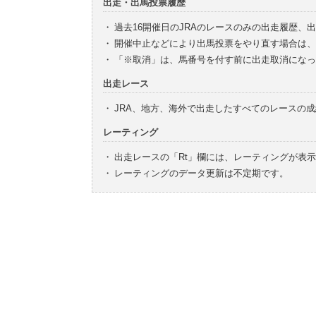
出走・出馬投票履歴
・
過去16開催日のJRAのレースのみの出走履歴、
・
開催中止などにより出馬投票をやり直す場合は、
・
「※取消」は、馬番号を付す前に出走取消になっ
出走レース
・
JRA、地方、海外で出走したすべてのレースの
レーティング
・
出走レースの「Rt」欄には、レーティングが表
・
レーティングのデータ更新は不定期です。