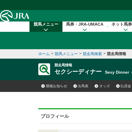
本文へ移動する
競馬メニュー
馬券・JRA-UMACA
ネット馬券
ホーム
>
競馬メニュー
>
競走馬検索
>
競走馬情報
競走馬情報
セクシーディナー
Sexy Dinne
開催お知らせ
出馬表
オッズ
払戻金
プロフィール